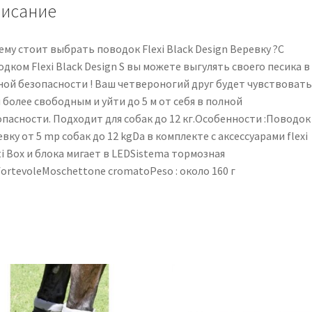
5
исание
м
му стоит выбрать поводок Flexi Black Design Веревку ?С
дком Flexi Black Design S вы можете выгулять своего песика в
ной безопасности ! Ваш четвероногий друг будет чувствовать
 более свободным и уйти до 5 м от себя в полной
опасности. Подходит для собак до 12 кг.Особенности :Поводок
вку от 5 mp собак до 12 kgDa в комплекте с аксессуарами flexi
i Box и блока мигает в LEDSistema тормозная
ortevoleMoschettone cromatoPeso : около 160 г