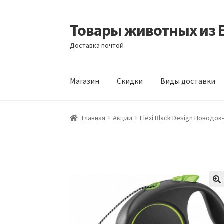
Товары животных из 
Перейти
Перейти
к
к
Доставка почтой
навигации
содержимому
Магазин
Скидки
Виды доставки
Главная
Виды доставки
Заказать доставку
Главная
Акции
Flexi Black Design Поводок
Отзывы
Оформление заказа
Партнерам
Ск