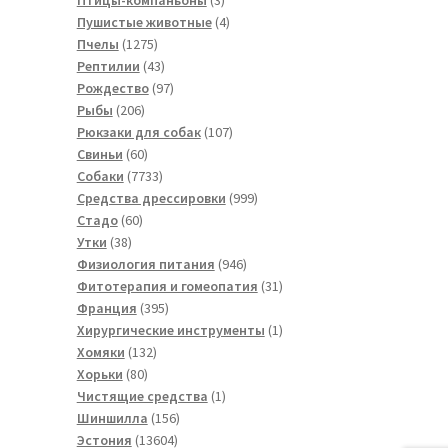
товара
4
Пушистые животные
4
1275
товара
Пчелы
1275
товаров
43
Рептилии
43
товара
97
Рождество
97
206
товаров
Рыбы
206
товаров
107
Рюкзаки для собак
107
60
товаров
Свиньи
60
товаров
7733
Собаки
7733
товара
999
Средства дрессировки
999
60
товаров
Стадо
60
38
товаров
Утки
38
товаров
946
Физиология питания
946
товаров
31
Фитотерапия и гомеопатия
31
395
товар
Франция
395
товаров
1
Хирургические инструменты
1
132
товар
Хомяки
132
80
товара
Хорьки
80
товаров
1
Чистящие средства
1
156
товар
Шиншилла
156
13604
товаров
Эстония
13604