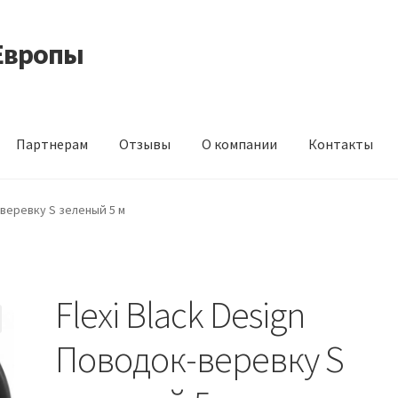
Европы
Партнерам
Отзывы
О компании
Контакты
 корма из Германии
Контакты
Корзина
Мой аккаунт
О компани
-веревку S зеленый 5 м
идки
Flexi Black Design
Поводок-веревку S