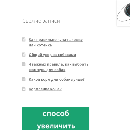
товара
Свежие записи
Как правильно купать кошку
или котенка
Общий уход за собаками
4 важных правила, как выбрать
шампунь для собак
Какой корм для собак лучше?
Кормление кошек