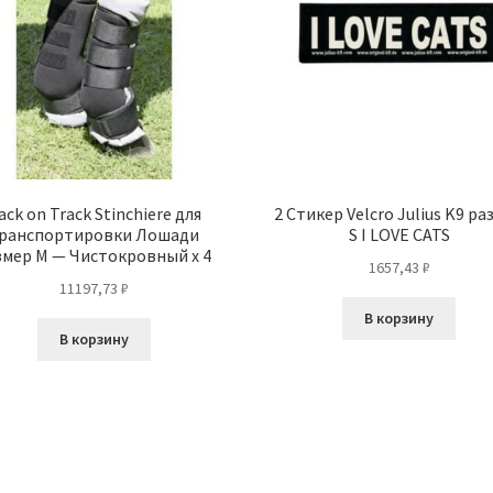
ack on Track Stinchiere для
2 Стикер Velcro Julius K9 ра
ранспортировки Лошади
S I LOVE CATS
змер M — Чистокровный x 4
1657,43
₽
11197,73
₽
В корзину
В корзину