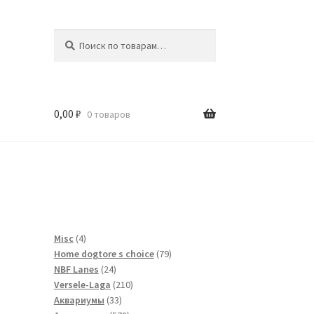
Искать:
Поиск
0,00
₽
0 товаров
и
4
Misc
4
товара
79
Home dogtore s choice
79
24
товаров
NBF Lanes
24
товара
210
Versele-Laga
210
33
товаров
Аквариумы
33