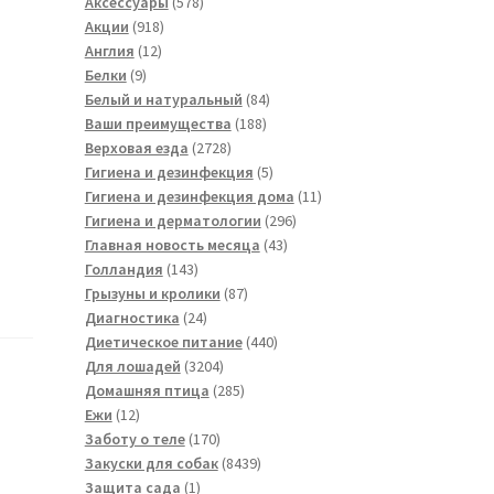
товара
578
Аксессуары
578
918
товаров
Акции
918
12
товаров
Англия
12
9
товаров
Белки
9
товаров
84
Белый и натуральный
84
188
товара
Ваши преимущества
188
2728
товаров
Верховая езда
2728
товаров
5
Гигиена и дезинфекция
5
товаров
11
Гигиена и дезинфекция дома
11
296
товаров
Гигиена и дерматологии
296
43
товаров
Главная новость месяца
43
143
товара
Голландия
143
товара
87
Грызуны и кролики
87
24
товаров
Диагностика
24
товара
440
Диетическое питание
440
3204
товаров
Для лошадей
3204
товара
285
Домашняя птица
285
12
товаров
Ежи
12
товаров
170
Заботу о теле
170
товаров
8439
Закуски для собак
8439
1
товаров
Защита сада
1