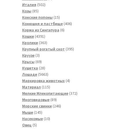
502
товар
Италия
502
85
товара
Козы
85
товаров
15
Конские попоны
15
товаров
406
Конюшня и пастбище
406
6
товаров
Корма из Сингапура
6
4391
товаров
Кошки
4391
товар
363
Кролики
363
товара
395
Крупный рогатый скот
395
3
товаров
Круузе
3
товара
69
Крысы
69
товаров
28
Кушетка
28
товаров
5663
Лошади
5663
товара
4
Маркировка животных
4
115
товара
Материал
115
товаров
372
Мелкие Млекопитающие
372
89
товара
Многовидовые
89
товаров
246
Морские свинки
246
145
товаров
Мыши
145
товаров
10
Насекомые
10
5
товаров
Овец
5