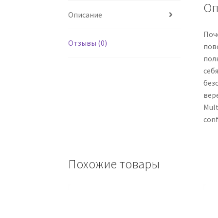
Оп
Описание
Поче
Отзывы (0)
пово
пол
себя
без
вере
Mult
conf
Похожие товары