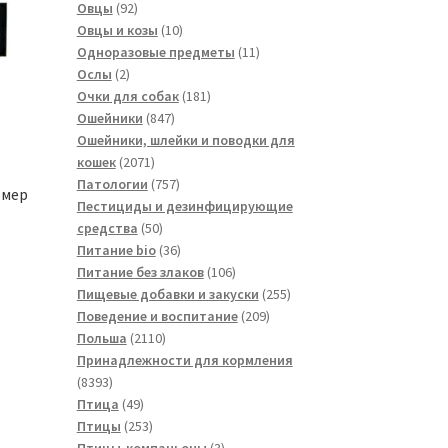
товаров
92
Овцы
92
товара
10
Овцы и козы
10
товаров
11
Одноразовые предметы
11
2
товаров
Ослы
2
товара
181
Очки для собак
181
847
товар
Ошейники
847
товаров
Ошейники, шлейки и поводки для
2071
кошек
2071
товар
757
Патологии
757
змер
товаров
Пестициды и дезинфицирующие
50
средства
50
товаров
36
Питание bio
36
товаров
106
Питание без злаков
106
товаров
255
Пищевые добавки и закуски
255
209
товаров
Поведение и воспитание
209
2110
товаров
Польша
2110
товаров
Принадлежности для кормления
8393
8393
товара
49
Птица
49
товаров
253
Птицы
253
товара
3
Птицы-компаньоны
3