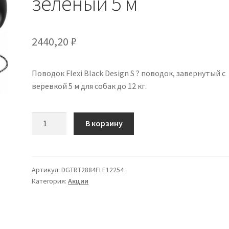
зеленый 5 м
2440,20
₽
Поводок Flexi Black Design S ? поводок, завернутый с
веревкой 5 м для собак до 12 кг.
Количество
В корзину
товара
Flexi
Black
Design
Артикул:
DGTRT2884FLE12254
Категория:
Акции
Поводок-
веревку
S
зеленый