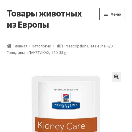
Товары животных
Перейти
Перейти
Меню
к
к
из Европы
навигации
содержимому
Главная
Главная
Патологии
Hill’s Prescription Diet Feline K/D
Говядины в ПАКЕТИКАХ, 12 X 85 g
Виды доставки
Заказать доставку корма из Германии
Контакты
Корзина
Мой аккаунт
О компании