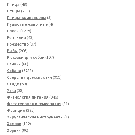
49
товара
Птица
49
товаров
253
Птицы
253
товара
3
Птицы-компаньоны
3
товара
4
Пушистые животные
4
1275
товара
Пчелы
1275
товаров
43
Рептилии
43
товара
97
Рождество
97
206
товаров
Рыбы
206
товаров
107
Рюкзаки для собак
107
60
товаров
Свиньи
60
товаров
7733
Собаки
7733
товара
999
Средства дрессировки
999
60
товаров
Стадо
60
38
товаров
Утки
38
товаров
946
Физиология питания
946
товаров
31
Фитотерапия и гомеопатия
31
395
товар
Франция
395
товаров
1
Хирургические инструменты
1
132
товар
Хомяки
132
80
товара
Хорьки
80