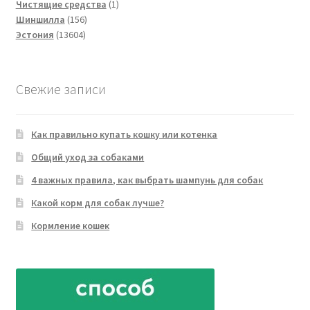
товаров
1
Чистящие средства
1
156
товар
Шиншилла
156
13604
товаров
Эстония
13604
товара
Свежие записи
Как правильно купать кошку или котенка
Общий уход за собаками
4 важных правила, как выбрать шампунь для собак
Какой корм для собак лучше?
Кормление кошек