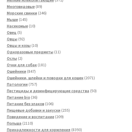
89
товара
Многовидовые
89
товаров
246
Морские свинки
246
145
товаров
Мыши
145
товаров
10
Насекомые
10
5
товаров
Овец
5
товаров
92
Овцы
92
товара
10
Овцы и козы
10
товаров
11
Одноразовые предметы
11
2
товаров
Ослы
2
товара
181
Очки для собак
181
847
товар
Ошейники
847
товаров
2071
Ошейники, шлейки и поводки для кошек
2071
757
товар
Патологии
757
товаров
50
Пестициды и дезинфицирующие средства
50
36
товаров
Питание bio
36
товаров
106
Питание без злаков
106
товаров
255
Пищевые добавки и закуски
255
209
товаров
Поведение и воспитание
209
2110
товаров
Польша
2110
товаров
8393
Принадлежности для кормления
8393