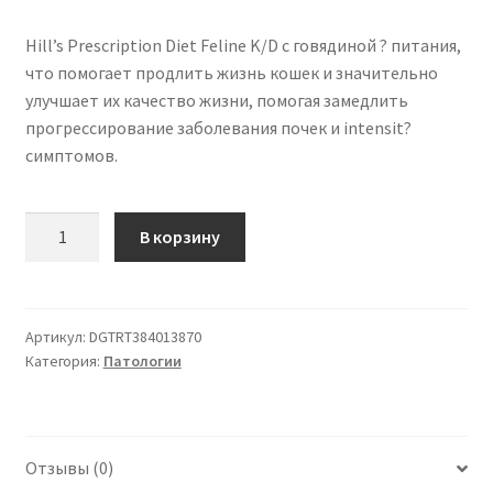
Hill’s Prescription Diet Feline K/D с говядиной ? питания,
что помогает продлить жизнь кошек и значительно
улучшает их качество жизни, помогая замедлить
прогрессирование заболевания почек и intensit?
симптомов.
Количество
В корзину
товара
Hill's
Prescription
Diet
Артикул:
DGTRT384013870
Категория:
Патологии
Feline
K/D
Говядины
в
Отзывы (0)
ПАКЕТИКАХ,