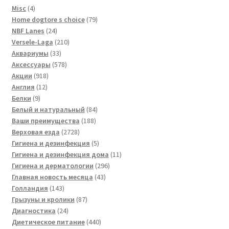
4
Misc
4
товара
79
Home dogtore s choice
79
24
товаров
NBF Lanes
24
товара
210
Versele-Laga
210
33
товаров
Аквариумы
33
товара
578
Аксессуары
578
918
товаров
Акции
918
12
товаров
Англия
12
9
товаров
Белки
9
товаров
84
Белый и натуральный
84
188
товара
Ваши преимущества
188
2728
товаров
Верховая езда
2728
товаров
5
Гигиена и дезинфекция
5
товаров
11
Гигиена и дезинфекция дома
11
296
товаров
Гигиена и дерматологии
296
43
товаров
Главная новость месяца
43
143
товара
Голландия
143
товара
87
Грызуны и кролики
87
24
товаров
Диагностика
24
товара
440
Диетическое питание
440