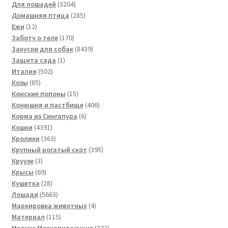
3204
товаров
Для лошадей
3204
товара
285
Домашняя птица
285
12
товаров
Ежи
12
товаров
170
Заботу о теле
170
товаров
8439
Закуски для собак
8439
1
товаров
Защита сада
1
502
товар
Италия
502
85
товара
Козы
85
товаров
15
Конские попоны
15
товаров
406
Конюшня и пастбище
406
6
товаров
Корма из Сингапура
6
4391
товаров
Кошки
4391
товар
363
Кролики
363
товара
395
Крупный рогатый скот
395
3
товаров
Круузе
3
товара
69
Крысы
69
товаров
28
Кушетка
28
товаров
5663
Лошади
5663
товара
4
Маркировка животных
4
115
товара
Материал
115
товаров
372
Мелкие Млекопитающие
372