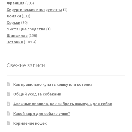
395
товар
Франция
395
товаров
1
Хирургические инструменты
1
132
товар
Хомяки
132
80
товара
Хорьки
80
товаров
1
Чистящие средства
1
156
товар
Шиншилла
156
13604
товаров
Эстония
13604
товара
Свежие записи
Как правильно купать кошку или котенка
Общий уход за собаками
4 важных правила, как выбрать шампунь для собак
Какой корм для собак лучше?
Кормление кошек