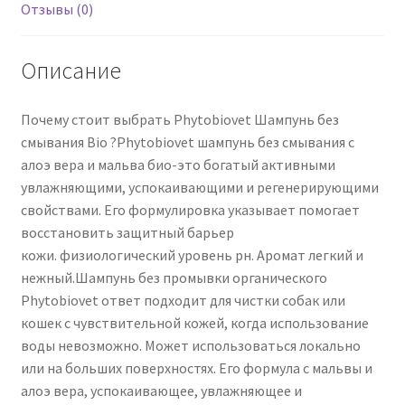
200
Отзывы (0)
мл
Описание
Почему стоит выбрать Phytobiovet Шампунь без
смывания Bio ?Phytobiovet шампунь без смывания с
алоэ вера и мальва био-это богатый активными
увлажняющими, успокаивающими и регенерирующими
свойствами. Его формулировка указывает помогает
восстановить защитный барьер
кожи. физиологический уровень рн. Аромат легкий и
нежный.Шампунь без промывки органического
Phytobiovet ответ подходит для чистки собак или
кошек с чувствительной кожей, когда использование
воды невозможно. Может использоваться локально
или на больших поверхностях. Его формула с мальвы и
алоэ вера, успокаивающее, увлажняющее и