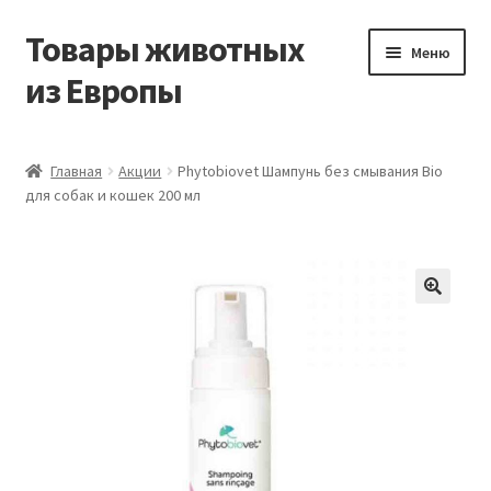
Товары животных
Перейти
Перейти
Меню
к
к
из Европы
навигации
содержимому
Главная
Главная
Акции
Phytobiovet Шампунь без смывания Bio
для собак и кошек 200 мл
Виды доставки
Заказать доставку корма из Германии
Контакты
Корзина
Мой аккаунт
О компании