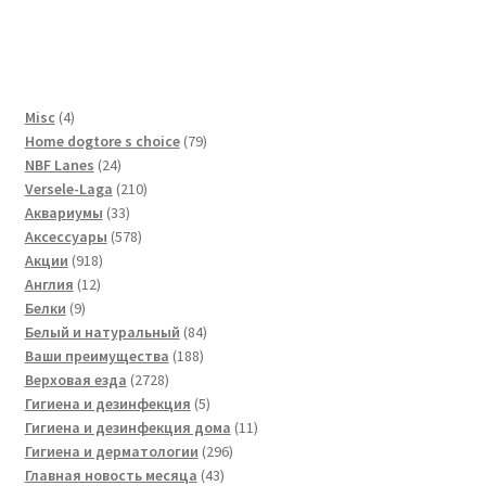
4
Misc
4
товара
79
Home dogtore s choice
79
24
товаров
NBF Lanes
24
товара
210
Versele-Laga
210
33
товаров
Аквариумы
33
товара
578
Аксессуары
578
918
товаров
Акции
918
12
товаров
Англия
12
9
товаров
Белки
9
товаров
84
Белый и натуральный
84
188
товара
Ваши преимущества
188
2728
товаров
Верховая езда
2728
товаров
5
Гигиена и дезинфекция
5
товаров
11
Гигиена и дезинфекция дома
11
296
товаров
Гигиена и дерматологии
296
43
товаров
Главная новость месяца
43