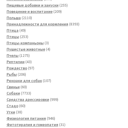
товаров
255
Пищевые добавки и закуски
255
209
товаров
Поведение и воспитание
209
2110
товаров
Польша
2110
товаров
8393
Принадлежности для кормления
8393
49
товара
Птица
49
товаров
253
Птицы
253
товара
3
Птицы-компаньоны
3
товара
4
Пушистые животные
4
1275
товара
Пчелы
1275
товаров
43
Рептилии
43
товара
97
Рождество
97
206
товаров
Рыбы
206
товаров
107
Рюкзаки для собак
107
60
товаров
Свиньи
60
товаров
7733
Собаки
7733
товара
999
Средства дрессировки
999
60
товаров
Стадо
60
38
товаров
Утки
38
товаров
946
Физиология питания
946
товаров
31
Фитотерапия и гомеопатия
31