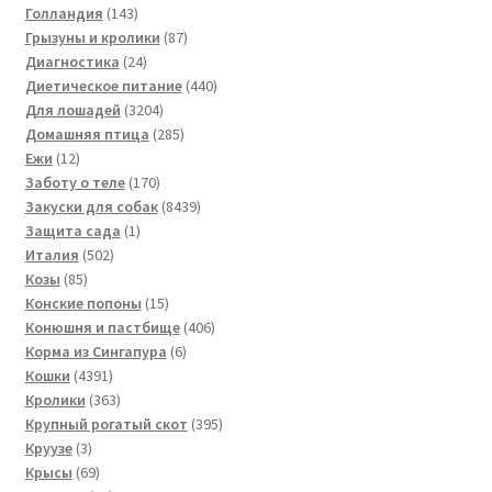
143
товара
Голландия
143
товара
87
Грызуны и кролики
87
24
товаров
Диагностика
24
товара
440
Диетическое питание
440
3204
товаров
Для лошадей
3204
товара
285
Домашняя птица
285
12
товаров
Ежи
12
товаров
170
Заботу о теле
170
товаров
8439
Закуски для собак
8439
1
товаров
Защита сада
1
502
товар
Италия
502
85
товара
Козы
85
товаров
15
Конские попоны
15
товаров
406
Конюшня и пастбище
406
6
товаров
Корма из Сингапура
6
4391
товаров
Кошки
4391
товар
363
Кролики
363
товара
395
Крупный рогатый скот
395
3
товаров
Круузе
3
товара
69
Крысы
69