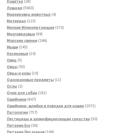
товаров
28
Кушетка
28
товаров
5663
Лошади
5663
товара
4
Маркировка животных
4
115
товара
Материал
115
товаров
372
Мелкие Млекопитающие
372
89
товара
Многовидовые
89
товаров
246
Морские свинки
246
145
товаров
Мыши
145
товаров
10
Насекомые
10
5
товаров
Овец
5
товаров
92
Овцы
92
товара
10
Овцы и козы
10
товаров
11
Одноразовые предметы
11
2
товаров
Ослы
2
товара
181
Очки для собак
181
847
товар
Ошейники
847
товаров
2071
Ошейники, шлейки и поводки для кошек
2071
757
товар
Патологии
757
товаров
50
Пестициды и дезинфицирующие средства
50
36
товаров
Питание bio
36
товаров
106
Питание без злаков
106