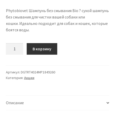
Phytobiovet Шампунь без смывания Bio ? сухой шампунь
без смывания для чистки вашей собаки или
кошки. Идеально подходит для собак и кошек, которые
боятся воды.
Количество
В корзину
товара
Phytobiovet
Шампунь
без
Артикул:
DGTRT4024MP1849260
Категория:
Акции
смывания
Bio
для
собак
Описание
и
кошек