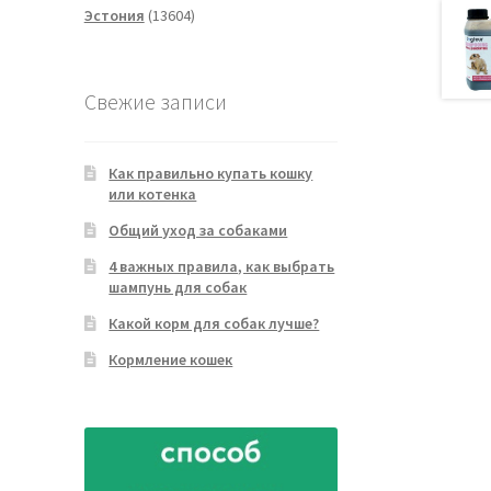
13604
товаров
Эстония
13604
товара
Свежие записи
Как правильно купать кошку
или котенка
Общий уход за собаками
4 важных правила, как выбрать
шампунь для собак
Какой корм для собак лучше?
Кормление кошек