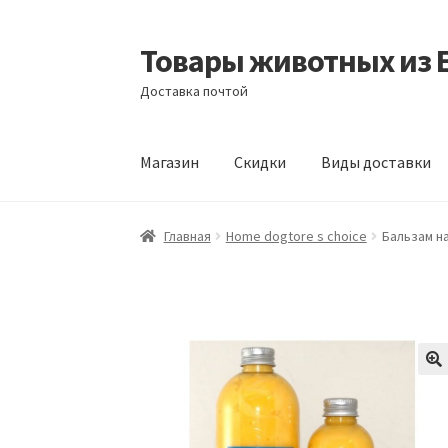
Товары животных из 
Перейти
Перейти
к
к
Доставка почтой
навигации
содержимому
Магазин
Скидки
Виды доставки
Главная
Виды доставки
Заказать доставку
Главная
Home dogtore s choice
Бальзам н
Отзывы
Оформление заказа
Партнерам
Ск