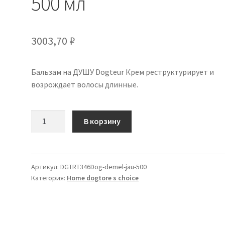
500 мл
3003,70
₽
Бальзам на ДУШУ Dogteur Крем реструктурирует и
возрождает волосы длинные.
Количество
В корзину
товара
Бальзам
на
ДУШУ
Артикул:
DGTRT346Dog-demel-jau-500
Категория:
Home dogtore s choice
Dogteur
Крем
Желтый
500