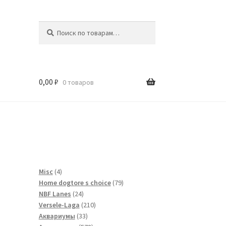
Искать:
Поиск
0,00
₽
0 товаров
и
4
Misc
4
товара
79
Home dogtore s choice
79
24
товаров
NBF Lanes
24
товара
210
Versele-Laga
210
33
товаров
Аквариумы
33