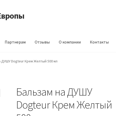
Европы
Партнерам
Отзывы
О компании
Контакты
 корма из Германии
Контакты
Корзина
Мой аккаунт
О компани
а ДУШУ Dogteur Крем Желтый 500 мл
идки
Бальзам на ДУШУ
Dogteur Крем Желтый