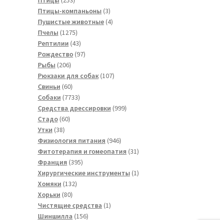
товара
3
Птицы-компаньоны
3
товара
4
Пушистые животные
4
1275
товара
Пчелы
1275
товаров
43
Рептилии
43
товара
97
Рождество
97
206
товаров
Рыбы
206
товаров
107
Рюкзаки для собак
107
60
товаров
Свиньи
60
товаров
7733
Собаки
7733
товара
999
Средства дрессировки
999
60
товаров
Стадо
60
38
товаров
Утки
38
товаров
946
Физиология питания
946
товаров
31
Фитотерапия и гомеопатия
31
395
товар
Франция
395
товаров
1
Хирургические инструменты
1
132
товар
Хомяки
132
80
товара
Хорьки
80
товаров
1
Чистящие средства
1
156
товар
Шиншилла
156