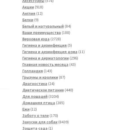
товара
578
Аксессуары
578
918
товаров
Акции
918
12
товаров
Англия
12
9
товаров
Белки
9
товаров
84
Белый и натуральный
84
188
товара
Ваши преимущества
188
2728
товаров
Верховая езда
2728
товаров
5
Гигиена и дезинфекция
5
товаров
11
Гигиена и дезинфекция дома
11
296
товаров
Гигиена и дерматологии
296
43
товаров
Главная новость месяца
43
143
товара
Голландия
143
товара
87
Грызуны и кролики
87
24
товаров
Диагностика
24
товара
440
Диетическое питание
440
3204
товаров
Для лошадей
3204
товара
285
Домашняя птица
285
12
товаров
Ежи
12
товаров
170
Заботу о теле
170
товаров
8439
Закуски для собак
8439
1
товаров
Защита сада
1