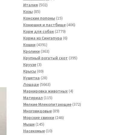
502
товар
Италия
502
85
товара
Козы
85
товаров
15
Конские попоны
15
товаров
406
Конюшня и пастбище
406
2779
товаров
Корм для собак
2779
товаров
6
Корма из Сингапура
6
4391
товаров
Кошки
4391
товар
363
Кролики
363
товара
395
Крупный рогатый скот
395
3
товаров
Круузе
3
товара
69
Крысы
69
товаров
28
Кушетка
28
товаров
5663
Лошади
5663
товара
4
Маркировка животных
4
115
товара
Материал
115
товаров
372
Мелкие Млекопитающие
372
89
товара
Многовидовые
89
товаров
246
Морские свинки
246
145
товаров
Мыши
145
товаров
10
Насекомые
10