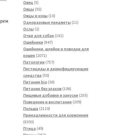
5
товаров
Овец
5
товаров
92
Овцы
92
товара
10
Овцы и козы
10
Крем
товаров
11
Одноразовые предметы
11
2
товаров
Ослы
2
товара
181
Очки для собак
181
847
товар
Ошейники
847
товаров
Ошейники, шлейки и поводки для
2071
кошек
2071
товар
757
Патологии
757
товаров
Пестициды и дезинфицирующие
50
средства
50
товаров
36
Питание bio
36
товаров
106
Питание без злаков
106
товаров
255
Пищевые добавки и закуски
255
209
товаров
Поведение и воспитание
209
2110
товаров
Польша
2110
товаров
Принадлежности для кормления
8393
8393
товара
49
Птица
49
товаров
253
Птицы
253