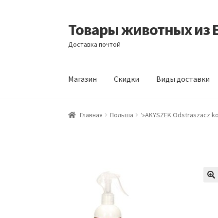
Товары животных из 
Перейти
Перейти
к
к
Доставка почтой
навигации
содержимому
Магазин
Скидки
Виды доставки
Главная
Виды доставки
Заказать доставку
Главная
Польша
‘»AKYSZEK Odstraszacz ko
Отзывы
Оформление заказа
Партнерам
Ск