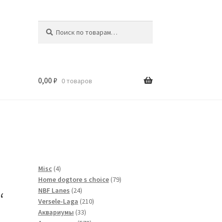
Искать:
Поиск
0,00
₽
0 товаров
и
4
Misc
4
товара
79
Home dogtore s choice
79
24
товаров
NBF Lanes
24
‘
товара
210
Versele-Laga
210
33
товаров
Аквариумы
33