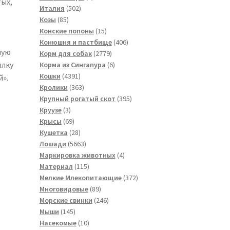
тых,
502
товар
Италия
502
85
товара
Козы
85
товаров
15
Конские попоны
15
товаров
406
Конюшня и пастбище
406
ную
2779
товаров
Корм для собак
2779
ылку
товаров
6
Корма из Сингапура
6
4391
товаров
Кошки
4391
й».
товар
363
Кролики
363
товара
395
Крупный рогатый скот
395
3
товаров
Круузе
3
товара
69
Крысы
69
товаров
28
Кушетка
28
товаров
5663
Лошади
5663
товара
4
Маркировка животных
4
115
товара
Материал
115
товаров
372
Мелкие Млекопитающие
372
89
товара
Многовидовые
89
товаров
246
Морские свинки
246
145
товаров
Мыши
145
товаров
10
Насекомые
10