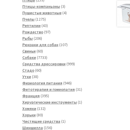
товара
3
Птицы-компаньоны
3
товара
4
Пушистые животные
4
1275
товара
Пчелы
1275
товаров
43
Рептилии
43
товара
97
Рождество
97
206
товаров
Рыбы
206
товаров
107
Рюкзаки для собак
107
60
товаров
Свиньи
60
товаров
7733
Собаки
7733
товара
999
Средства дрессировки
999
60
товаров
Стадо
60
38
товаров
Утки
38
товаров
946
Физиология питания
946
товаров
31
Фитотерапия и гомеопатия
31
395
товар
Франция
395
товаров
1
Хирургические инструменты
1
132
товар
Хомяки
132
80
товара
Хорьки
80
товаров
1
Чистящие средства
1
156
товар
Шиншилла
156