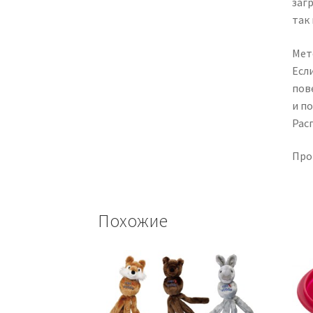
заг
так
Мет
Есл
пов
и п
Рас
Про
Похожие