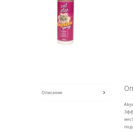
Оп
Описание
Akys
Эфф
мест
под