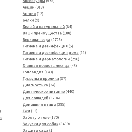
товара
578
Аксессуары
578
918
товаров
Акции
918
12
товаров
Англия
12
9
товаров
Белки
9
товаров
84
Белый и натуральный
84
188
товара
Ваши преимущества
188
2728
товаров
Верховая езда
2728
товаров
5
Гигиена и дезинфекция
5
товаров
11
Гигиена и дезинфекция дома
11
296
товаров
Гигиена и дерматологии
296
43
товаров
Главная новость месяца
43
143
товара
Голландия
143
товара
87
Грызуны и кролики
87
24
товаров
Диагностика
24
товара
440
Диетическое питание
440
3204
товаров
Для лошадей
3204
товара
285
Домашняя птица
285
12
товаров
з
Ежи
12
товаров
170
Заботу о теле
170
х
товаров
8439
Закуски для собак
8439
1
товаров
Защита сада
1