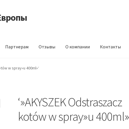
Европы
Партнерам
Отзывы
О компании
Контакты
 корма из Германии
Контакты
Корзина
Мой аккаунт
О компани
tów w spray»u 400ml»‘
идки
‘»AKYSZEK Odstraszacz
kotów w spray»u 400ml»