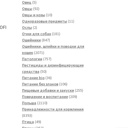
5
товаров
Овец
5
товаров
92
Овцы
92
товара
10
Овцы и козы
10
товаров
11
Одноразовые предметы
11
OFI
2
товаров
Ослы
2
товара
181
Очки для собак
181
847
товар
Ошейники
847
товаров
Ошейники, шлейки и поводки для
2071
кошек
2071
товар
757
Патологии
757
товаров
Пестициды и дезинфицирующие
50
средства
50
товаров
36
Питание bio
36
товаров
106
Питание без злаков
106
товаров
255
Пищевые добавки и закуски
255
209
товаров
Поведение и воспитание
209
2110
товаров
Польша
2110
товаров
Принадлежности для кормления
8393
8393
товара
49
Птица
49
товаров
253
Птицы
253