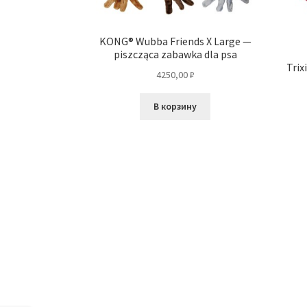
KONG® Wubba Friends X Large —
piszcząca zabawka dla psa
Trix
4250,00
₽
В корзину