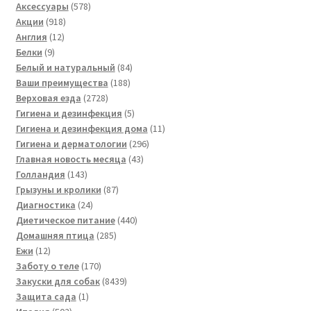
товара
578
Аксессуары
578
918
товаров
Акции
918
12
товаров
Англия
12
9
товаров
Белки
9
товаров
84
Белый и натуральный
84
188
товара
Ваши преимущества
188
2728
товаров
Верховая езда
2728
товаров
5
Гигиена и дезинфекция
5
товаров
11
Гигиена и дезинфекция дома
11
296
товаров
Гигиена и дерматологии
296
43
товаров
Главная новость месяца
43
143
товара
Голландия
143
товара
87
Грызуны и кролики
87
24
товаров
Диагностика
24
товара
440
Диетическое питание
440
285
товаров
Домашняя птица
285
12
товаров
Ежи
12
товаров
170
Заботу о теле
170
товаров
8439
Закуски для собак
8439
1
товаров
Защита сада
1