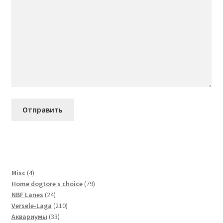
4
Misc
4
товара
79
Home dogtore s choice
79
24
товаров
NBF Lanes
24
товара
210
Versele-Laga
210
33
товаров
Аквариумы
33