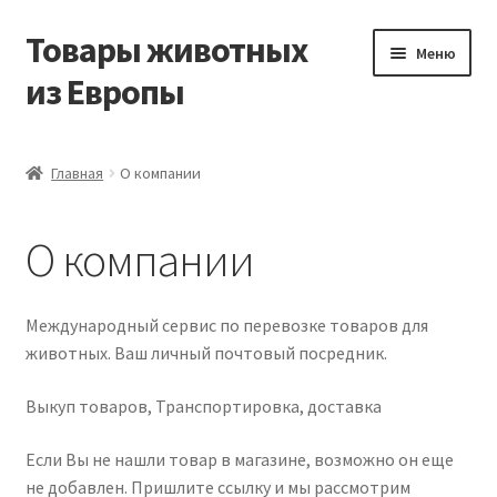
Товары животных
Перейти
Перейти
Меню
к
к
из Европы
навигации
содержимому
Главная
Главная
О компании
Виды доставки
О компании
Заказать доставку корма из Германии
Контакты
Международный сервис по перевозке товаров для
животных. Ваш личный почтовый посредник.
Корзина
Выкуп товаров, Транспортировка, доставка
Мой аккаунт
Если Вы не нашли товар в магазине, возможно он еще
не добавлен. Пришлите ссылку и мы рассмотрим
О компании