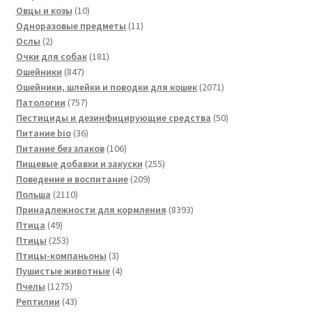
товара
10
Овцы и козы
10
товаров
11
Одноразовые предметы
11
2
товаров
Ослы
2
товара
181
Очки для собак
181
847
товар
Ошейники
847
товаров
2071
Ошейники, шлейки и поводки для кошек
2071
757
товар
Патологии
757
товаров
50
Пестициды и дезинфицирующие средства
50
36
товаров
Питание bio
36
товаров
106
Питание без злаков
106
товаров
255
Пищевые добавки и закуски
255
209
товаров
Поведение и воспитание
209
2110
товаров
Польша
2110
товаров
8393
Принадлежности для кормления
8393
49
товара
Птица
49
товаров
253
Птицы
253
товара
3
Птицы-компаньоны
3
товара
4
Пушистые животные
4
1275
товара
Пчелы
1275
товаров
43
Рептилии
43