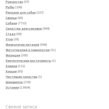
товара
97
Рождество
97
206
товаров
Рыбы
206
товаров
107
Рюкзаки для собак
107
60
товаров
Свиньи
60
товаров
7733
Собаки
7733
товара
999
Средства дрессировки
999
60
товаров
Стадо
60
38
товаров
Утки
38
товаров
946
Физиология питания
946
товаров
31
Фитотерапия и гомеопатия
31
395
товар
Франция
395
товаров
1
Хирургические инструменты
1
132
товар
Хомяки
132
80
товара
Хорьки
80
товаров
1
Чистящие средства
1
156
товар
Шиншилла
156
13604
товаров
Эстония
13604
товара
Свежие записи