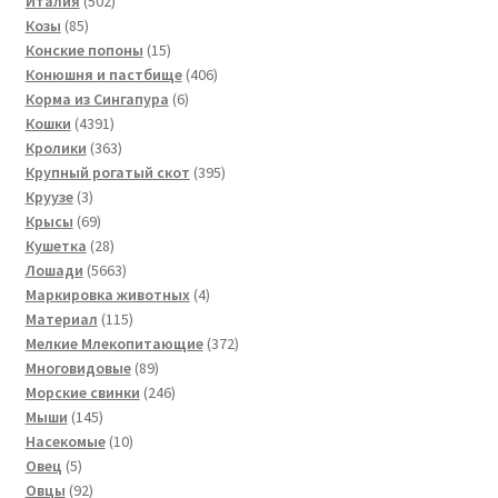
502
товар
Италия
502
85
товара
Козы
85
товаров
15
Конские попоны
15
товаров
406
Конюшня и пастбище
406
6
товаров
Корма из Сингапура
6
4391
товаров
Кошки
4391
товар
363
Кролики
363
товара
395
Крупный рогатый скот
395
3
товаров
Круузе
3
товара
69
Крысы
69
товаров
28
Кушетка
28
товаров
5663
Лошади
5663
товара
4
Маркировка животных
4
115
товара
Материал
115
товаров
372
Мелкие Млекопитающие
372
89
товара
Многовидовые
89
товаров
246
Морские свинки
246
145
товаров
Мыши
145
товаров
10
Насекомые
10
5
товаров
Овец
5
товаров
92
Овцы
92