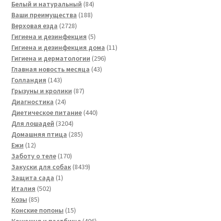
товаров
84
Белый и натуральный
84
188
товара
Ваши преимущества
188
2728
товаров
Верховая езда
2728
товаров
5
Гигиена и дезинфекция
5
товаров
11
Гигиена и дезинфекция дома
11
296
товаров
Гигиена и дерматологии
296
43
товаров
Главная новость месяца
43
143
товара
Голландия
143
товара
87
Грызуны и кролики
87
24
товаров
Диагностика
24
товара
440
Диетическое питание
440
3204
товаров
Для лошадей
3204
товара
285
Домашняя птица
285
12
товаров
Ежи
12
товаров
170
Заботу о теле
170
товаров
8439
Закуски для собак
8439
1
товаров
Защита сада
1
502
товар
Италия
502
85
товара
Козы
85
товаров
15
Конские попоны
15
товаров
406
Конюшня и пастбище
406