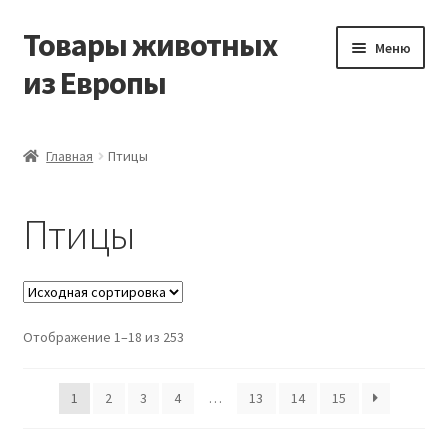
Товары животных
Перейти
Перейти
Меню
к
к
из Европы
навигации
содержимому
Главная
Главная
Птицы
Виды доставки
Птицы
Заказать доставку корма из Германии
Контакты
Отображение 1–18 из 253
Корзина
Мой аккаунт
1
2
3
4
…
13
14
15
О компании