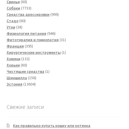
60
товаров
Свиньи
60
товаров
7733
Собаки
7733
товара
999
Средства дрессировки
999
60
товаров
Стадо
60
38
товаров
Утки
38
товаров
946
Физиология питания
946
товаров
31
Фитотерапия и гомеопатия
31
395
товар
Франция
395
товаров
1
Хирургические инструменты
1
132
товар
Хомяки
132
80
товара
Хорьки
80
товаров
1
Чистящие средства
1
156
товар
Шиншилла
156
13604
товаров
Эстония
13604
товара
Свежие записи
Как правильно купать кошку или котенка