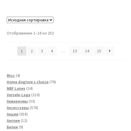
Отображение 1–18 из 253
1
2
3
4
…
13
14
15
4
Misc
4
товара
79
Home dogtore s choice
79
24
товаров
NBF Lanes
24
товара
210
Versele-Laga
210
33
товаров
Аквариумы
33
товара
578
Аксессуары
578
918
товаров
Акции
918
12
товаров
Англия
12
9
товаров
Белки
9