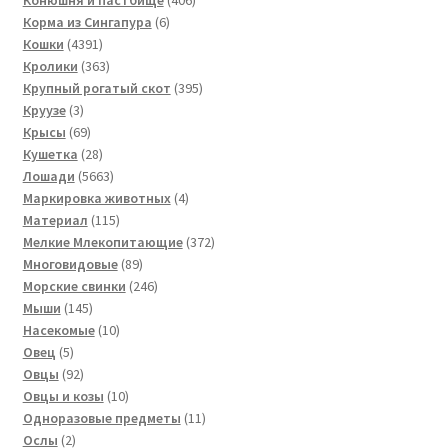
6
товаров
Корма из Сингапура
6
4391
товаров
Кошки
4391
товар
363
Кролики
363
товара
395
Крупный рогатый скот
395
3
товаров
Круузе
3
товара
69
Крысы
69
товаров
28
Кушетка
28
товаров
5663
Лошади
5663
товара
4
Маркировка животных
4
115
товара
Материал
115
товаров
372
Мелкие Млекопитающие
372
89
товара
Многовидовые
89
товаров
246
Морские свинки
246
145
товаров
Мыши
145
товаров
10
Насекомые
10
5
товаров
Овец
5
товаров
92
Овцы
92
товара
10
Овцы и козы
10
товаров
11
Одноразовые предметы
11
2
товаров
Ослы
2