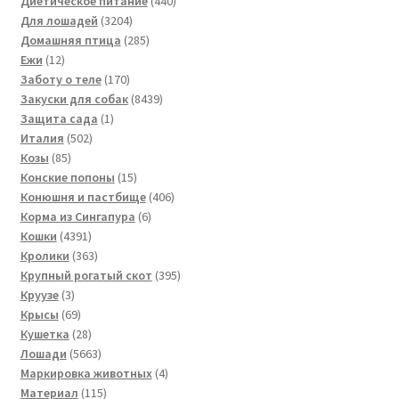
товара
440
Диетическое питание
440
3204
товаров
Для лошадей
3204
товара
285
Домашняя птица
285
12
товаров
Ежи
12
товаров
170
Заботу о теле
170
товаров
8439
Закуски для собак
8439
1
товаров
Защита сада
1
502
товар
Италия
502
85
товара
Козы
85
товаров
15
Конские попоны
15
товаров
406
Конюшня и пастбище
406
6
товаров
Корма из Сингапура
6
4391
товаров
Кошки
4391
товар
363
Кролики
363
товара
395
Крупный рогатый скот
395
3
товаров
Круузе
3
товара
69
Крысы
69
товаров
28
Кушетка
28
товаров
5663
Лошади
5663
товара
4
Маркировка животных
4
115
товара
Материал
115