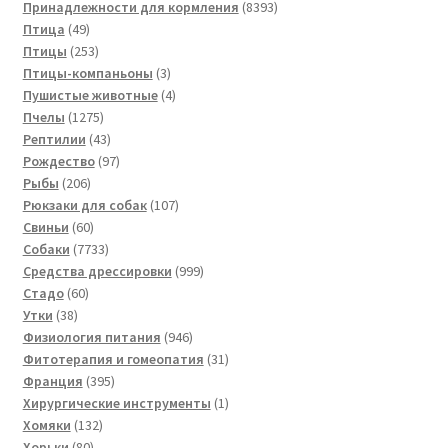
товаров
8393
Принадлежности для кормления
8393
49
товара
Птица
49
товаров
253
Птицы
253
товара
3
Птицы-компаньоны
3
товара
4
Пушистые животные
4
1275
товара
Пчелы
1275
товаров
43
Рептилии
43
товара
97
Рождество
97
206
товаров
Рыбы
206
товаров
107
Рюкзаки для собак
107
60
товаров
Свиньи
60
товаров
7733
Собаки
7733
товара
999
Средства дрессировки
999
60
товаров
Стадо
60
38
товаров
Утки
38
товаров
946
Физиология питания
946
товаров
31
Фитотерапия и гомеопатия
31
395
товар
Франция
395
товаров
1
Хирургические инструменты
1
132
товар
Хомяки
132
80
товара
Хорьки
80