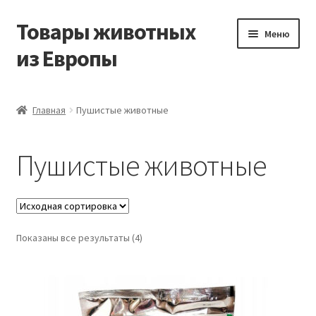
Товары животных
Перейти
Перейти
Меню
к
к
из Европы
навигации
содержимому
Главная
Главная
Пушистые животные
Виды доставки
Пушистые животные
Заказать доставку корма из Германии
Контакты
Показаны все результаты (4)
Корзина
Мой аккаунт
О компании