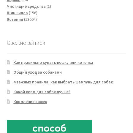
товаров
1
Чистящие средства
1
156
товар
Шиншилла
156
13604
товаров
Эстония
13604
товара
Свежие записи
Как правильно купать кошку или котенка
Общий уход за собаками
4 важных правила, как выбрать шампунь для собак
Какой корм для собак лучше?
Кормление кошек