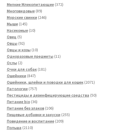
товаров
372
Мелкие Млекопитающие
372
89
товара
Многовидовые
89
товаров
246
Морские свинки
246
145
товаров
Мыши
145
товаров
10
Насекомые
10
5
товаров
Овец
5
товаров
92
Овцы
92
товара
10
Овцы и козы
10
товаров
11
Одноразовые предметы
11
2
товаров
Ослы
2
товара
181
Очки для собак
181
847
товар
Ошейники
847
товаров
2071
Ошейники, шлейки и поводки для кошек
2071
757
товар
Патологии
757
товаров
50
Пестициды и дезинфицирующие средства
50
36
товаров
Питание bio
36
товаров
106
Питание без злаков
106
товаров
255
Пищевые добавки и закуски
255
209
товаров
Поведение и воспитание
209
2110
товаров
Польша
2110