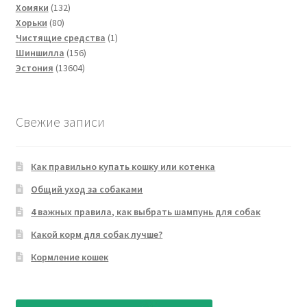
132
товар
Хомяки
132
80
товара
Хорьки
80
товаров
1
Чистящие средства
1
156
товар
Шиншилла
156
13604
товаров
Эстония
13604
товара
Свежие записи
Как правильно купать кошку или котенка
Общий уход за собаками
4 важных правила, как выбрать шампунь для собак
Какой корм для собак лучше?
Кормление кошек