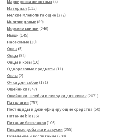
товара
4
Маркировка животных
4
115
товара
Материал
115
товаров
372
Мелкие Млекопитающие
372
89
товара
Многовидовые
89
товаров
246
Морские свинки
246
145
товаров
Мыши
145
товаров
10
Насекомые
10
5
товаров
Овец
5
товаров
92
Овцы
92
товара
10
Овцы и козы
10
товаров
11
Одноразовые предметы
11
2
товаров
Ослы
2
товара
181
Очки для собак
181
847
товар
Ошейники
847
товаров
2071
Ошейники, шлейки и поводки для кошек
2071
757
товар
Патологии
757
товаров
50
Пестициды и дезинфицирующие средства
50
36
товаров
Питание bio
36
товаров
106
Питание без злаков
106
товаров
255
Пищевые добавки и закуски
255
209
товаров
Поведение и воспитание
209