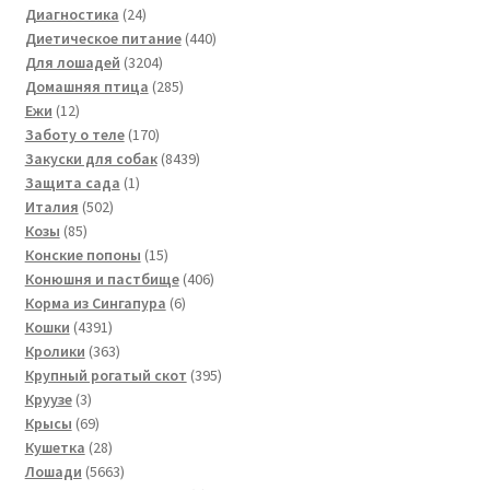
24
товаров
Диагностика
24
товара
440
Диетическое питание
440
3204
товаров
Для лошадей
3204
товара
285
Домашняя птица
285
12
товаров
Ежи
12
товаров
170
Заботу о теле
170
товаров
8439
Закуски для собак
8439
1
товаров
Защита сада
1
502
товар
Италия
502
85
товара
Козы
85
товаров
15
Конские попоны
15
товаров
406
Конюшня и пастбище
406
6
товаров
Корма из Сингапура
6
4391
товаров
Кошки
4391
товар
363
Кролики
363
товара
395
Крупный рогатый скот
395
3
товаров
Круузе
3
товара
69
Крысы
69
товаров
28
Кушетка
28
товаров
5663
Лошади
5663