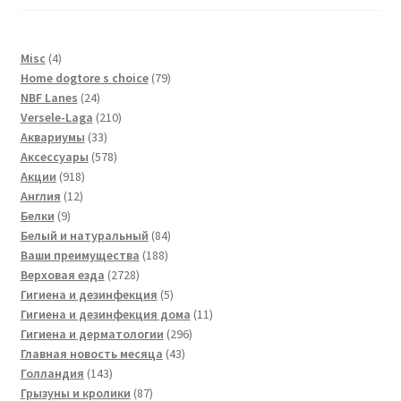
4
Misc
4
товара
79
Home dogtore s choice
79
24
товаров
NBF Lanes
24
товара
210
Versele-Laga
210
33
товаров
Аквариумы
33
товара
578
Аксессуары
578
918
товаров
Акции
918
12
товаров
Англия
12
9
товаров
Белки
9
товаров
84
Белый и натуральный
84
188
товара
Ваши преимущества
188
2728
товаров
Верховая езда
2728
товаров
5
Гигиена и дезинфекция
5
товаров
11
Гигиена и дезинфекция дома
11
296
товаров
Гигиена и дерматологии
296
43
товаров
Главная новость месяца
43
143
товара
Голландия
143
товара
87
Грызуны и кролики
87