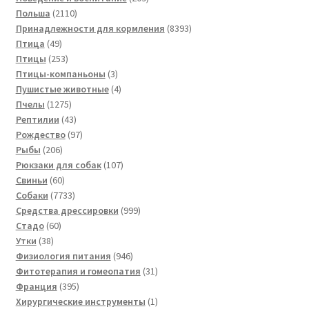
2110
товаров
Польша
2110
товаров
8393
Принадлежности для кормления
8393
49
товара
Птица
49
товаров
253
Птицы
253
товара
3
Птицы-компаньоны
3
товара
4
Пушистые животные
4
1275
товара
Пчелы
1275
товаров
43
Рептилии
43
товара
97
Рождество
97
206
товаров
Рыбы
206
товаров
107
Рюкзаки для собак
107
60
товаров
Свиньи
60
товаров
7733
Собаки
7733
товара
999
Средства дрессировки
999
60
товаров
Стадо
60
38
товаров
Утки
38
товаров
946
Физиология питания
946
товаров
31
Фитотерапия и гомеопатия
31
395
товар
Франция
395
товаров
1
Хирургические инструменты
1