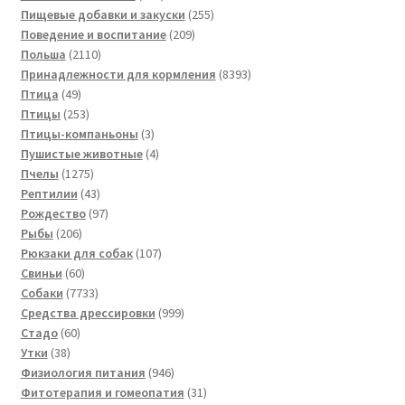
товаров
255
Пищевые добавки и закуски
255
209
товаров
Поведение и воспитание
209
2110
товаров
Польша
2110
товаров
8393
Принадлежности для кормления
8393
49
товара
Птица
49
товаров
253
Птицы
253
товара
3
Птицы-компаньоны
3
товара
4
Пушистые животные
4
1275
товара
Пчелы
1275
товаров
43
Рептилии
43
товара
97
Рождество
97
206
товаров
Рыбы
206
товаров
107
Рюкзаки для собак
107
60
товаров
Свиньи
60
товаров
7733
Собаки
7733
товара
999
Средства дрессировки
999
60
товаров
Стадо
60
38
товаров
Утки
38
товаров
946
Физиология питания
946
товаров
31
Фитотерапия и гомеопатия
31