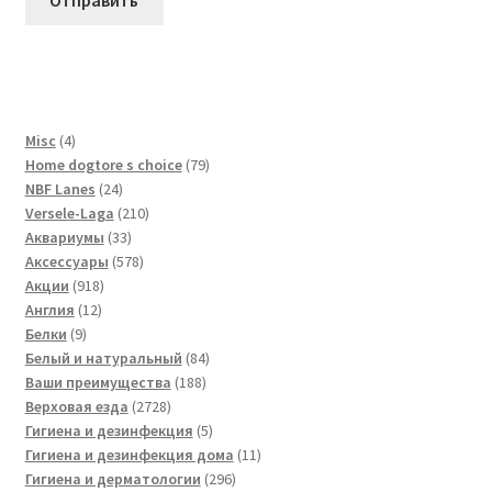
4
Misc
4
товара
79
Home dogtore s choice
79
24
товаров
NBF Lanes
24
товара
210
Versele-Laga
210
33
товаров
Аквариумы
33
товара
578
Аксессуары
578
918
товаров
Акции
918
12
товаров
Англия
12
9
товаров
Белки
9
товаров
84
Белый и натуральный
84
188
товара
Ваши преимущества
188
2728
товаров
Верховая езда
2728
товаров
5
Гигиена и дезинфекция
5
товаров
11
Гигиена и дезинфекция дома
11
296
товаров
Гигиена и дерматологии
296