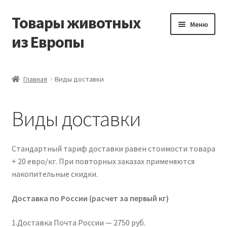
Товары животных
Перейти
Перейти
Меню
к
к
из Европы
навигации
содержимому
Главная
Главная
Виды доставки
Виды доставки
Виды доставки
Заказать доставку корма из Германии
Контакты
Стандартный тариф доставки равен стоимости товара
+ 20 евро/кг. При повторных заказах применяются
Корзина
накопительные скидки.
Доставка по России (расчет за первый кг)
Мой аккаунт
1.Доставка Почта России — 2750 руб.
О компании