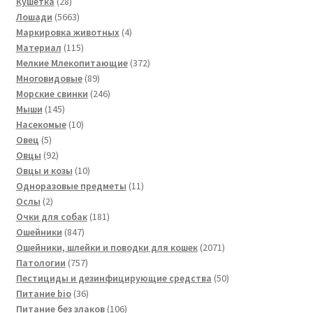
товаров
28
Кушетка
28
товаров
5663
Лошади
5663
товара
4
Маркировка животных
4
115
товара
Материал
115
товаров
372
Мелкие Млекопитающие
372
89
товара
Многовидовые
89
товаров
246
Морские свинки
246
145
товаров
Мыши
145
товаров
10
Насекомые
10
5
товаров
Овец
5
товаров
92
Овцы
92
товара
10
Овцы и козы
10
товаров
11
Одноразовые предметы
11
2
товаров
Ослы
2
товара
181
Очки для собак
181
847
товар
Ошейники
847
товаров
2071
Ошейники, шлейки и поводки для кошек
2071
757
товар
Патологии
757
товаров
50
Пестициды и дезинфицирующие средства
50
36
товаров
Питание bio
36
товаров
106
Питание без злаков
106