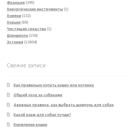
395
товар
Франция
395
товаров
1
Хирургические инструменты
1
132
товар
Хомяки
132
80
товара
Хорьки
80
товаров
1
Чистящие средства
1
156
товар
Шиншилла
156
13604
товаров
Эстония
13604
товара
Свежие записи
Как правильно купать кошку или котенка
Общий уход за собаками
4 важных правила, как выбрать шампунь для собак
Какой корм для собак лучше?
Кормление кошек