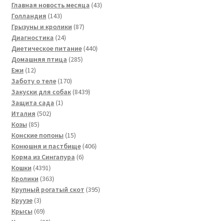
43
товаров
Главная новость месяца
43
143
товара
Голландия
143
товара
87
Грызуны и кролики
87
24
товаров
Диагностика
24
товара
440
Диетическое питание
440
285
товаров
Домашняя птица
285
12
товаров
Ежи
12
товаров
170
Заботу о теле
170
товаров
8439
Закуски для собак
8439
1
товаров
Защита сада
1
502
товар
Италия
502
85
товара
Козы
85
товаров
15
Конские попоны
15
товаров
406
Конюшня и пастбище
406
6
товаров
Корма из Сингапура
6
4391
товаров
Кошки
4391
товар
363
Кролики
363
товара
395
Крупный рогатый скот
395
3
товаров
Круузе
3
товара
69
Крысы
69