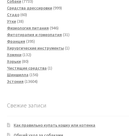
товаров
7733
Собаки
7733
товара
999
Средства дрессировки
999
60
товаров
Стадо
60
38
товаров
Утки
38
товаров
946
Физиология питания
946
товаров
31
Фитотерапия и гомеопатия
31
395
товар
Франция
395
товаров
1
Хирургические инструменты
1
132
товар
Хомяки
132
80
товара
Хорьки
80
товаров
1
Чистящие средства
1
156
товар
Шиншилла
156
13604
товаров
Эстония
13604
товара
Свежие записи
Как правильно купать кошку или котенка
Общий уход за собаками