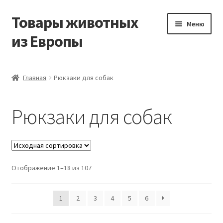
Товары животных
Перейти
Перейти
Меню
к
к
из Европы
навигации
содержимому
Главная
Главная
Рюкзаки для собак
Виды доставки
Рюкзаки для собак
Заказать доставку корма из Германии
Контакты
Отображение 1–18 из 107
Корзина
Мой аккаунт
1
2
3
4
5
6
О компании