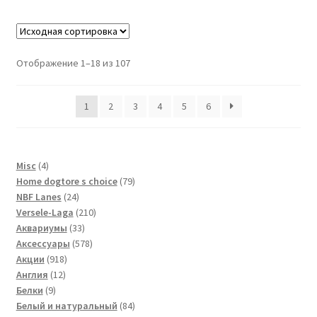
Отображение 1–18 из 107
1
2
3
4
5
6
4
Misc
4
товара
79
Home dogtore s choice
79
24
товаров
NBF Lanes
24
товара
210
Versele-Laga
210
33
товаров
Аквариумы
33
товара
578
Аксессуары
578
918
товаров
Акции
918
12
товаров
Англия
12
9
товаров
Белки
9
товаров
84
Белый и натуральный
84