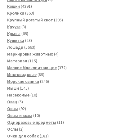
4391
товаров
Кошки
4391
товар
363
Кролики
363
товара
395
Крупный рогатый скот
395
3
товаров
Круузе
3
товара
69
Крысы
69
товаров
28
Кушетка
28
товаров
5663
Лошади
5663
товара
4
Маркировка животных
4
115
товара
Материал
115
товаров
372
Мелкие Млекопитающие
372
89
товара
Многовидовые
89
товаров
246
Морские свинки
246
145
товаров
Мыши
145
товаров
10
Насекомые
10
5
товаров
Овец
5
товаров
92
Овцы
92
товара
10
Овцы и козы
10
товаров
11
Одноразовые предметы
11
2
товаров
Ослы
2
товара
181
Очки для собак
181