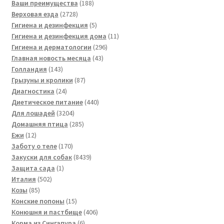
188
товара
Ваши преимущества
188
2728
товаров
Верховая езда
2728
товаров
5
Гигиена и дезинфекция
5
товаров
11
Гигиена и дезинфекция дома
11
296
товаров
Гигиена и дерматологии
296
43
товаров
Главная новость месяца
43
143
товара
Голландия
143
товара
87
Грызуны и кролики
87
24
товаров
Диагностика
24
товара
440
Диетическое питание
440
3204
товаров
Для лошадей
3204
товара
285
Домашняя птица
285
12
товаров
Ежи
12
товаров
170
Заботу о теле
170
товаров
8439
Закуски для собак
8439
1
товаров
Защита сада
1
502
товар
Италия
502
85
товара
Козы
85
товаров
15
Конские попоны
15
товаров
406
Конюшня и пастбище
406
6
товаров
Корма из Сингапура
6