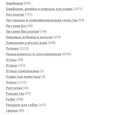
847
товар
Ошейники
847
товаров
2071
Ошейники, шлейки и поводки для кошек
2071
757
товар
Патологии
757
товаров
50
Пестициды и дезинфицирующие средства
50
36
товаров
Питание bio
36
товаров
106
Питание без злаков
106
товаров
255
Пищевые добавки и закуски
255
209
товаров
Поведение и воспитание
209
2110
товаров
Польша
2110
товаров
8393
Принадлежности для кормления
8393
49
товара
Птица
49
товаров
253
Птицы
253
товара
3
Птицы-компаньоны
3
товара
4
Пушистые животные
4
1275
товара
Пчелы
1275
товаров
43
Рептилии
43
товара
97
Рождество
97
206
товаров
Рыбы
206
товаров
107
Рюкзаки для собак
107
60
товаров
Свиньи
60