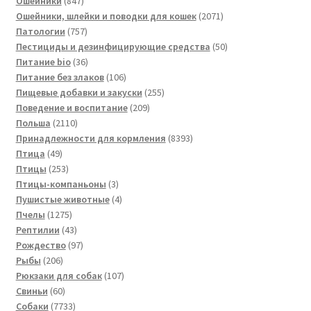
847
товар
Ошейники
847
товаров
2071
Ошейники, шлейки и поводки для кошек
2071
757
товар
Патологии
757
товаров
50
Пестициды и дезинфицирующие средства
50
36
товаров
Питание bio
36
товаров
106
Питание без злаков
106
товаров
255
Пищевые добавки и закуски
255
209
товаров
Поведение и воспитание
209
2110
товаров
Польша
2110
товаров
8393
Принадлежности для кормления
8393
49
товара
Птица
49
товаров
253
Птицы
253
товара
3
Птицы-компаньоны
3
товара
4
Пушистые животные
4
1275
товара
Пчелы
1275
товаров
43
Рептилии
43
товара
97
Рождество
97
206
товаров
Рыбы
206
товаров
107
Рюкзаки для собак
107
60
товаров
Свиньи
60
товаров
7733
Собаки
7733