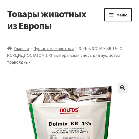
Товары животных
Перейти
Перейти
Меню
к
к
из Европы
навигации
содержимому
Главная
Главная
Пушистые животные
Dolfos DOLMIX KR 1% С
КОКЦИДИОСТАТОМ 1 КГ минеральная смесь для пушистых
Виды доставки
травоядных
Заказать доставку корма из Германии
Контакты
Корзина
Мой аккаунт
О компании