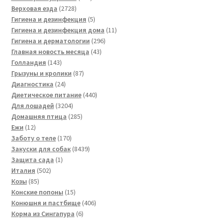
2728
товаров
Верховая езда
2728
товаров
5
Гигиена и дезинфекция
5
товаров
11
Гигиена и дезинфекция дома
11
296
товаров
Гигиена и дерматологии
296
43
товаров
Главная новость месяца
43
143
товара
Голландия
143
товара
87
Грызуны и кролики
87
24
товаров
Диагностика
24
товара
440
Диетическое питание
440
3204
товаров
Для лошадей
3204
товара
285
Домашняя птица
285
12
товаров
Ежи
12
товаров
170
Заботу о теле
170
товаров
8439
Закуски для собак
8439
1
товаров
Защита сада
1
502
товар
Италия
502
85
товара
Козы
85
товаров
15
Конские попоны
15
товаров
406
Конюшня и пастбище
406
6
товаров
Корма из Сингапура
6