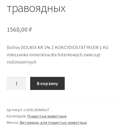
травоядных
1568,00
₽
Dolfos DOLMIX KR 1% Z KOKCYDIOSTATYKIEM 1 KG
mieszanka mineralna dla futerkowych zwierząt
roślinożernych
Количество
В корзину
товара
Dolfos
DOLMIX
KR
Артикул:
ccb0c2b6eba7
Категория:
Пушистые животные
1%
Метка:
Витамины для пушистых животных
С