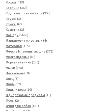
4391
товаров
Кошки
4391
товар
363
Кролики
363
товара
395
Крупный рогатый скот
395
3
товаров
Круузе
3
товара
69
Крысы
69
товаров
28
Кушетка
28
товаров
5663
Лошади
5663
товара
4
Маркировка животных
4
115
товара
Материал
115
товаров
372
Мелкие Млекопитающие
372
89
товара
Многовидовые
89
товаров
246
Морские свинки
246
145
товаров
Мыши
145
товаров
10
Насекомые
10
5
товаров
Овец
5
товаров
92
Овцы
92
товара
10
Овцы и козы
10
товаров
11
Одноразовые предметы
11
2
товаров
Ослы
2
товара
181
Очки для собак
181