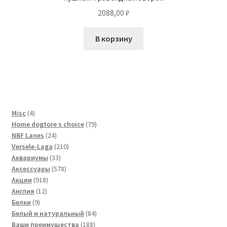
2088,00
₽
В корзину
4
Misc
4
товара
79
Home dogtore s choice
79
24
товаров
NBF Lanes
24
товара
210
Versele-Laga
210
33
товаров
Аквариумы
33
товара
578
Аксессуары
578
918
товаров
Акции
918
12
товаров
Англия
12
9
товаров
Белки
9
товаров
84
Белый и натуральный
84
188
товара
Ваши преимущества
188