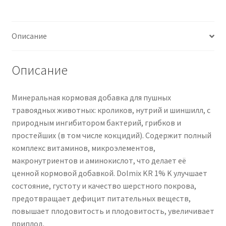
КОКЦИДИОСТАТОМ
1
КГ
Описание
минеральная
смесь
для
Описание
пушистых
травоядных
Минеральная кормовая добавка для пушных
травоядных животных: кроликов, нутрий и шиншилл, с
природным ингибитором бактерий, грибков и
простейших (в том числе кокцидий). Содержит полный
комплекс витаминов, микроэлементов,
макронутриентов и аминокислот, что делает её
ценной кормовой добавкой. Dolmix KR 1% K улучшает
состояние, густоту и качество шерстного покрова,
предотвращает дефицит питательных веществ,
повышает плодовитость и плодовитость, увеличивает
приплод.