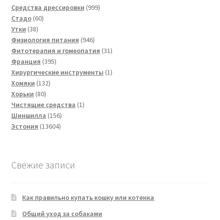
товара
999
Средства дрессировки
999
60
товаров
Стадо
60
38
товаров
Утки
38
товаров
946
Физиология питания
946
товаров
31
Фитотерапия и гомеопатия
31
395
товар
Франция
395
товаров
1
Хирургические инструменты
1
132
товар
Хомяки
132
80
товара
Хорьки
80
товаров
1
Чистящие средства
1
156
товар
Шиншилла
156
13604
товаров
Эстония
13604
товара
Свежие записи
Как правильно купать кошку или котенка
Общий уход за собаками