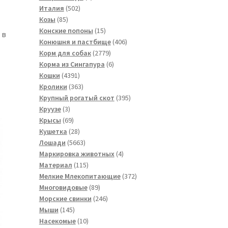
502
товар
Италия
502
85
товара
Козы
85
товаров
15
Конские попоны
15
 в
товаров
406
Конюшня и пастбище
406
2779
товаров
Корм для собак
2779
товаров
6
Корма из Сингапура
6
4391
товаров
Кошки
4391
товар
363
Кролики
363
товара
395
Крупный рогатый скот
395
3
товаров
Круузе
3
товара
69
Крысы
69
товаров
28
Кушетка
28
товаров
5663
Лошади
5663
товара
4
Маркировка животных
4
115
товара
Материал
115
товаров
372
Мелкие Млекопитающие
372
89
товара
Многовидовые
89
товаров
246
Морские свинки
246
145
товаров
Мыши
145
товаров
10
Насекомые
10