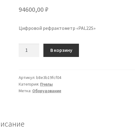
94600,00
₽
Цифровой рефрактометр «PAL22S»
Количество
В корзину
товара
'PAL22S’
digital
refractometer
Артикул:
b8e3b19fcf04
Категория:
Пчелы
Метка:
Оборудование
исание