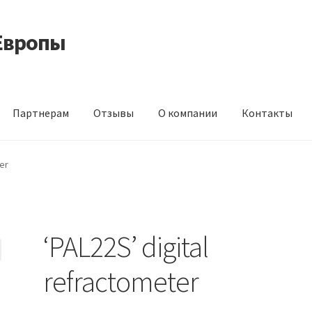
Европы
Партнерам
Отзывы
О компании
Контакты
 корма из Германии
Контакты
Корзина
Мой аккаунт
О компани
er
идки
‘PAL22S’ digital
refractometer