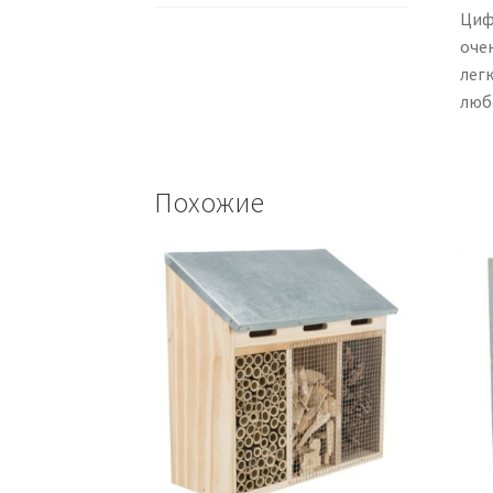
Циф
оче
лег
люб
Похожие