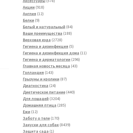
товара
578
Аксессуары
578
918
товаров
Акции
918
12
товаров
Англия
12
9
товаров
Белки
9
товаров
84
Белый и натуральный
84
188
товара
Ваши преимущества
188
2728
товаров
Верховая езда
2728
товаров
5
Гигиена и дезинфекция
5
товаров
11
Гигиена и дезинфекция дома
11
296
товаров
Гигиена и дерматологии
296
43
товаров
Главная новость месяца
43
143
товара
Голландия
143
товара
87
Грызуны и кролики
87
24
товаров
Диагностика
24
товара
440
Диетическое питание
440
3204
товаров
Для лошадей
3204
товара
285
Домашняя птица
285
12
товаров
Ежи
12
товаров
170
Заботу о теле
170
товаров
8439
Закуски для собак
8439
1
товаров
Защита сада
1