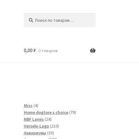
Искать:
Поиск
0,00
₽
0 товаров
и
4
Misc
4
товара
79
Home dogtore s choice
79
24
товаров
NBF Lanes
24
товара
210
Versele-Laga
210
33
товаров
Аквариумы
33