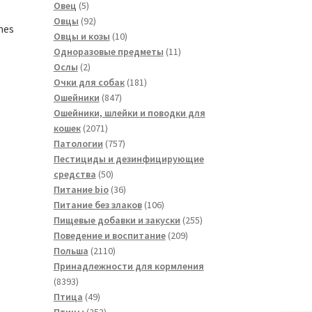
5
товаров
Овец
5
товаров
92
Овцы
92
mes
товара
10
Овцы и козы
10
товаров
11
Одноразовые предметы
11
2
товаров
Ослы
2
товара
181
Очки для собак
181
847
товар
Ошейники
847
товаров
Ошейники, шлейки и поводки для
2071
кошек
2071
товар
757
Патологии
757
товаров
Пестициды и дезинфицирующие
50
средства
50
товаров
36
Питание bio
36
товаров
106
Питание без злаков
106
товаров
255
Пищевые добавки и закуски
255
209
товаров
Поведение и воспитание
209
2110
товаров
Польша
2110
товаров
Принадлежности для кормления
8393
8393
товара
49
Птица
49
товаров
253
Птицы
253