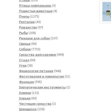
товара
3
Птицы-компаньоны
3
товара
4
Пушистые животные
4
1275
товара
Пчелы
1275
товаров
43
Рептилии
43
товара
97
Рождество
97
206
товаров
Рыбы
206
товаров
107
Рюкзаки для собак
107
60
товаров
Свиньи
60
товаров
7733
Собаки
7733
товара
999
Средства дрессировки
999
60
товаров
Стадо
60
38
товаров
Утки
38
товаров
946
Физиология питания
946
товаров
31
Фитотерапия и гомеопатия
31
395
товар
Франция
395
товаров
1
Хирургические инструменты
1
132
товар
Хомяки
132
80
товара
Хорьки
80
товаров
1
Чистящие средства
1
156
товар
Шиншилла
156