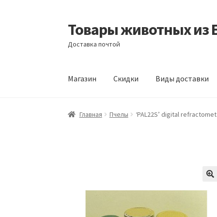
Товары животных из 
Перейти
Перейти
к
к
Доставка почтой
навигации
содержимому
Магазин
Скидки
Виды доставки
Главная
Виды доставки
Заказать доставку
Главная
Пчелы
‘PAL22S’ digital refractomet
Отзывы
Оформление заказа
Партнерам
Ск