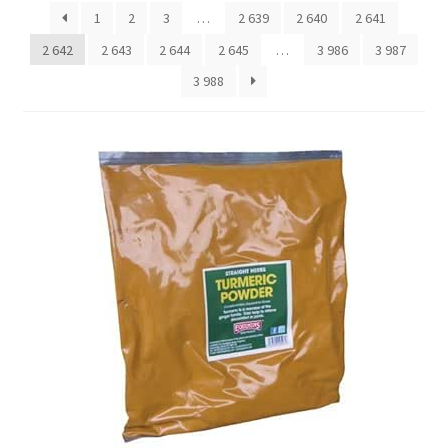
1
2
3
…
2 639
2 640
2 641
2 642
2 643
2 644
2 645
…
3 986
3 987
Отзывы
3 988
Оформление заказа
Партнерам
Скидки