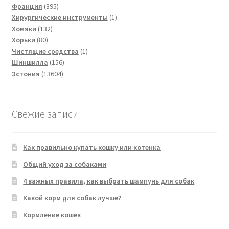
395
товар
Франция
395
товаров
1
Хирургические инструменты
1
132
товар
Хомяки
132
80
товара
Хорьки
80
товаров
1
Чистящие средства
1
156
товар
Шиншилла
156
13604
товаров
Эстония
13604
товара
Свежие записи
Как правильно купать кошку или котенка
Общий уход за собаками
4 важных правила, как выбрать шампунь для собак
Какой корм для собак лучше?
Кормление кошек