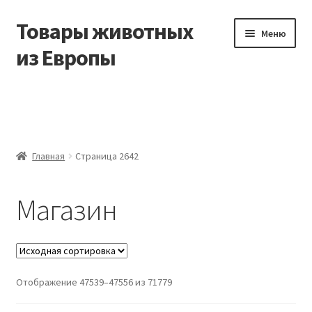
Товары животных
Перейти
Перейти
Меню
к
к
из Европы
навигации
содержимому
Главная
Виды доставки
Главная
Страница 2642
Заказать доставку корма из Германии
Магазин
Контакты
Корзина
Мой аккаунт
Отображение 47539–47556 из 71779
О компании