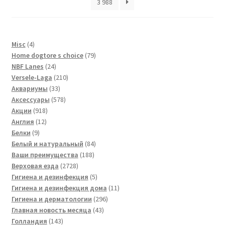
3 988
4
Misc
4
товара
79
Home dogtore s choice
79
24
товаров
NBF Lanes
24
товара
210
Versele-Laga
210
33
товаров
Аквариумы
33
товара
578
Аксессуары
578
918
товаров
Акции
918
12
товаров
Англия
12
9
товаров
Белки
9
товаров
84
Белый и натуральный
84
188
товара
Ваши преимущества
188
2728
товаров
Верховая езда
2728
товаров
5
Гигиена и дезинфекция
5
товаров
11
Гигиена и дезинфекция дома
11
296
товаров
Гигиена и дерматологии
296
43
товаров
Главная новость месяца
43
143
товара
Голландия
143