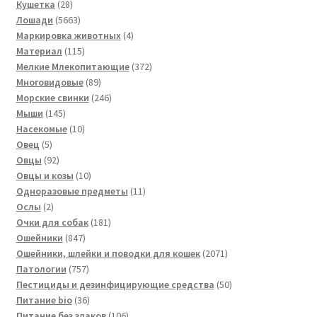
товаров
28
Кушетка
28
товаров
5663
Лошади
5663
товара
4
Маркировка животных
4
115
товара
Материал
115
товаров
372
Мелкие Млекопитающие
372
89
товара
Многовидовые
89
товаров
246
Морские свинки
246
145
товаров
Мыши
145
товаров
10
Насекомые
10
5
товаров
Овец
5
товаров
92
Овцы
92
товара
10
Овцы и козы
10
товаров
11
Одноразовые предметы
11
2
товаров
Ослы
2
товара
181
Очки для собак
181
847
товар
Ошейники
847
товаров
2071
Ошейники, шлейки и поводки для кошек
2071
757
товар
Патологии
757
товаров
50
Пестициды и дезинфицирующие средства
50
36
товаров
Питание bio
36
товаров
106
Питание без злаков
106