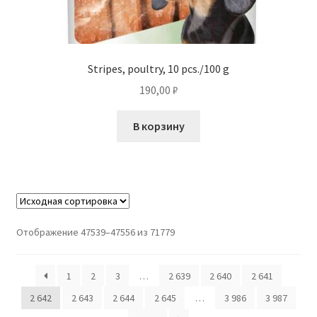
Stripes, poultry, 10 pcs./100 g
190,00
₽
В корзину
Отображение 47539–47556 из 71779
1
2
3
…
2 639
2 640
2 641
2 642
2 643
2 644
2 645
…
3 986
3 987