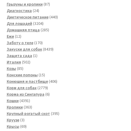
товара
87
Грызуны и кролики
87
24
товаров
Диагностика
24
товара
440
Диетическое питание
440
3204
товаров
Для лошадей
3204
товара
285
Домашняя птица
285
12
товаров
Ежи
12
товаров
170
Заботу о теле
170
товаров
8439
Закуски для собак
8439
1
товаров
Защита сада
1
502
товар
Италия
502
85
товара
Козы
85
товаров
15
Конские попоны
15
товаров
406
Конюшня и пастбище
406
2779
товаров
Корм для собак
2779
товаров
6
Корма из Сингапура
6
4391
товаров
Кошки
4391
товар
363
Кролики
363
товара
395
Крупный рогатый скот
395
3
товаров
Круузе
3
товара
69
Крысы
69