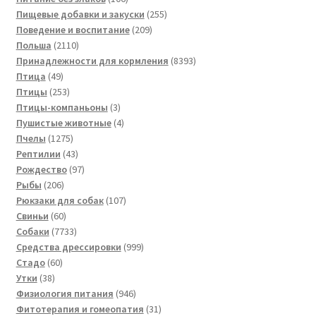
товаров
255
Пищевые добавки и закуски
255
209
товаров
Поведение и воспитание
209
2110
товаров
Польша
2110
товаров
8393
Принадлежности для кормления
8393
49
товара
Птица
49
товаров
253
Птицы
253
товара
3
Птицы-компаньоны
3
товара
4
Пушистые животные
4
1275
товара
Пчелы
1275
товаров
43
Рептилии
43
товара
97
Рождество
97
206
товаров
Рыбы
206
товаров
107
Рюкзаки для собак
107
60
товаров
Свиньи
60
товаров
7733
Собаки
7733
товара
999
Средства дрессировки
999
60
товаров
Стадо
60
38
товаров
Утки
38
товаров
946
Физиология питания
946
товаров
31
Фитотерапия и гомеопатия
31