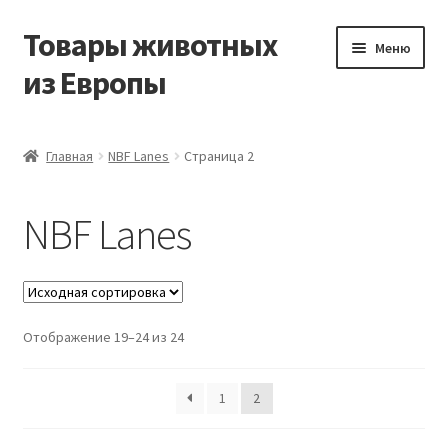
Товары животных
Перейти
Перейти
Меню
к
к
из Европы
навигации
содержимому
Главная
Главная
NBF Lanes
Страница 2
Виды доставки
NBF Lanes
Заказать доставку корма из Германии
Контакты
Отображение 19–24 из 24
Корзина
Мой аккаунт
1
2
О компании