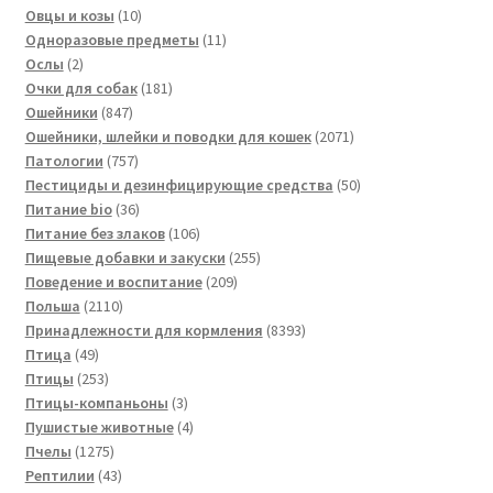
товара
10
Овцы и козы
10
товаров
11
Одноразовые предметы
11
2
товаров
Ослы
2
товара
181
Очки для собак
181
847
товар
Ошейники
847
товаров
2071
Ошейники, шлейки и поводки для кошек
2071
757
товар
Патологии
757
товаров
50
Пестициды и дезинфицирующие средства
50
36
товаров
Питание bio
36
товаров
106
Питание без злаков
106
товаров
255
Пищевые добавки и закуски
255
209
товаров
Поведение и воспитание
209
2110
товаров
Польша
2110
товаров
8393
Принадлежности для кормления
8393
49
товара
Птица
49
товаров
253
Птицы
253
товара
3
Птицы-компаньоны
3
товара
4
Пушистые животные
4
1275
товара
Пчелы
1275
товаров
43
Рептилии
43