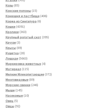
Италия
502
85
товара
Козы
85
товаров
15
Конские попоны
15
товаров
406
Конюшня и пастбище
406
6
товаров
Корма из Сингапура
6
4391
товаров
Кошки
4391
товар
363
Кролики
363
товара
395
Крупный рогатый скот
395
3
товаров
Круузе
3
товара
69
Крысы
69
товаров
28
Кушетка
28
товаров
5663
Лошади
5663
товара
4
Маркировка животных
4
115
товара
Материал
115
товаров
372
Мелкие Млекопитающие
372
89
товара
Многовидовые
89
товаров
246
Морские свинки
246
145
товаров
Мыши
145
товаров
10
Насекомые
10
5
товаров
Овец
5
товаров
92
Овцы
92