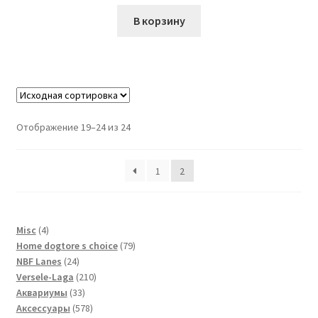
В корзину
Отображение 19–24 из 24
1
2
4
Misc
4
товара
79
Home dogtore s choice
79
24
товаров
NBF Lanes
24
товара
210
Versele-Laga
210
33
товаров
Аквариумы
33
товара
578
Аксессуары
578