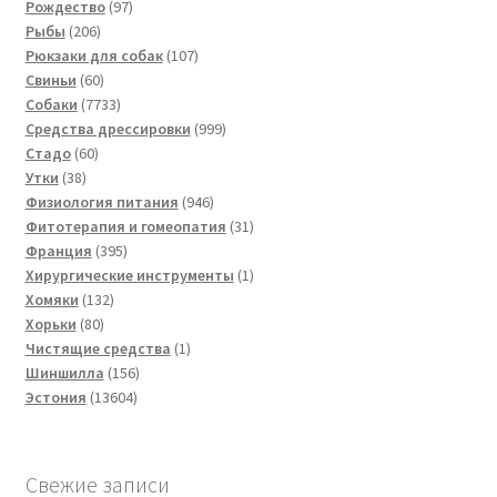
товара
97
Рождество
97
206
товаров
Рыбы
206
товаров
107
Рюкзаки для собак
107
60
товаров
Свиньи
60
товаров
7733
Собаки
7733
товара
999
Средства дрессировки
999
60
товаров
Стадо
60
38
товаров
Утки
38
товаров
946
Физиология питания
946
товаров
31
Фитотерапия и гомеопатия
31
395
товар
Франция
395
товаров
1
Хирургические инструменты
1
132
товар
Хомяки
132
80
товара
Хорьки
80
товаров
1
Чистящие средства
1
156
товар
Шиншилла
156
13604
товаров
Эстония
13604
товара
Свежие записи