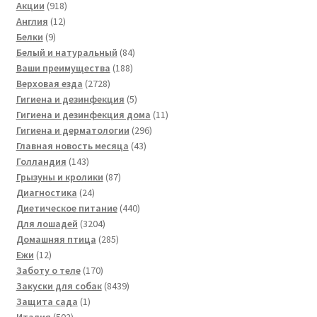
918
товаров
Акции
918
12
товаров
Англия
12
9
товаров
Белки
9
товаров
84
Белый и натуральный
84
188
товара
Ваши преимущества
188
2728
товаров
Верховая езда
2728
товаров
5
Гигиена и дезинфекция
5
товаров
11
Гигиена и дезинфекция дома
11
296
товаров
Гигиена и дерматологии
296
43
товаров
Главная новость месяца
43
143
товара
Голландия
143
товара
87
Грызуны и кролики
87
24
товаров
Диагностика
24
товара
440
Диетическое питание
440
3204
товаров
Для лошадей
3204
товара
285
Домашняя птица
285
12
товаров
Ежи
12
товаров
170
Заботу о теле
170
товаров
8439
Закуски для собак
8439
1
товаров
Защита сада
1
502
товар