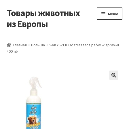
Товары животных
Перейти
Перейти
Меню
к
к
из Европы
навигации
содержимому
Главная
Главная
Польша
‘»AKYSZEK Odstraszacz psów w spray»u
400ml»‘
Виды доставки
Заказать доставку корма из Германии
Контакты
Корзина
Мой аккаунт
О компании