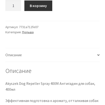
Количество
В корзину
товара
'"AKYSZEK
Odstraszacz
psów
Артикул:
7731a712fe07
Категория:
Польша
w
spray''u
400ml"'
Описание
Описание
Akyszek Dog Repeller Spray 400M Антигадин для собак,
400мл
Эффективная подготовка к аромату, отталкивая собак