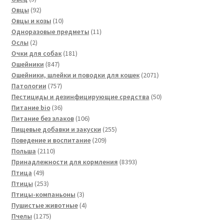
товаров
92
Овцы
92
товара
10
Овцы и козы
10
товаров
11
Одноразовые предметы
11
2
товаров
Ослы
2
товара
181
Очки для собак
181
847
товар
Ошейники
847
товаров
2071
Ошейники, шлейки и поводки для кошек
2071
757
товар
Патологии
757
товаров
50
Пестициды и дезинфицирующие средства
50
36
товаров
Питание bio
36
товаров
106
Питание без злаков
106
товаров
255
Пищевые добавки и закуски
255
209
товаров
Поведение и воспитание
209
2110
товаров
Польша
2110
товаров
8393
Принадлежности для кормления
8393
49
товара
Птица
49
товаров
253
Птицы
253
товара
3
Птицы-компаньоны
3
товара
4
Пушистые животные
4
1275
товара
Пчелы
1275