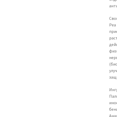
ант
Сво
Pea
при
рас
дей
физ
нер
(би
улу
защ
Инг
Пал
ино
бен
Ана