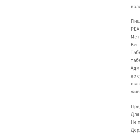
вол
Пищ
PEA
Мет
Вес 
Табл
таб
Адм
до 
вкл
жив
Пре
Для
Не 
Дер