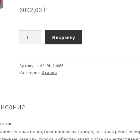
6092,00
₽
Количество
В корзину
товара
ALEVICA
40
COMPRESSE
Артикул:
cd2a9fc2a865
Категория:
Италия
MASTICABILI
исание
сание
олнительная пища, основанная на городе, которая реинтегри
огенные резервы гороха и обеспечивает организм естественн