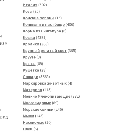
502
товар
Италия
502
85
товара
Козы
85
товаров
15
Конские попоны
15
товаров
406
Конюшня и пастбище
406
6
товаров
Корма из Сингапура
6
и
4391
товаров
Кошки
4391
низм
товар
363
Кролики
363
товара
395
Крупный рогатый скот
395
3
товаров
Круузе
3
товара
69
Крысы
69
товаров
28
Кушетка
28
товаров
5663
Лошади
5663
товара
4
Маркировка животных
4
115
товара
Материал
115
товаров
372
Мелкие Млекопитающие
372
89
товара
Многовидовые
89
ы
товаров
246
Морские свинки
246
145
товаров
Мыши
145
ерид
товаров
10
Насекомые
10
5
товаров
Овец
5