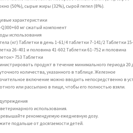
окно (50%), сырые жиры (32%), сырой пепел (8%).
евые характеристики
-Q300+60 мг сжатый компонент
оды использования
тела (кг) Таблетки в день 1-61/4 таблетки 7-141/2 Таблетки 15
етка 26-401 и половина 41-602 Таблетки 61-752 и половина
леток> 753 Таблетки
инистрировать продукт в течение минимального периода 20 
суточного количества, указанного в таблице. Железное
ючительное включение можно вводить непосредственно в ус
отного или рассыпано в пище, чтобы его полностью взяли.
дупреждения
 ветеринарного использования.
превышайте рекомендуемую ежедневную дозу.
жите подальше от досягаемости детей.