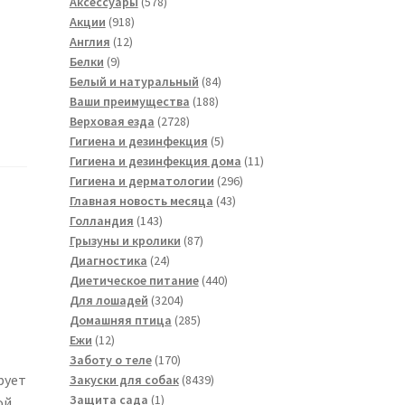
товара
578
Аксессуары
578
918
товаров
Акции
918
12
товаров
Англия
12
9
товаров
Белки
9
товаров
84
Белый и натуральный
84
188
товара
Ваши преимущества
188
2728
товаров
Верховая езда
2728
товаров
5
Гигиена и дезинфекция
5
товаров
11
Гигиена и дезинфекция дома
11
296
товаров
Гигиена и дерматологии
296
43
товаров
Главная новость месяца
43
143
товара
Голландия
143
товара
87
Грызуны и кролики
87
24
товаров
Диагностика
24
товара
440
Диетическое питание
440
3204
товаров
Для лошадей
3204
товара
285
Домашняя птица
285
12
товаров
Ежи
12
товаров
170
Заботу о теле
170
товаров
8439
рует
Закуски для собак
8439
1
товаров
Защита сада
1
ой