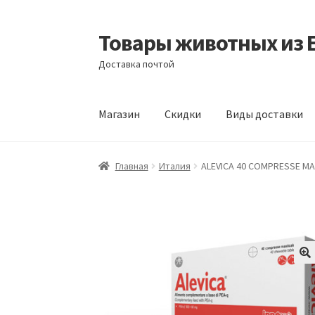
Товары животных из 
Перейти
Перейти
к
к
Доставка почтой
навигации
содержимому
Магазин
Скидки
Виды доставки
Главная
Виды доставки
Заказать доставку
Главная
Италия
ALEVICA 40 COMPRESSE MAS
Отзывы
Оформление заказа
Партнерам
Ск