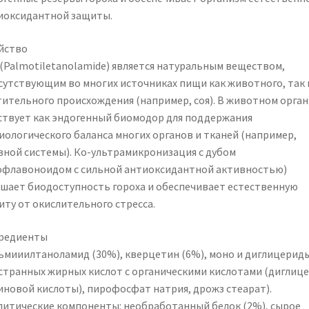
иоксидантной защиты.
йство
 (Palmotiletanolamide) является натуральным веществом,
сутствующим во многих источниках пищи как животного, так 
тительного происхождения (например, соя). В животном орга
ствует как эндогенный биомодор для поддержания
иологического баланса многих органов и тканей (например,
вной системы). Ко-ультрамикронизация с дубом
офлавоноидом с сильной антиоксидантной активностью)
чшает биодоступность гороха и обеспечивает естественную
иту от окислительного стресса.
редиенты
ьмииилтаноламид (30%), кверцетин (6%), моно и диглицерид
странных жирных кислот с органическими кислотами (диглиц
иновой кислоты), пирофосфат натрия, дрожз стеарат).
литические компоненты: необработанный белок (2%), сырое