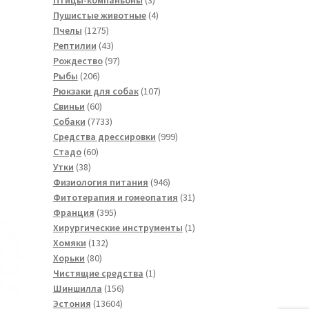
товара
4
Пушистые животные
4
1275
товара
Пчелы
1275
товаров
43
Рептилии
43
товара
97
Рождество
97
206
товаров
Рыбы
206
товаров
107
Рюкзаки для собак
107
60
товаров
Свиньи
60
товаров
7733
Собаки
7733
товара
999
Средства дрессировки
999
60
товаров
Стадо
60
38
товаров
Утки
38
товаров
946
Физиология питания
946
товаров
31
Фитотерапия и гомеопатия
31
395
товар
Франция
395
товаров
1
Хирургические инструменты
1
132
товар
Хомяки
132
80
товара
Хорьки
80
товаров
1
Чистящие средства
1
156
товар
Шиншилла
156
13604
товаров
Эстония
13604