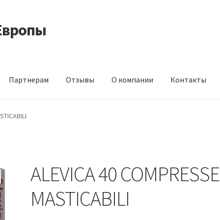
Европы
Партнерам
Отзывы
О компании
Контакты
 корма из Германии
Контакты
Корзина
Мой аккаунт
О компани
TICABILI
идки
ALEVICA 40 COMPRESSE
MASTICABILI