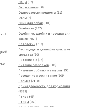
товаров
92
Овцы
92
товара
10
Овцы и козы
10
товаров
11
Одноразовые предметы
11
2
товаров
Ослы
2
товара
181
Очки для собак
181
847
товар
Ошейники
847
товаров
Ошейники, шлейки и поводки для
-251
2071
кошек
2071
товар
757
Патологии
757
товаров
Пестициды и дезинфицирующие
дней
50
средства
50
товаров
36
Питание bio
36
тье
товаров
106
Питание без злаков
106
товаров
255
Пищевые добавки и закуски
255
209
товаров
Поведение и воспитание
209
2110
товаров
Польша
2110
товаров
Принадлежности для кормления
8393
8393
товара
49
Птица
49
товаров
253
Птицы
253
товара
3
Птицы-компаньоны
3