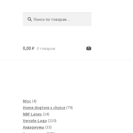
Искать:
Поиск
0,00
₽
0 товаров
и
4
Misc
4
товара
79
Home dogtore s choice
79
24
товаров
NBF Lanes
24
товара
210
Versele-Laga
210
33
товаров
Аквариумы
33