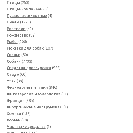
товаров
253
Птицы
253
товара
3
Птицы-компаньоны
3
товара
4
Пушистые животные
4
1275
товара
Пчелы
1275
товаров
43
Рептилии
43
товара
97
Рождество
97
206
товаров
Рыбы
206
товаров
107
Рюкзаки для собак
107
60
товаров
Свиньи
60
товаров
7733
Собаки
7733
товара
999
Средства дрессировки
999
60
товаров
Стадо
60
38
товаров
Утки
38
товаров
946
Физиология питания
946
товаров
31
Фитотерапия и гомеопатия
31
395
товар
Франция
395
товаров
1
Хирургические инструменты
1
132
товар
Хомяки
132
80
товара
Хорьки
80
товаров
1
Чистящие средства
1
156
товар
Шиншилла
156