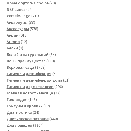
товара
79
Home dogtore s choice
79
24
товаров
NBF Lanes
24
товара
210
Versele-Laga
210
33
товаров
Аквариумы
33
товара
578
Аксессуары
578
918
товаров
Акции
918
12
товаров
Англия
12
9
товаров
Белки
9
товаров
84
Белый и натуральный
84
188
товара
Ваши преимущества
188
2728
товаров
Верховая езда
2728
товаров
5
Гигиена и дезинфекция
5
товаров
11
Гигиена и дезинфекция дома
11
296
товаров
Гигиена и дерматологии
296
43
товаров
Главная новость месяца
43
143
товара
Голландия
143
товара
87
Грызуны и кролики
87
24
товаров
Диагностика
24
товара
440
Диетическое питание
440
3204
товаров
Для лошадей
3204