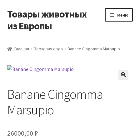
Товары животных
Перейти
Перейти
Меню
к
к
из Европы
навигации
содержимому
Главная
Главная
Верховая езда
Banane Cingomma Marsupio
Виды доставки
Заказать доставку корма из Германии
Banane Cingomma
Контакты
Marsupio
Корзина
Мой аккаунт
26000,00
₽
О компании