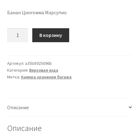
Банан Цингомма Марсупио
Отзывы
Количество
Оформление заказа
В корзину
товара
Banane
Партнерам
Cingomma
Marsupio
Артикул:
a35b8925696b
Скидки
Категория:
Верховая езда
Метка:
Камера хранения багажа
Описание
Описание