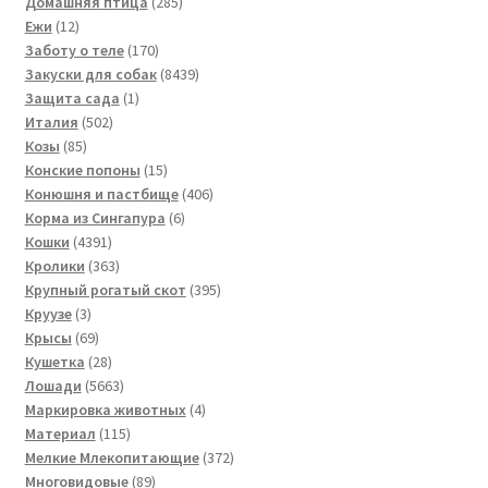
товара
285
Домашняя птица
285
12
товаров
Ежи
12
товаров
170
Заботу о теле
170
товаров
8439
Закуски для собак
8439
1
товаров
Защита сада
1
502
товар
Италия
502
85
товара
Козы
85
товаров
15
Конские попоны
15
товаров
406
Конюшня и пастбище
406
6
товаров
Корма из Сингапура
6
4391
товаров
Кошки
4391
товар
363
Кролики
363
товара
395
Крупный рогатый скот
395
3
товаров
Круузе
3
товара
69
Крысы
69
товаров
28
Кушетка
28
товаров
5663
Лошади
5663
товара
4
Маркировка животных
4
115
товара
Материал
115
товаров
372
Мелкие Млекопитающие
372
89
товара
Многовидовые
89