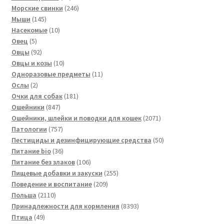
товаров
246
Морские свинки
246
145
товаров
Мыши
145
товаров
10
Насекомые
10
5
товаров
Овец
5
товаров
92
Овцы
92
товара
10
Овцы и козы
10
товаров
11
Одноразовые предметы
11
2
товаров
Ослы
2
товара
181
Очки для собак
181
847
товар
Ошейники
847
товаров
2071
Ошейники, шлейки и поводки для кошек
2071
757
товар
Патологии
757
товаров
50
Пестициды и дезинфицирующие средства
50
36
товаров
Питание bio
36
товаров
106
Питание без злаков
106
товаров
255
Пищевые добавки и закуски
255
209
товаров
Поведение и воспитание
209
2110
товаров
Польша
2110
товаров
8393
Принадлежности для кормления
8393
49
товара
Птица
49