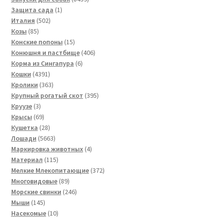
1
товаров
Защита сада
1
502
товар
Италия
502
85
товара
Козы
85
товаров
15
Конские попоны
15
товаров
406
Конюшня и пастбище
406
6
товаров
Корма из Сингапура
6
4391
товаров
Кошки
4391
товар
363
Кролики
363
товара
395
Крупный рогатый скот
395
3
товаров
Круузе
3
товара
69
Крысы
69
товаров
28
Кушетка
28
товаров
5663
Лошади
5663
товара
4
Маркировка животных
4
115
товара
Материал
115
товаров
372
Мелкие Млекопитающие
372
89
товара
Многовидовые
89
товаров
246
Морские свинки
246
145
товаров
Мыши
145
товаров
10
Насекомые
10