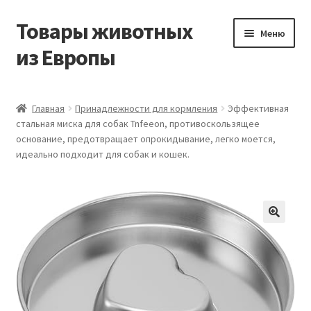
Товары животных
Перейти
Перейти
Меню
к
к
из Европы
навигации
содержимому
Главная
Главная
Принадлежности для кормления
Эффективная
стальная миска для собак Tnfeeon, противоскользящее
Виды доставки
основание, предотвращает опрокидывание, легко моется,
идеально подходит для собак и кошек.
Заказать доставку корма из Германии
Контакты
Корзина
Мой аккаунт
О компании