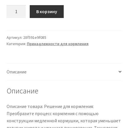
Количество
В корзину
товара
Эффективная
стальная
миска
Артикул:
28f591e9f085
Категория:
Принадлежности для кормления
для
собак
Tnfeeon,
противоскользящее
Описание
основание,
предотвращает
опрокидывание,
Описание
легко
моется,
Описание товара: Решение для кормления:
идеально
Преобразите процесс кормления с помощью
подходит
конструкции медленной кормушки, которая уменьшает
для
вздутие живота и улучшает пищеварение. Технология