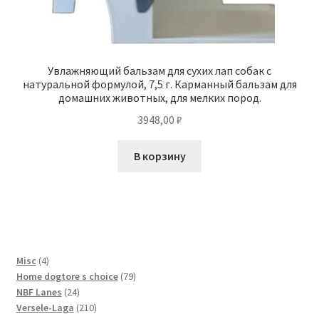
Увлажняющий бальзам для сухих лап собак с
натуральной формулой, 7,5 г. Карманный бальзам для
домашних животных, для мелких пород.
3948,00
₽
В корзину
4
Misc
4
товара
79
Home dogtore s choice
79
24
товаров
NBF Lanes
24
товара
210
Versele-Laga
210