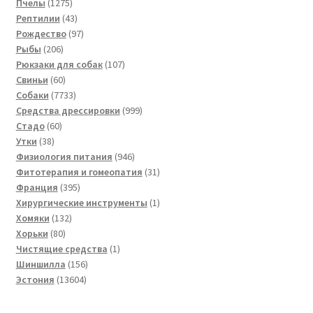
1275
товара
Пчелы
1275
товаров
43
Рептилии
43
товара
97
Рождество
97
206
товаров
Рыбы
206
товаров
107
Рюкзаки для собак
107
60
товаров
Свиньи
60
товаров
7733
Собаки
7733
товара
999
Средства дрессировки
999
60
товаров
Стадо
60
38
товаров
Утки
38
товаров
946
Физиология питания
946
товаров
31
Фитотерапия и гомеопатия
31
395
товар
Франция
395
товаров
1
Хирургические инструменты
1
132
товар
Хомяки
132
80
товара
Хорьки
80
товаров
1
Чистящие средства
1
156
товар
Шиншилла
156
13604
товаров
Эстония
13604
товара