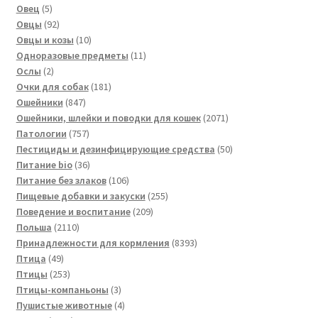
5
товаров
Овец
5
товаров
92
Овцы
92
товара
10
Овцы и козы
10
товаров
11
Одноразовые предметы
11
2
товаров
Ослы
2
товара
181
Очки для собак
181
847
товар
Ошейники
847
товаров
2071
Ошейники, шлейки и поводки для кошек
2071
757
товар
Патологии
757
товаров
50
Пестициды и дезинфицирующие средства
50
36
товаров
Питание bio
36
товаров
106
Питание без злаков
106
товаров
255
Пищевые добавки и закуски
255
209
товаров
Поведение и воспитание
209
2110
товаров
Польша
2110
товаров
8393
Принадлежности для кормления
8393
49
товара
Птица
49
товаров
253
Птицы
253
товара
3
Птицы-компаньоны
3
товара
4
Пушистые животные
4