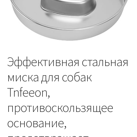
Отзывы
Оформление заказа
Партнерам
Эффективная стальная
Скидки
миска для собак
Tnfeeon,
противоскользящее
основание,