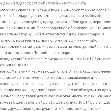
ходящий подарок для любителей животных? Эта
сонализированная миска для воды с рисунком — продуманный 
ктичный подарок для нового владельца вашего любимого
омца на день рождения, праздник или любое другое мероприя
занное с животными. Послепродажное обслуживание: Эта миск
 животных с кормушкой поставляется с двумя аксессуарами.
алуйста, проверьте их при получении. Если каких-либо
ссуаров не хватает, свяжитесь с нами по электронной почте, 
лем их повторно. › Подробнее о товаре
зводитель: EtherSpher. Размеры изделия: 19 x 14 x 12,5 см; вес:
ASIN: B0FXGDBXMK
ериал: Меламин + нержавеющая сталь. Эта миска для кормлени
ашних животных имеет противоопрокидывающее дно и
иконовую противоскользящую полоску, чтобы предотвратит
ливание корма, когда животные слишком возбуждены во врем
 Размеры подставки для миски: Высокая миска: 19 x 12,5 см; Ми
ержавеющей стали: 3,94 x 5,51 x 2,09 дюйма / 10 x 14 x 5,3 см. Ди
елия: Двухслойная конструкция этой подставки для миски