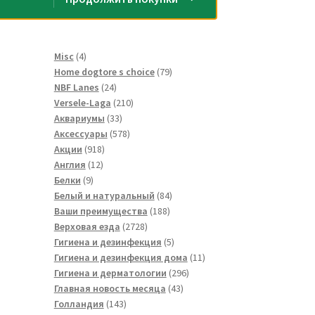
4
Misc
4
товара
79
Home dogtore s choice
79
24
товаров
NBF Lanes
24
товара
210
Versele-Laga
210
33
товаров
Аквариумы
33
товара
578
Аксессуары
578
918
товаров
Акции
918
12
товаров
Англия
12
9
товаров
Белки
9
товаров
84
Белый и натуральный
84
188
товара
Ваши преимущества
188
2728
товаров
Верховая езда
2728
товаров
5
Гигиена и дезинфекция
5
товаров
11
Гигиена и дезинфекция дома
11
296
товаров
Гигиена и дерматологии
296
43
товаров
Главная новость месяца
43
143
товара
Голландия
143