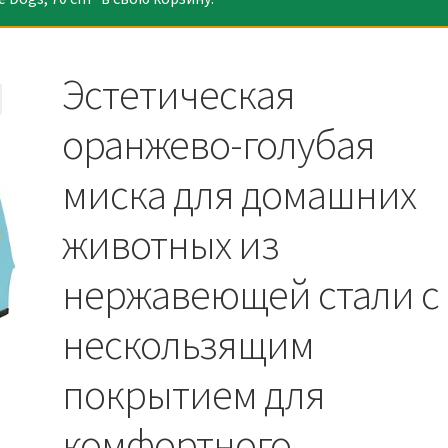
Эстетическая
оранжево-голубая
миска для домашних
животных из
нержавеющей стали с
нескользящим
покрытием для
комфортного