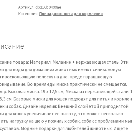
голубая
Артикул:
db216b0400ae
Категория:
Принадлежности для кормления
миска
для
домашних
животных
из
исание
нержавеющей
стали
сание товара: Материал: Меламин + нержавеющая сталь. Эти
с
ки для воды для домашних животных имеют силиконовую
нескользящим
тивоскользящую полоску на дне, предотвращающую
покрытием
окидывание. Во время еды миска практически не смещается.
для
ер: Высокая миска: 19 x 12,5 см; Миска из нержавеющей стали: 1
комфортного
 5,3 см. Базовые миски для кошек подходят для питья и кормле
кормления
ек и собак. Дизайн изделия: Внешний слой этой приподнятой
любимых
ки для кошек увеличивает ее высоту, что может несколько
питомцев.
зить нагрузку на шею у пожилых собак, собак с проблемами м
 суставов. Модные подарки для любителей животных: Ищете