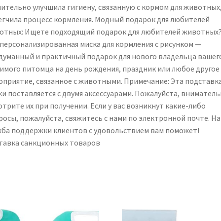
чительно улучшила гигиену, связанную с кормом для животных,
егчила процесс кормления. Модный подарок для любителей
отных: Ищете подходящий подарок для любителей животных
 персонализированная миска для кормления с рисунком —
думанный и практичный подарок для нового владельца вашег
имого питомца на день рождения, праздник или любое другое
оприятие, связанное с животными. Примечание: Эта подставка
ки поставляется с двумя аксессуарами. Пожалуйста, внимател
трите их при получении. Если у вас возникнут какие-либо
росы, пожалуйста, свяжитесь с нами по электронной почте. Н
жба поддержки клиентов с удовольствием вам поможет!
тавка санкционных товаров