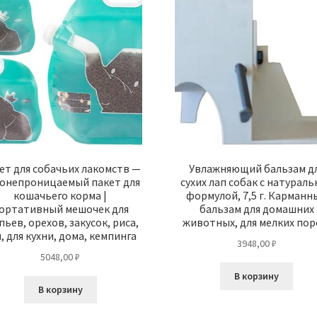
ет для собачьих лакомств —
Увлажняющий бальзам д
онепроницаемый пакет для
сухих лап собак с натурал
кошачьего корма |
формулой, 7,5 г. Карманн
ортативный мешочек для
бальзам для домашних
пьев, орехов, закусок, риса,
животных, для мелких пор
, для кухни, дома, кемпинга
3948,00
₽
5048,00
₽
В корзину
В корзину