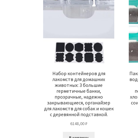
Набор контейнеров для
Пак
лакомств для домашних
вод
животных: 3 большие
герметичные банки,
п
прозрачные, надежно
хло
закрывающиеся, органайзер
сои
для лакомств для собак и кошек
с деревянной подставкой.
6148,00
₽
В корзину