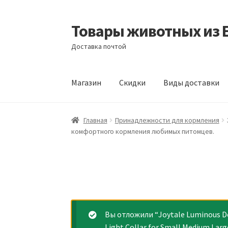
Товары животных из 
Перейти
Перейти
к
к
Доставка почтой
навигации
содержимому
Магазин
Скидки
Виды доставки
Главная
Виды доставки
Заказать доставку
Главная
Принадлежности для кормления
комфортного кормления любимых питомцев.
Отзывы
Оформление заказа
Партнерам
Ск
Вы отложили “Joytale Luminous Dog
Light Collar for Small Medium Lar