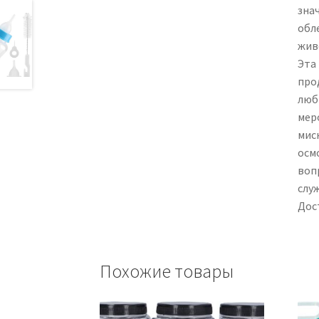
зна
обл
жив
Эта
про
люб
мер
мис
осмо
воп
слу
Дос
Похожие товары