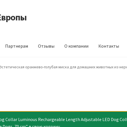
Европы
Партнерам
Отзывы
О компании
Контакты
 корма из Германии
Контакты
Корзина
Мой аккаунт
О компани
Эстетическая оранжево-голубая миска для домашних животных из не
идки
 Collar Luminous Rechargeable Length Adjustable LED Dog Colla
ge Dogs, 70 cm” в свою корзину.