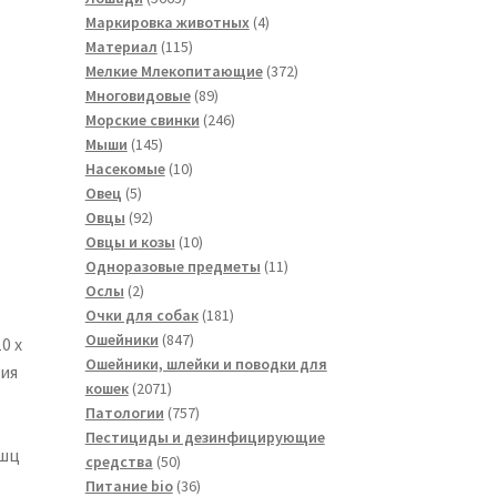
товара
4
Маркировка животных
4
115
товара
Материал
115
товаров
372
Мелкие Млекопитающие
372
89
товара
Многовидовые
89
товаров
246
Морские свинки
246
145
товаров
Мыши
145
товаров
10
Насекомые
10
5
товаров
Овец
5
товаров
92
Овцы
92
товара
10
Овцы и козы
10
товаров
11
Одноразовые предметы
11
2
товаров
Ослы
2
товара
181
Очки для собак
181
847
товар
Ошейники
847
0 x
товаров
Ошейники, шлейки и поводки для
ния
2071
кошек
2071
товар
757
Патологии
757
товаров
Пестициды и дезинфицирующие
ышц
50
средства
50
товаров
36
Питание bio
36