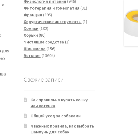
товаров
946
Физиология питания
946
 и
товаров
31
Фитотерапия и гомеопатия
31
395
товар
Франция
395
?
товаров
1
Хирургические инструменты
1
132
товар
Хомяки
132
80
товара
о
Хорьки
80
товаров
1
Чистящие средства
1
156
товар
Шиншилла
156
 для
13604
товаров
Эстония
13604
ьно
товара
аша
Свежие записи
Как правильно купать кошку
или котенка
Общий уход за собаками
4 важных правила, как выбрать
шампунь для собак