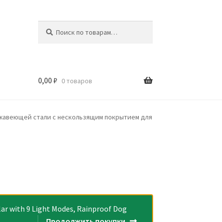
Искать:
Поиск
0,00
₽
0 товаров
и
ржавеющей стали с нескользящим покрытием для
r with 9 Light Modes, Rainproof Dog
Продолжить покупки