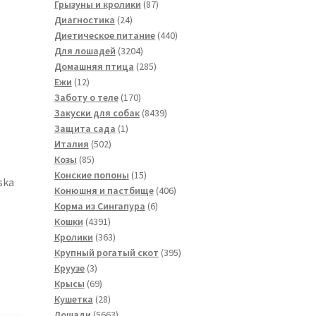
товара
87
Грызуны и кролики
87
24
товаров
Диагностика
24
товара
440
Диетическое питание
440
3204
товаров
Для лошадей
3204
товара
285
Домашняя птица
285
12
товаров
Ежи
12
товаров
170
Заботу о теле
170
товаров
8439
Закуски для собак
8439
1
товаров
Защита сада
1
502
товар
Италия
502
85
товара
Козы
85
товаров
15
Конские попоны
15
ska
товаров
406
Конюшня и пастбище
406
6
товаров
Корма из Сингапура
6
4391
товаров
Кошки
4391
товар
363
Кролики
363
товара
395
Крупный рогатый скот
395
3
товаров
Круузе
3
товара
69
Крысы
69
товаров
28
Кушетка
28
товаров
5663
Лошади
5663