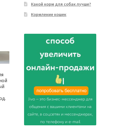
Какой корм для собак лучше?
Кормление кошек
ля
ьной
ый
од.