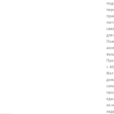
под
пер
пра
пит
свя
для
Пож
аксе
выш
Прои
г. 
Мат
дом
сил
про
еды.
из н
изд