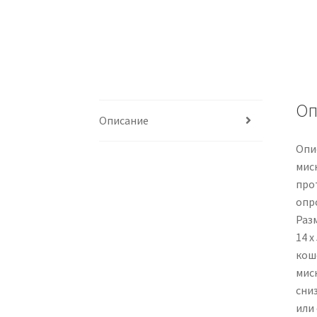
Оп
Описание
Опи
мис
про
опр
Разм
14 x
кош
мис
сни
или