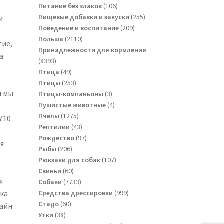
товаров
106
Питание без злаков
106
товаров
255
Пищевые добавки и закуски
255
и
209
товаров
Поведение и воспитание
209
2110
товаров
Польша
2110
тие,
товаров
Принадлежности для кормления
а
8393
8393
товара
49
Птица
49
товаров
253
Птицы
253
и мы
товара
3
Птицы-компаньоны
3
товара
4
Пушистые животные
4
1275
товара
Пчелы
1275
 710
товаров
43
Рептилии
43
товара
97
Рождество
97
я
206
товаров
Рыбы
206
товаров
107
Рюкзаки для собак
107
ь
60
товаров
Свиньи
60
я
товаров
7733
Собаки
7733
товара
999
Средства дрессировки
999
ска
60
товаров
Стадо
60
зайн
38
товаров
Утки
38