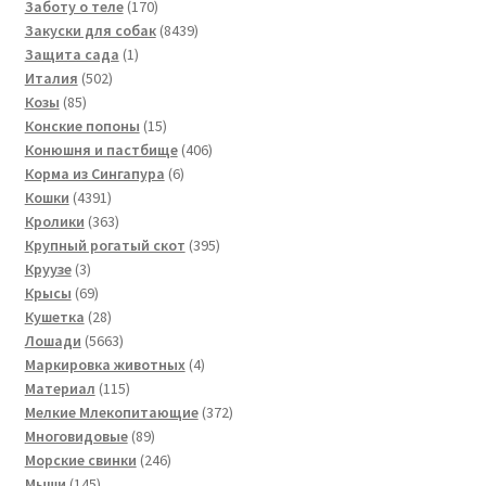
товаров
170
Заботу о теле
170
товаров
8439
Закуски для собак
8439
1
товаров
Защита сада
1
502
товар
Италия
502
85
товара
Козы
85
товаров
15
Конские попоны
15
товаров
406
Конюшня и пастбище
406
6
товаров
Корма из Сингапура
6
4391
товаров
Кошки
4391
товар
363
Кролики
363
товара
395
Крупный рогатый скот
395
3
товаров
Круузе
3
товара
69
Крысы
69
товаров
28
Кушетка
28
товаров
5663
Лошади
5663
товара
4
Маркировка животных
4
115
товара
Материал
115
товаров
372
Мелкие Млекопитающие
372
89
товара
Многовидовые
89
товаров
246
Морские свинки
246
145
товаров
Мыши
145