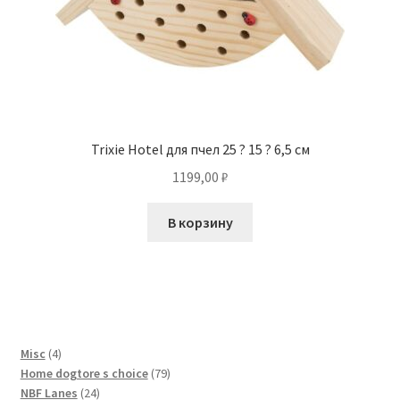
Trixie Hotel для пчел 25 ? 15 ? 6,5 см
1199,00
₽
В корзину
4
Misc
4
товара
79
Home dogtore s choice
79
24
товаров
NBF Lanes
24