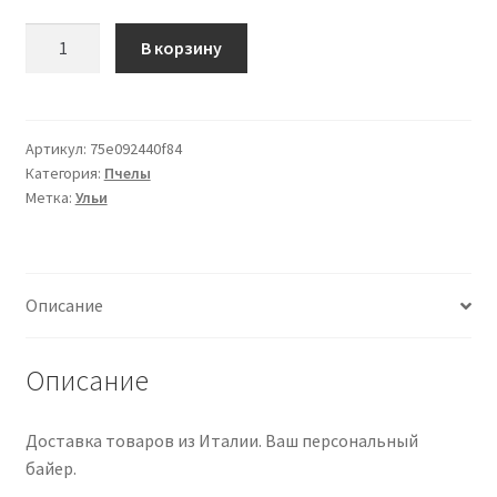
Количество
В корзину
товара
Honeycomb
cover
for
Артикул:
75e092440f84
Категория:
Пчелы
8
Метка:
Ульи
frames
hive
Описание
Описание
Доставка товаров из Италии. Ваш персональный
байер.