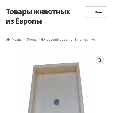
Товары животных
Перейти
Перейти
Меню
к
к
из Европы
навигации
содержимому
Главная
Главная
Пчелы
Honeycomb cover for 8 frames hive
Виды доставки
Заказать доставку корма из Германии
Контакты
Корзина
Мой аккаунт
О компании