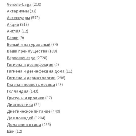
товара
210
Versele-Laga
210
33
товаров
Аквариумы
33
товара
578
Аксессуары
578
918
товаров
Акции
918
12
товаров
Англия
12
9
товаров
Белки
9
товаров
84
Белый и натуральный
84
188
товара
Ваши преимущества
188
2728
товаров
Верховая езда
2728
товаров
5
Гигиена и дезинфекция
5
товаров
11
Гигиена и дезинфекция дома
11
296
товаров
Гигиена и дерматологии
296
43
товаров
Главная новость месяца
43
143
товара
Голландия
143
товара
87
Грызуны и кролики
87
24
товаров
Диагностика
24
товара
440
Диетическое питание
440
3204
товаров
Для лошадей
3204
товара
285
Домашняя птица
285
12
товаров
Ежи
12