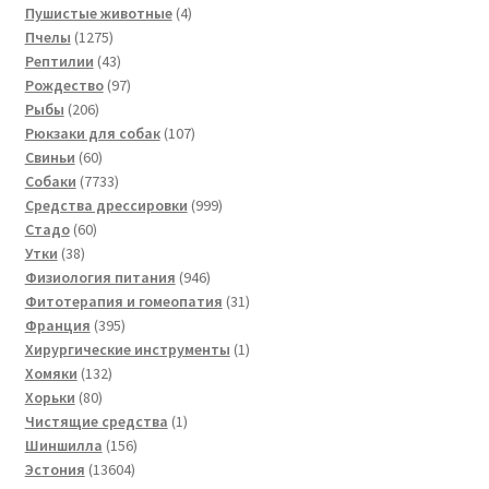
товара
4
Пушистые животные
4
1275
товара
Пчелы
1275
товаров
43
Рептилии
43
товара
97
Рождество
97
206
товаров
Рыбы
206
товаров
107
Рюкзаки для собак
107
60
товаров
Свиньи
60
товаров
7733
Собаки
7733
товара
999
Средства дрессировки
999
60
товаров
Стадо
60
38
товаров
Утки
38
товаров
946
Физиология питания
946
товаров
31
Фитотерапия и гомеопатия
31
395
товар
Франция
395
товаров
1
Хирургические инструменты
1
132
товар
Хомяки
132
80
товара
Хорьки
80
товаров
1
Чистящие средства
1
156
товар
Шиншилла
156
13604
товаров
Эстония
13604