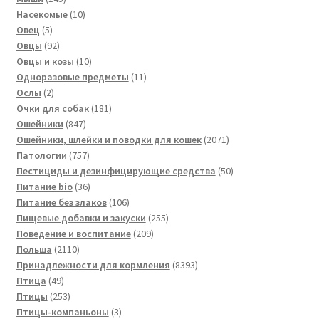
товаров
10
Насекомые
10
5
товаров
Овец
5
товаров
92
Овцы
92
товара
10
Овцы и козы
10
товаров
11
Одноразовые предметы
11
2
товаров
Ослы
2
товара
181
Очки для собак
181
847
товар
Ошейники
847
товаров
2071
Ошейники, шлейки и поводки для кошек
2071
757
товар
Патологии
757
товаров
50
Пестициды и дезинфицирующие средства
50
36
товаров
Питание bio
36
товаров
106
Питание без злаков
106
товаров
255
Пищевые добавки и закуски
255
209
товаров
Поведение и воспитание
209
2110
товаров
Польша
2110
товаров
8393
Принадлежности для кормления
8393
49
товара
Птица
49
товаров
253
Птицы
253
товара
3
Птицы-компаньоны
3