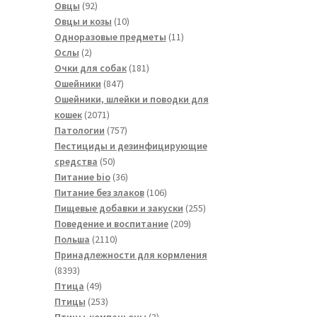
товаров
92
Овцы
92
товара
10
Овцы и козы
10
товаров
11
Одноразовые предметы
11
2
товаров
Ослы
2
товара
181
Очки для собак
181
847
товар
Ошейники
847
товаров
Ошейники, шлейки и поводки для
2071
кошек
2071
товар
757
Патологии
757
товаров
Пестициды и дезинфицирующие
50
средства
50
товаров
36
Питание bio
36
товаров
106
Питание без злаков
106
товаров
255
Пищевые добавки и закуски
255
209
товаров
Поведение и воспитание
209
2110
товаров
Польша
2110
товаров
Принадлежности для кормления
8393
8393
товара
49
Птица
49
товаров
253
Птицы
253
товара
3
Птицы-компаньоны
3