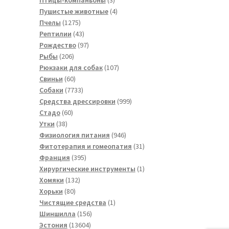
товара
4
Пушистые животные
4
1275
товара
Пчелы
1275
товаров
43
Рептилии
43
товара
97
Рождество
97
206
товаров
Рыбы
206
товаров
107
Рюкзаки для собак
107
60
товаров
Свиньи
60
товаров
7733
Собаки
7733
товара
999
Средства дрессировки
999
60
товаров
Стадо
60
38
товаров
Утки
38
товаров
946
Физиология питания
946
товаров
31
Фитотерапия и гомеопатия
31
395
товар
Франция
395
товаров
1
Хирургические инструменты
1
132
товар
Хомяки
132
80
товара
Хорьки
80
товаров
1
Чистящие средства
1
156
товар
Шиншилла
156
13604
товаров
Эстония
13604