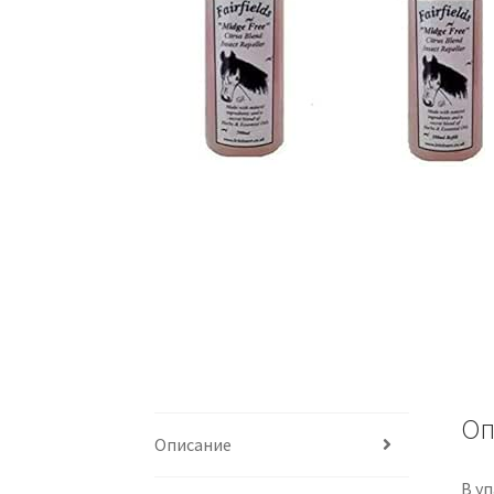
Оп
Описание
В у