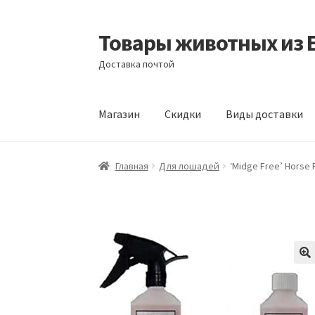
Товары животных из 
Перейти
Перейти
к
к
Доставка почтой
навигации
содержимому
Магазин
Скидки
Виды доставки
Главная
Виды доставки
Заказать доставку
Главная
Для лошадей
‘Midge Free’ Horse 
Отзывы
Оформление заказа
Партнерам
Ск