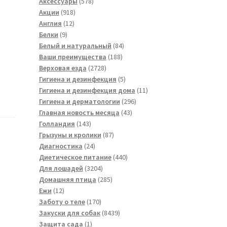
товара
578
Аксессуары
578
918
товаров
Акции
918
12
товаров
Англия
12
9
товаров
Белки
9
товаров
84
Белый и натуральный
84
188
товара
Ваши преимущества
188
2728
товаров
Верховая езда
2728
товаров
5
Гигиена и дезинфекция
5
товаров
11
Гигиена и дезинфекция дома
11
296
товаров
Гигиена и дерматологии
296
43
товаров
Главная новость месяца
43
143
товара
Голландия
143
товара
87
Грызуны и кролики
87
24
товаров
Диагностика
24
товара
440
Диетическое питание
440
3204
товаров
Для лошадей
3204
товара
285
Домашняя птица
285
12
товаров
Ежи
12
товаров
170
Заботу о теле
170
товаров
8439
Закуски для собак
8439
1
товаров
Защита сада
1