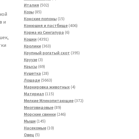
502
товар
Италия
502
85
товара
Козы
85
мой
товаров
15
Конские попоны
15
в и
товаров
406
Конюшня и пастбище
406
6
товаров
Корма из Сингапура
6
шек,
4391
товаров
Кошки
4391
тки
товар
363
Кролики
363
товара
395
Крупный рогатый скот
395
3
товаров
Круузе
3
товара
69
Крысы
69
товаров
28
Кушетка
28
товаров
5663
Лошади
5663
товара
4
Маркировка животных
4
115
товара
Материал
115
товаров
372
Мелкие Млекопитающие
372
89
товара
Многовидовые
89
товаров
246
Морские свинки
246
145
товаров
Мыши
145
товаров
10
Насекомые
10
5
товаров
Овец
5