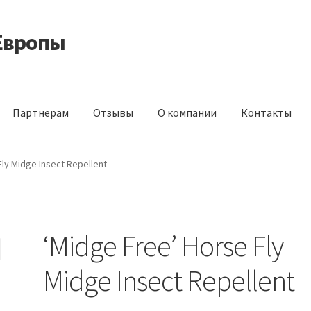
Европы
Партнерам
Отзывы
О компании
Контакты
 корма из Германии
Контакты
Корзина
Мой аккаунт
О компани
Fly Midge Insect Repellent
идки
‘Midge Free’ Horse Fly
Midge Insect Repellent