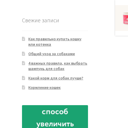
товара
Свежие записи
Как правильно купать кошку
или котенка
Общий уход за собаками
4 важных правила, как выбрать
шампунь для собак
Какой корм для собак лучше?
Кормление кошек