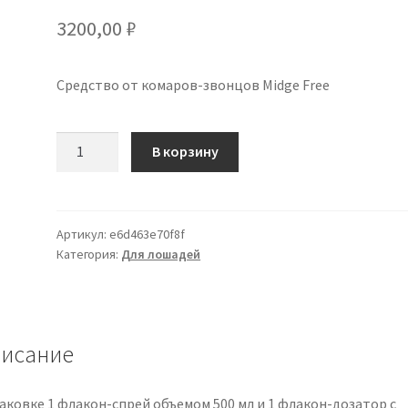
3200,00
₽
Средство от комаров-звонцов Midge Free
Количество
В корзину
товара
'Midge
Free'
Horse
Артикул:
e6d463e70f8f
Категория:
Для лошадей
Fly
Midge
Insect
Repellent
исание
паковке 1 флакон-спрей объемом 500 мл и 1 флакон-дозатор с