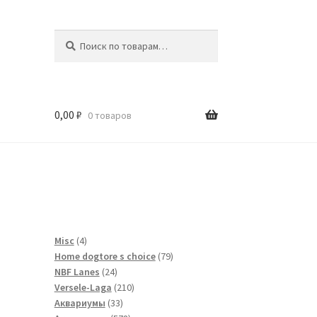
Искать:
Поиск
0,00
₽
0 товаров
и
4
Misc
4
товара
79
Home dogtore s choice
79
24
товаров
NBF Lanes
24
товара
210
Versele-Laga
210
33
товаров
Аквариумы
33