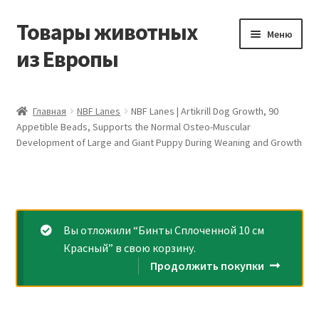
Товары животных
Перейти
Перейти
Меню
к
к
из Европы
навигации
содержимому
Главная
Главная
NBF Lanes
NBF Lanes | Artikrill Dog Growth, 90
Appetible Beads, Supports the Normal Osteo-Muscular
Виды доставки
Development of Large and Giant Puppy During Weaning and Growth
Заказать доставку корма из Германии
Контакты
Вы отложили “Бинты Сплоченной 10 см
Корзина
Красный” в свою корзину.
Продолжить покупки
Мой аккаунт
О компании