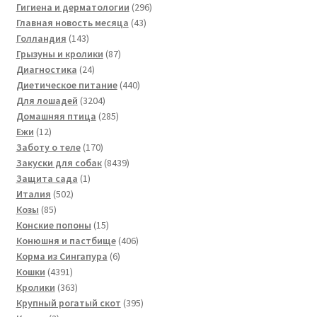
296
товаров
Гигиена и дерматологии
296
43
товаров
Главная новость месяца
43
143
товара
Голландия
143
товара
87
Грызуны и кролики
87
24
товаров
Диагностика
24
товара
440
Диетическое питание
440
3204
товаров
Для лошадей
3204
товара
285
Домашняя птица
285
12
товаров
Ежи
12
товаров
170
Заботу о теле
170
товаров
8439
Закуски для собак
8439
1
товаров
Защита сада
1
502
товар
Италия
502
85
товара
Козы
85
товаров
15
Конские попоны
15
товаров
406
Конюшня и пастбище
406
6
товаров
Корма из Сингапура
6
4391
товаров
Кошки
4391
товар
363
Кролики
363
товара
395
Крупный рогатый скот
395