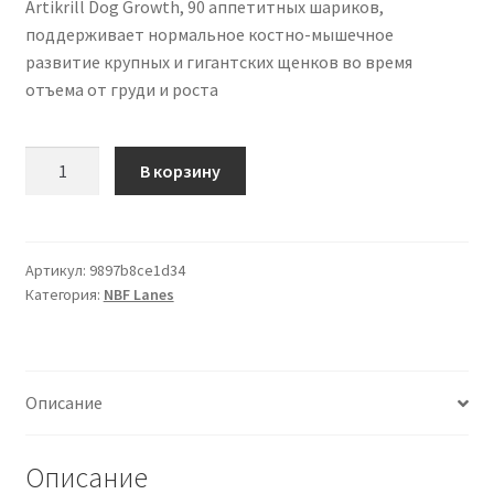
Artikrill Dog Growth, 90 аппетитных шариков,
поддерживает нормальное костно-мышечное
развитие крупных и гигантских щенков во время
отъема от груди и роста
Количество
В корзину
товара
NBF
Lanes
|
Артикул:
9897b8ce1d34
Категория:
NBF Lanes
Artikrill
Dog
Growth,
90
Описание
Appetible
Beads,
Supports
Описание
the