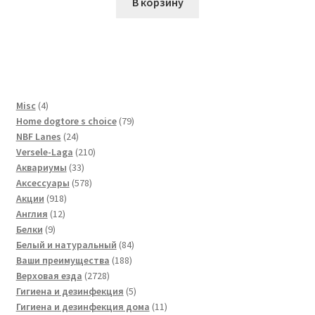
В корзину
4
Misc
4
товара
79
Home dogtore s choice
79
24
товаров
NBF Lanes
24
товара
210
Versele-Laga
210
33
товаров
Аквариумы
33
товара
578
Аксессуары
578
918
товаров
Акции
918
12
товаров
Англия
12
9
товаров
Белки
9
товаров
84
Белый и натуральный
84
188
товара
Ваши преимущества
188
2728
товаров
Верховая езда
2728
товаров
5
Гигиена и дезинфекция
5
товаров
11
Гигиена и дезинфекция дома
11