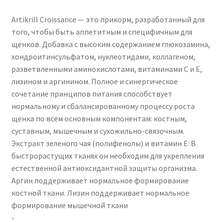
Normal
Artikrill Croissance — это прикорм, разработанный для
Osteo-
того, чтобы быть аппетитным и специфичным для
Muscular
щенков. Добавка с высоким содержанием глюкозамина,
Development
хондроитинсульфатом, нуклеотидами, коллагеном,
of
разветвленными аминокислотами, витаминами C и E,
Large
лизином и аргинином. Полное и синергическое
and
сочетание принципов питания способствует
Giant
нормальному и сбалансированному процессу роста
Puppy
щенка по всем основным компонентам: костным,
During
суставным, мышечным и сухожильно-связочным.
Weaning
Экстракт зеленого чая (полифенолы) и витамин Е: В
and
быстрорастущих тканях он необходим для укрепления
Growth
естественной антиоксидантной защиты организма.
Аргин поддерживает нормальное формирование
костной ткани. Лизин поддерживает нормальное
формирование мышечной ткани
›