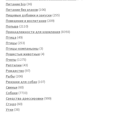
36
товаров
Питание bio
36
товаров
106
Питание без злаков
106
товаров
255
Пищевые добавки и закуски
255
209
товаров
Поведение и воспитание
209
2110
товаров
Польша
2110
товаров
8393
Принадлежности для кормления
8393
49
товара
Птица
49
товаров
253
Птицы
253
товара
3
Птицы-компаньоны
3
товара
4
Пушистые животные
4
1275
товара
Пчелы
1275
товаров
43
Рептилии
43
товара
97
Рождество
97
206
товаров
Рыбы
206
товаров
107
Рюкзаки для собак
107
60
товаров
Свиньи
60
товаров
7733
Собаки
7733
товара
999
Средства дрессировки
999
60
товаров
Стадо
60
38
товаров
Утки
38