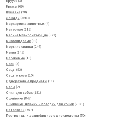
3
товаров
Круузе
3
товара
69
Крысы
69
товаров
28
Кушетка
28
товаров
5663
Лошади
5663
товара
4
Маркировка животных
4
115
товара
Материал
115
товаров
372
Мелкие Млекопитающие
372
89
товара
Многовидовые
89
товаров
246
Морские свинки
246
145
товаров
Мыши
145
товаров
10
Насекомые
10
5
товаров
Овец
5
товаров
92
Овцы
92
товара
10
Овцы и козы
10
товаров
11
Одноразовые предметы
11
2
товаров
Ослы
2
товара
181
Очки для собак
181
847
товар
Ошейники
847
товаров
2071
Ошейники, шлейки и поводки для кошек
2071
757
товар
Патологии
757
товаров
50
Пестициды и дезинфицирующие средства
50