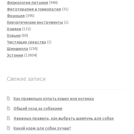
товаров
946
Физиология питания
946
товаров
31
Фитотерапия и гомеопатия
31
395
товар
Франция
395
товаров
1
Хирургические инструменты
1
132
товар
Хомяки
132
80
товара
Хорьки
80
товаров
1
Чистящие средства
1
156
товар
Шиншилла
156
13604
товаров
Эстония
13604
товара
Свежие записи
Как правильно купать кошку или котенка
Общий уход за собаками
4 важных правила, как выбрать шампунь для собак
Какой корм для собак лучше?