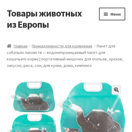
Товары животных
Перейти
Перейти
Меню
к
к
из Европы
навигации
содержимому
Главная
Главная
Принадлежности для кормления
Пакет для
собачьих лакомств — водонепроницаемый пакет для
Виды доставки
кошачьего корма | портативный мешочек для хлопьев, орехов,
закусок, риса, сои, для кухни, дома, кемпинга
Заказать доставку корма из Германии
Контакты
Корзина
Мой аккаунт
О компании