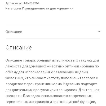
собачьих
Артикул:
a30b87014964
Категория:
Принадлежности для кормления
лакомств
-
водонепроницаемый
пакет
Описание
для
кошачьего
корма
Описание
|
портативный
Описание товара: Большая вместимость: Эта сумка для
мешочек
лакомств для домашних животных оптимизирована по
для
объему для использования с различными видами
хлопьев,
животных, что снижает частоту пополнения запасов и
орехов,
продлевает срок хранения корма. Идеально подходит
закусок,
для длительных прогулок или тренировок. Длительная
риса,
свежесть: Благодаря использованию современных
сои,
герметичных материалов и влагозащитной функции,
для