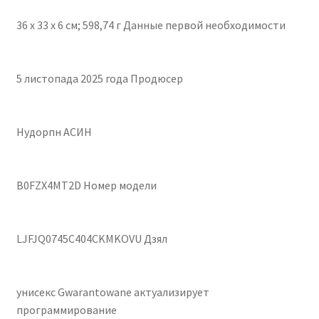
36 х 33 х 6 см; 598,74 г Данные первой необходимости
5 листопада 2025 года Продюсер
Нудорпн АСИН
B0FZX4MT2D Номер модели
LJFJQ0745C404CKMKOVU Дзял
унисекс Gwarantowane актуализирует
программирование