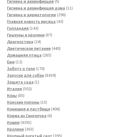
товаров
5
Гигиена и дезинфекция
5
товаров
11
Гигиена и дезинфекция дома
11
296
товаров
Гигиена и дерматологии
296
43
товаров
Главная новость месяца
43
143
товара
Голландия
143
товара
87
Грызуны и кролики
87
24
товаров
Диагностика
24
товара
440
Диетическое питание
440
285
товаров
Домашняя птица
285
12
товаров
Ежи
12
товаров
170
Заботу о теле
170
товаров
8439
Закуски для собак
8439
1
товаров
Защита сада
1
502
товар
Италия
502
85
товара
Козы
85
товаров
15
Конские попоны
15
товаров
406
Конюшня и пастбище
406
6
товаров
Корма из Сингапура
6
4391
товаров
Кошки
4391
товар
363
Кролики
363
товара
395
Крупный рогатый скот
395