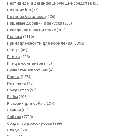
товаров
50
Пестициды и дезинфицирующие средства
50
36
товаров
Питание bio
36
товаров
106
Питание без злаков
106
товаров
255
Пищевые добавки и закуски
255
209
товаров
Поведение и воспитание
209
2110
товаров
Польша
2110
товаров
8393
Принадлежности для кормления
8393
49
товара
Птица
49
товаров
253
Птицы
253
товара
3
Птицы-компаньоны
3
товара
4
Пушистые животные
4
1275
товара
Пчелы
1275
товаров
43
Рептилии
43
товара
97
Рождество
97
206
товаров
Рыбы
206
товаров
107
Рюкзаки для собак
107
60
товаров
Свиньи
60
товаров
7733
Собаки
7733
товара
999
Средства дрессировки
999
60
товаров
Стадо
60