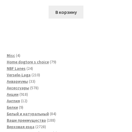
В корзину
4
Misc
4
товара
79
Home dogtore s choice
79
24
товаров
NBF Lanes
24
товара
210
Versele-Laga
210
33
товаров
Аквариумы
33
товара
578
Аксессуары
578
918
товаров
Акции
918
12
товаров
Англия
12
9
товаров
Белки
9
товаров
84
Белый и натуральный
84
188
товара
Ваши преимущества
188
2728
товаров
Верховая езда
2728