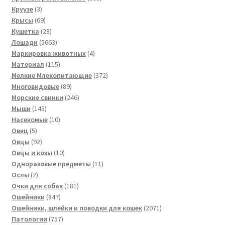
3
товаров
Круузе
3
товара
69
Крысы
69
товаров
28
Кушетка
28
товаров
5663
Лошади
5663
товара
4
Маркировка животных
4
115
товара
Материал
115
товаров
372
Мелкие Млекопитающие
372
89
товара
Многовидовые
89
товаров
246
Морские свинки
246
145
товаров
Мыши
145
товаров
10
Насекомые
10
5
товаров
Овец
5
товаров
92
Овцы
92
товара
10
Овцы и козы
10
товаров
11
Одноразовые предметы
11
2
товаров
Ослы
2
товара
181
Очки для собак
181
847
товар
Ошейники
847
товаров
2071
Ошейники, шлейки и поводки для кошек
2071
757
товар
Патологии
757