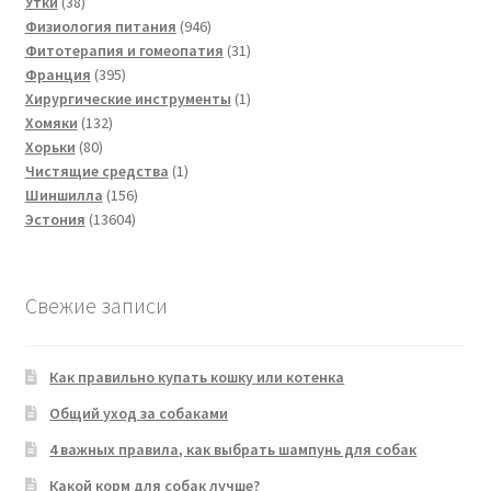
38
товаров
Утки
38
товаров
946
Физиология питания
946
товаров
31
Фитотерапия и гомеопатия
31
395
товар
Франция
395
товаров
1
Хирургические инструменты
1
132
товар
Хомяки
132
80
товара
Хорьки
80
товаров
1
Чистящие средства
1
156
товар
Шиншилла
156
13604
товаров
Эстония
13604
товара
Свежие записи
Как правильно купать кошку или котенка
Общий уход за собаками
4 важных правила, как выбрать шампунь для собак
Какой корм для собак лучше?