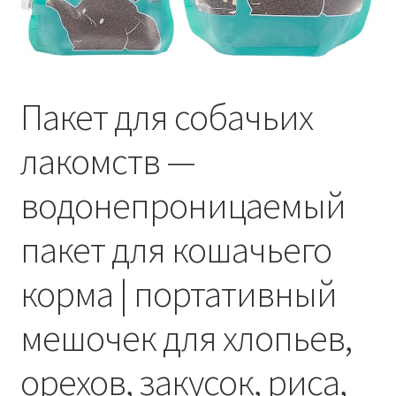
Отзывы
Оформление заказа
Пакет для собачьих
Партнерам
лакомств —
Скидки
водонепроницаемый
пакет для кошачьего
корма | портативный
мешочек для хлопьев,
орехов, закусок, риса,