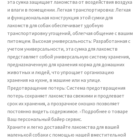
эта сумка защищает лакомства от воздействия воздуха
кухни,
и влаги в помещении. Легкая транспортировка: Легкая
дома,
и функциональная конструкция этой сумки для
кемпинга
лакомств для собак обеспечивает удобную
транспортировку угощений, облегчая общение с вашим
питомцем. Высокая универсальность: Разработанная с
учетом универсальности, эта сумка для лакомств
представляет собой универсальную систему хранения,
предназначенную для хранения корма для домашних
животных и людей, что упрощает организацию
хранения на кухне, в машине или на улице.
Предотвращение потерь: Система предотвращения
потерь сохраняет лакомства свежими и продлевает
срок их хранения, а прозрачное окошко позволяет
постоянно видеть содержимое. › Подробнее о товаре
Ваш персональный байер сервис.
Храните и легко доставайте лакомства для вашей
маленькой собаки с помощью нашей вместительной