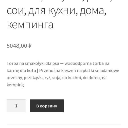
сои, для кухни, дома,
кемпинга
5048,00
₽
Torba na smakołyki dla psa — wodoodporna torba na
karmę dla kota | Przenośna kieszeń na płatki śniadaniowe
orzechy, przekąski, ryż, soja, do kuchni, do domu, na
kemping
Количество
В корзину
товара
Пакет
для