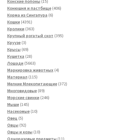
товаров
15
Конские попоны
15
товаров
406
Конюшня и пастбище
406
6
товаров
Корма из Сингапура
6
4391
товаров
Кошки
4391
товар
363
Кролики
363
товара
395
Крупный рогатый скот
395
3
товаров
Круузе
3
товара
69
Крысы
69
товаров
28
Кушетка
28
товаров
5663
Лошади
5663
товара
4
Маркировка животных
4
115
товара
Материал
115
товаров
372
Мелкие Млекопитающие
372
89
товара
Многовидовые
89
товаров
246
Морские свинки
246
145
товаров
Мыши
145
товаров
10
Насекомые
10
5
товаров
Овец
5
товаров
92
Овцы
92
товара
10
Овцы и козы
10
товаров
11
Одноразовые предметы
11