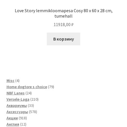
Love Story lemmikloomapesa Cosy 80 x 60 x 28 cm,
tumehall
11918,00
₽
В корзину
4
Misc
4
товара
79
Home dogtore s choice
79
24
товаров
NBF Lanes
24
товара
210
Versele-Laga
210
33
товаров
Аквариумы
33
товара
578
Аксессуары
578
918
товаров
Акции
918
12
товаров
Англия
12