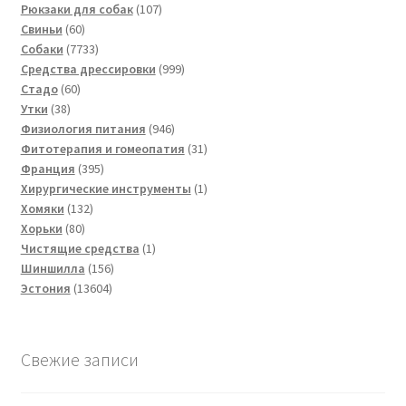
товаров
107
Рюкзаки для собак
107
60
товаров
Свиньи
60
товаров
7733
Собаки
7733
товара
999
Средства дрессировки
999
60
товаров
Стадо
60
38
товаров
Утки
38
товаров
946
Физиология питания
946
товаров
31
Фитотерапия и гомеопатия
31
395
товар
Франция
395
товаров
1
Хирургические инструменты
1
132
товар
Хомяки
132
80
товара
Хорьки
80
товаров
1
Чистящие средства
1
156
товар
Шиншилла
156
13604
товаров
Эстония
13604
товара
Свежие записи