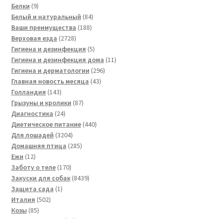
9
товаров
Белки
9
товаров
84
Белый и натуральный
84
188
товара
Ваши преимущества
188
2728
товаров
Верховая езда
2728
товаров
5
Гигиена и дезинфекция
5
товаров
11
Гигиена и дезинфекция дома
11
296
товаров
Гигиена и дерматологии
296
43
товаров
Главная новость месяца
43
143
товара
Голландия
143
товара
87
Грызуны и кролики
87
24
товаров
Диагностика
24
товара
440
Диетическое питание
440
3204
товаров
Для лошадей
3204
товара
285
Домашняя птица
285
12
товаров
Ежи
12
товаров
170
Заботу о теле
170
товаров
8439
Закуски для собак
8439
1
товаров
Защита сада
1
502
товар
Италия
502
85
товара
Козы
85