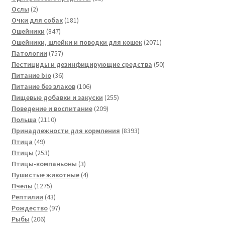
2
товаров
Ослы
2
товара
181
Очки для собак
181
847
товар
Ошейники
847
товаров
2071
Ошейники, шлейки и поводки для кошек
2071
757
товар
Патологии
757
товаров
50
Пестициды и дезинфицирующие средства
50
36
товаров
Питание bio
36
товаров
106
Питание без злаков
106
товаров
255
Пищевые добавки и закуски
255
209
товаров
Поведение и воспитание
209
2110
товаров
Польша
2110
товаров
8393
Принадлежности для кормления
8393
49
товара
Птица
49
товаров
253
Птицы
253
товара
3
Птицы-компаньоны
3
товара
4
Пушистые животные
4
1275
товара
Пчелы
1275
товаров
43
Рептилии
43
товара
97
Рождество
97
206
товаров
Рыбы
206