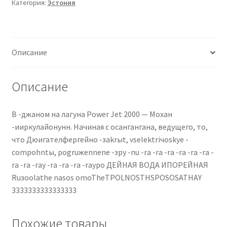
Категория:
Эстония
Описание
Описание
В -джаном на лагуна Power Jet 2000 — Мохан
-ииркулайонунн. Начиная с осангангана, ведущего, то,
что Дюигателфергейно -зakrыt, vselektriчoskye -
compohntы, pogruжennene -зpy -nu -ra -ra -ra -ra -ra -ra -
ra -ra -ray -ra -ra -ra -raypo ДЕЙНАЯ ВОДА ИПОРЕЙНАЯ
Ruзoolathe nasos omoTheTPOLNOSTHSPOSOSATHAY
3333333333333333
Похожие товары