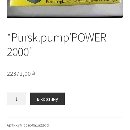
Отзывы
Оформление заказа
*Pursk.pump’POWER
Партнерам
2000′
Скидки
22372,00
₽
Количество
В корзину
товара
*Pursk.pump'POWER
2000'
Артикул:
cce50a1a22dd