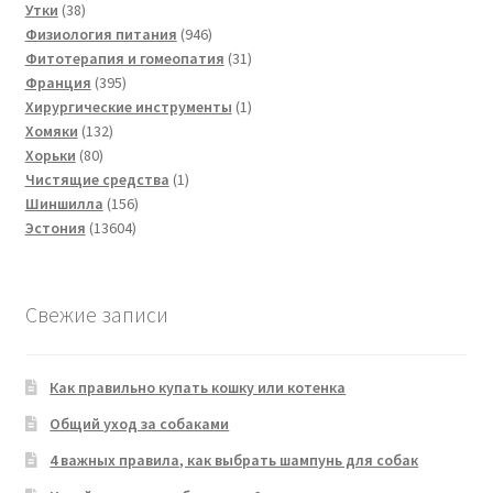
38
товаров
Утки
38
товаров
946
Физиология питания
946
товаров
31
Фитотерапия и гомеопатия
31
395
товар
Франция
395
товаров
1
Хирургические инструменты
1
132
товар
Хомяки
132
80
товара
Хорьки
80
товаров
1
Чистящие средства
1
156
товар
Шиншилла
156
13604
товаров
Эстония
13604
товара
Свежие записи
Как правильно купать кошку или котенка
Общий уход за собаками
4 важных правила, как выбрать шампунь для собак