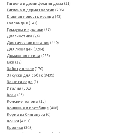
товаров
11
Гигиена и дезинфекция дома
11
296
товаров
Гигиена и дерматологии
296
43
товаров
Главная новость месяца
43
143
товара
Голландия
143
товара
87
Грызуны и кролики
87
24
товаров
Диагностика
24
товара
440
Диетическое питание
440
3204
товаров
Для лошадей
3204
товара
285
Домашняя птица
285
12
товаров
Ежи
12
товаров
170
Заботу о теле
170
товаров
8439
Закуски для собак
8439
1
товаров
Защита сада
1
502
товар
Италия
502
85
товара
Козы
85
товаров
15
Конские попоны
15
товаров
406
Конюшня и пастбище
406
6
товаров
Корма из Сингапура
6
4391
товаров
Кошки
4391
товар
363
Кролики
363