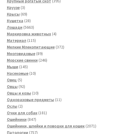
товара
395
Крупный рогатый скот
395
3
товаров
Круузе
3
товара
69
Крысы
69
товаров
28
Кушетка
28
товаров
5663
Лошади
5663
товара
4
Маркировка животных
4
115
товара
Материал
115
товаров
372
Мелкие Млекопитающие
372
89
товара
Многовидовые
89
товаров
246
Морские свинки
246
145
товаров
Мыши
145
товаров
10
Насекомые
10
5
товаров
Овец
5
товаров
92
Овцы
92
товара
10
Овцы и козы
10
товаров
11
Одноразовые предметы
11
2
товаров
Ослы
2
товара
181
Очки для собак
181
847
товар
Ошейники
847
товаров
2071
Ошейники, шлейки и поводки для кошек
2071
757
товар
Патологии
757