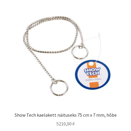
Show Tech kaelakett näituseks 75 cm x 7 mm, hõbe
5210,00
₽