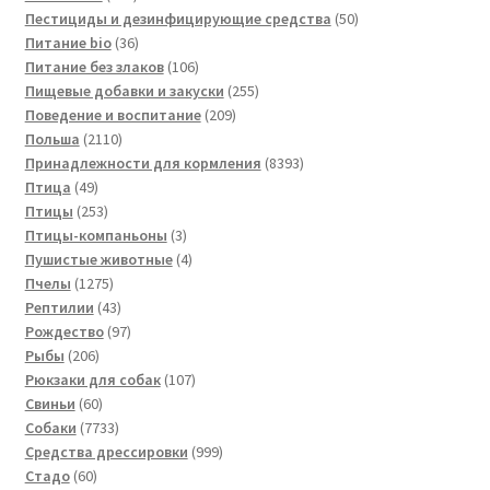
товаров
50
Пестициды и дезинфицирующие средства
50
36
товаров
Питание bio
36
товаров
106
Питание без злаков
106
товаров
255
Пищевые добавки и закуски
255
209
товаров
Поведение и воспитание
209
2110
товаров
Польша
2110
товаров
8393
Принадлежности для кормления
8393
49
товара
Птица
49
товаров
253
Птицы
253
товара
3
Птицы-компаньоны
3
товара
4
Пушистые животные
4
1275
товара
Пчелы
1275
товаров
43
Рептилии
43
товара
97
Рождество
97
206
товаров
Рыбы
206
товаров
107
Рюкзаки для собак
107
60
товаров
Свиньи
60
товаров
7733
Собаки
7733
товара
999
Средства дрессировки
999
60
товаров
Стадо
60