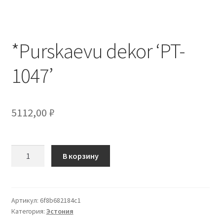
Отзывы
*Purskaevu dekor ‘PT-
Оформление заказа
1047’
Партнерам
Скидки
5112,00
₽
Количество
В корзину
товара
*Purskaevu
dekor
'PT-
Артикул:
6f8b682184c1
Категория:
Эстония
1047'