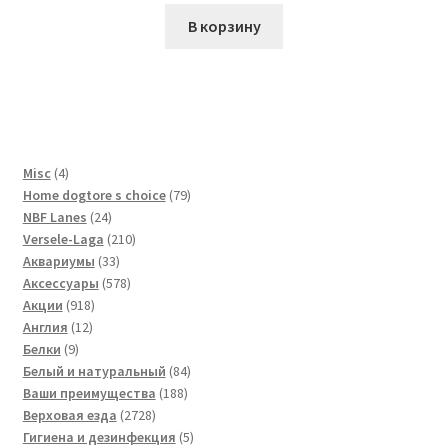
В корзину
4
Misc
4
товара
79
Home dogtore s choice
79
24
товаров
NBF Lanes
24
товара
210
Versele-Laga
210
33
товаров
Аквариумы
33
товара
578
Аксессуары
578
918
товаров
Акции
918
12
товаров
Англия
12
9
товаров
Белки
9
товаров
84
Белый и натуральный
84
188
товара
Ваши преимущества
188
2728
товаров
Верховая езда
2728
товаров
5
Гигиена и дезинфекция
5