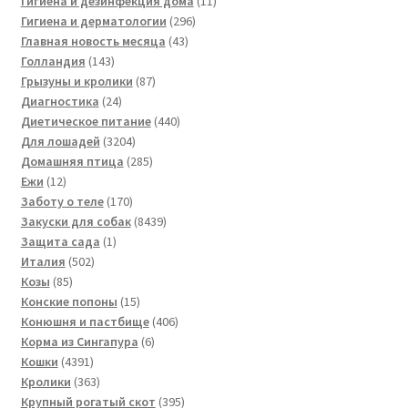
Гигиена и дезинфекция дома
11
296
товаров
Гигиена и дерматологии
296
43
товаров
Главная новость месяца
43
143
товара
Голландия
143
товара
87
Грызуны и кролики
87
24
товаров
Диагностика
24
товара
440
Диетическое питание
440
3204
товаров
Для лошадей
3204
товара
285
Домашняя птица
285
12
товаров
Ежи
12
товаров
170
Заботу о теле
170
товаров
8439
Закуски для собак
8439
1
товаров
Защита сада
1
502
товар
Италия
502
85
товара
Козы
85
товаров
15
Конские попоны
15
товаров
406
Конюшня и пастбище
406
6
товаров
Корма из Сингапура
6
4391
товаров
Кошки
4391
товар
363
Кролики
363
товара
395
Крупный рогатый скот
395