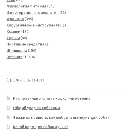
товаров
946
Физиология питания
946
товаров
31
Фитотерапия и гомеопатия
31
395
товар
Франция
395
товаров
1
Хирургические инструменты
1
132
товар
Хомяки
132
80
товара
Хорьки
80
товаров
1
Чистящие средства
1
156
товар
Шиншилла
156
13604
товаров
Эстония
13604
товара
Свежие записи
Как правильно купать кошку или котенка
Общий уход за собаками
4 важных правила, как выбрать шампунь для собак
Какой корм для собак лучше?