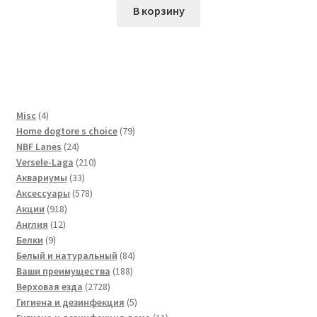
В корзину
4
Misc
4
товара
79
Home dogtore s choice
79
24
товаров
NBF Lanes
24
товара
210
Versele-Laga
210
33
товаров
Аквариумы
33
товара
578
Аксессуары
578
918
товаров
Акции
918
12
товаров
Англия
12
9
товаров
Белки
9
товаров
84
Белый и натуральный
84
188
товара
Ваши преимущества
188
2728
товаров
Верховая езда
2728
товаров
5
Гигиена и дезинфекция
5
товаров
11