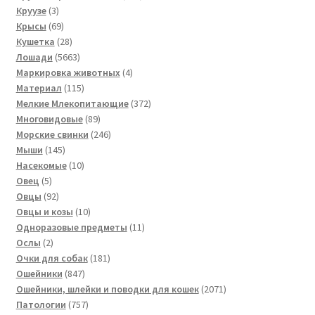
3
товаров
Круузе
3
товара
69
Крысы
69
товаров
28
Кушетка
28
товаров
5663
Лошади
5663
товара
4
Маркировка животных
4
115
товара
Материал
115
товаров
372
Мелкие Млекопитающие
372
89
товара
Многовидовые
89
товаров
246
Морские свинки
246
145
товаров
Мыши
145
товаров
10
Насекомые
10
5
товаров
Овец
5
товаров
92
Овцы
92
товара
10
Овцы и козы
10
товаров
11
Одноразовые предметы
11
2
товаров
Ослы
2
товара
181
Очки для собак
181
847
товар
Ошейники
847
товаров
2071
Ошейники, шлейки и поводки для кошек
2071
757
товар
Патологии
757