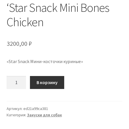
‘Star Snack Mini Bones
Отзывы
Chicken
Оформление заказа
3200,00
₽
Партнерам
Скидки
«Star Snack Мини-косточки куриные»
Количество
В корзину
товара
'Star
Snack
Mini
Артикул:
ed21a99ca381
Категория:
Закуски для собак
Bones
Chicken