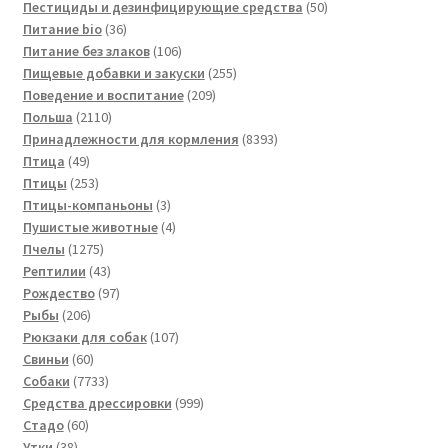
товаров
50
Пестициды и дезинфицирующие средства
50
36
товаров
Питание bio
36
товаров
106
Питание без злаков
106
товаров
255
Пищевые добавки и закуски
255
209
товаров
Поведение и воспитание
209
2110
товаров
Польша
2110
товаров
8393
Принадлежности для кормления
8393
49
товара
Птица
49
товаров
253
Птицы
253
товара
3
Птицы-компаньоны
3
товара
4
Пушистые животные
4
1275
товара
Пчелы
1275
товаров
43
Рептилии
43
товара
97
Рождество
97
206
товаров
Рыбы
206
товаров
107
Рюкзаки для собак
107
60
товаров
Свиньи
60
товаров
7733
Собаки
7733
товара
999
Средства дрессировки
999
60
товаров
Стадо
60
38
товаров
Утки
38