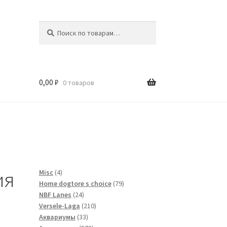
Искать:
Поиск
0,00
₽
0 товаров
и
ия
4
Misc
4
товара
79
Home dogtore s choice
79
24
товаров
NBF Lanes
24
товара
210
Versele-Laga
210
33
товаров
Аквариумы
33