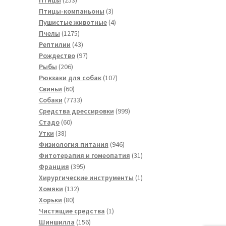
товара
3
Птицы-компаньоны
3
товара
4
Пушистые животные
4
1275
товара
Пчелы
1275
товаров
43
Рептилии
43
товара
97
Рождество
97
206
товаров
Рыбы
206
товаров
107
Рюкзаки для собак
107
60
товаров
Свиньи
60
товаров
7733
Собаки
7733
товара
999
Средства дрессировки
999
60
товаров
Стадо
60
38
товаров
Утки
38
товаров
946
Физиология питания
946
товаров
31
Фитотерапия и гомеопатия
31
395
товар
Франция
395
товаров
1
Хирургические инструменты
1
132
товар
Хомяки
132
80
товара
Хорьки
80
товаров
1
Чистящие средства
1
156
товар
Шиншилла
156