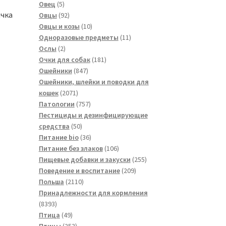
5
товаров
Овец
5
ачка
товаров
92
Овцы
92
товара
10
Овцы и козы
10
товаров
11
Одноразовые предметы
11
2
товаров
Ослы
2
товара
181
Очки для собак
181
847
товар
Ошейники
847
товаров
Ошейники, шлейки и поводки для
2071
кошек
2071
товар
757
Патологии
757
товаров
Пестициды и дезинфицирующие
50
средства
50
товаров
36
Питание bio
36
товаров
106
Питание без злаков
106
товаров
255
Пищевые добавки и закуски
255
209
товаров
Поведение и воспитание
209
2110
товаров
Польша
2110
товаров
Принадлежности для кормления
8393
8393
товара
49
Птица
49
товаров
253
Птицы
253