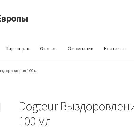
Европы
Партнерам
Отзывы
О компании
Контакты
 корма из Германии
Контакты
Корзина
Мой аккаунт
О компани
ыздоровления 100 мл
идки
Dogteur Выздоровлен
100 мл