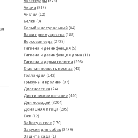
товара
578
Аксессуары
578
918
товаров
Акции
918
12
товаров
Англия
12
9
товаров
Белки
9
товаров
84
Белый и натуральный
84
ая
188
товара
Ваши преимущества
188
2728
товаров
Верховая езда
2728
товаров
5
Гигиена и дезинфекция
5
товаров
11
Гигиена и дезинфекция дома
11
296
товаров
Гигиена и дерматологии
296
43
товаров
Главная новость месяца
43
143
товара
Голландия
143
товара
87
Грызуны и кролики
87
24
товаров
Диагностика
24
товара
440
Диетическое питание
440
3204
товаров
Для лошадей
3204
товара
285
Домашняя птица
285
12
товаров
Ежи
12
товаров
170
Заботу о теле
170
товаров
8439
Закуски для собак
8439
1
товаров
Защита сада
1