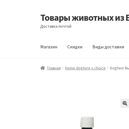
Товары животных из 
Перейти
Перейти
к
к
Доставка почтой
навигации
содержимому
Магазин
Скидки
Виды доставки
Главная
Виды доставки
Заказать доставку
Главная
Home dogtore s choice
Dogteur В
Отзывы
Оформление заказа
Партнерам
Ск