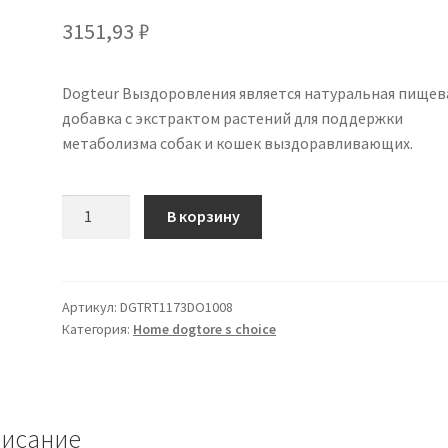
3151,93
₽
Dogteur Выздоровления является натуральная пищев
добавка с экстрактом растений для поддержки
метаболизма собак и кошек выздоравливающих.
Количество
В корзину
товара
Dogteur
Выздоровления
100
Артикул:
DGTRT1173DO1008
Категория:
Home dogtore s choice
мл
исание