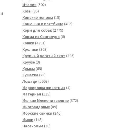
502
товар
Италия
502
85
товара
Козы
85
 и
товаров
15
Конские попоны
15
товаров
406
Конюшня и пастбище
406
2779
товаров
Корм для собак
2779
товаров
6
Корма из Сингапура
6
4391
товаров
Кошки
4391
товар
363
Кролики
363
товара
395
Крупный рогатый скот
395
3
товаров
Круузе
3
товара
69
Крысы
69
товаров
28
Кушетка
28
товаров
5663
Лошади
5663
товара
4
Маркировка животных
4
115
товара
Материал
115
товаров
372
Мелкие Млекопитающие
372
89
товара
Многовидовые
89
товаров
246
Морские свинки
246
145
товаров
Мыши
145
товаров
10
Насекомые
10