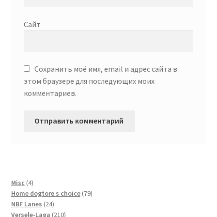
Сайт
Сохранить моё имя, email и адрес сайта в
этом браузере для последующих моих
комментариев.
4
Misc
4
товара
79
Home dogtore s choice
79
24
товаров
NBF Lanes
24
товара
210
Versele-Laga
210