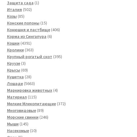
1
товаров
Защита сада
1
502
товар
Италия
502
85
товара
Козы
85
товаров
15
Конские попоны
15
товаров
406
Конюшня и пастбище
406
6
товаров
Корма из Сингапура
6
4391
товаров
Кошки
4391
товар
363
Кролики
363
товара
395
Крупный рогатый скот
395
3
товаров
Круузе
3
товара
69
Крысы
69
товаров
28
Кушетка
28
товаров
5663
Лошади
5663
товара
4
Маркировка животных
4
115
товара
Материал
115
товаров
372
Мелкие Млекопитающие
372
89
товара
Многовидовые
89
товаров
246
Морские свинки
246
145
товаров
Мыши
145
товаров
10
Насекомые
10
5
товаров