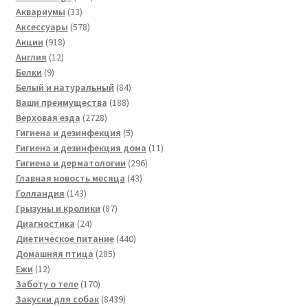
33
товаров
Аквариумы
33
товара
578
Аксессуары
578
918
товаров
Акции
918
12
товаров
Англия
12
9
товаров
Белки
9
товаров
84
Белый и натуральный
84
188
товара
Ваши преимущества
188
2728
товаров
Верховая езда
2728
товаров
5
Гигиена и дезинфекция
5
товаров
11
Гигиена и дезинфекция дома
11
296
товаров
Гигиена и дерматологии
296
43
товаров
Главная новость месяца
43
143
товара
Голландия
143
товара
87
Грызуны и кролики
87
24
товаров
Диагностика
24
товара
440
Диетическое питание
440
285
товаров
Домашняя птица
285
12
товаров
Ежи
12
товаров
170
Заботу о теле
170
товаров
8439
Закуски для собак
8439