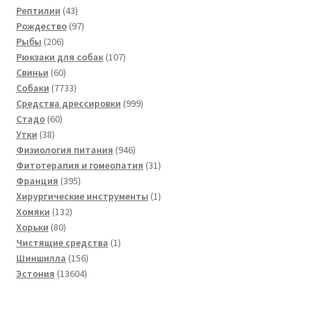
товаров
43
Рептилии
43
товара
97
Рождество
97
206
товаров
Рыбы
206
товаров
107
Рюкзаки для собак
107
60
товаров
Свиньи
60
товаров
7733
Собаки
7733
товара
999
Средства дрессировки
999
60
товаров
Стадо
60
38
товаров
Утки
38
товаров
946
Физиология питания
946
товаров
31
Фитотерапия и гомеопатия
31
395
товар
Франция
395
товаров
1
Хирургические инструменты
1
132
товар
Хомяки
132
80
товара
Хорьки
80
товаров
1
Чистящие средства
1
156
товар
Шиншилла
156
13604
товаров
Эстония
13604
товара