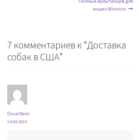
Навигация
Следующая
Полный мультикорм для
запись:
кошек Winston
по
записям
7 комментариев к “
Доставка
собак в США
”
OscarDem
14.04.2019