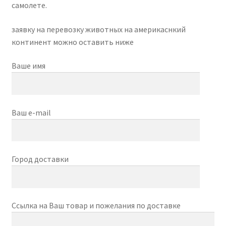
самолете.
Отзывы
заявку на перевозку животных на америкаснкий
континент можно оставить ниже
Оформление заказа
Ваше имя
Партнерам
Скидки
Ваш e-mail
Город доставки
Ссылка на Ваш товар и пожелания по доставке