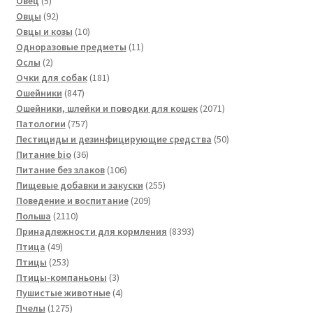
Овец
5
товаров
92
Овцы
92
товара
10
Овцы и козы
10
товаров
11
Одноразовые предметы
11
2
товаров
Ослы
2
товара
181
Очки для собак
181
847
товар
Ошейники
847
товаров
2071
Ошейники, шлейки и поводки для кошек
2071
757
товар
Патологии
757
товаров
50
Пестициды и дезинфицирующие средства
50
36
товаров
Питание bio
36
товаров
106
Питание без злаков
106
товаров
255
Пищевые добавки и закуски
255
209
товаров
Поведение и воспитание
209
2110
товаров
Польша
2110
товаров
8393
Принадлежности для кормления
8393
49
товара
Птица
49
товаров
253
Птицы
253
товара
3
Птицы-компаньоны
3
товара
4
Пушистые животные
4
1275
товара
Пчелы
1275