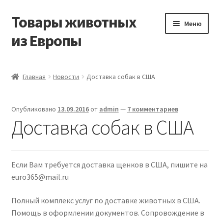
Товары животных
Перейти
Перейти
Меню
к
к
из Европы
навигации
содержимому
Главная
Главная
Новости
Доставка собак в США
Виды доставки
Опубликовано
13.09.2016
от
admin
—
7 комментариев
Заказать доставку корма из Германии
Доставка собак в США
Контакты
Если Вам требуется доставка щенков в США, пишите на
Корзина
euro365@mail.ru
Мой аккаунт
Полный комплекс услуг по доставке животных в США.
Помощь в оформлении документов. Сопровождение в
О компании