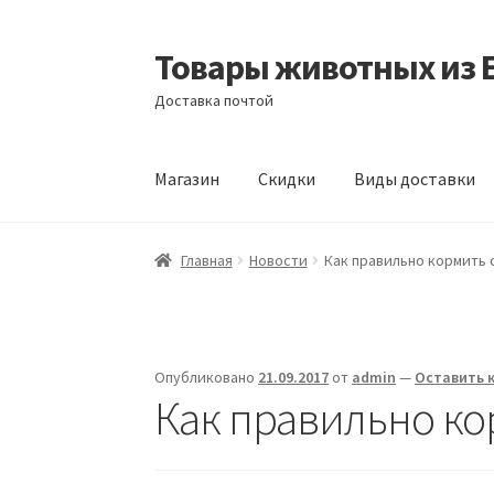
Товары животных из 
Перейти
Перейти
к
к
Доставка почтой
навигации
содержимому
Магазин
Скидки
Виды доставки
Главная
Виды доставки
Заказать доставку
Главная
Новости
Как правильно кормить 
Отзывы
Оформление заказа
Партнерам
Ск
Опубликовано
21.09.2017
от
admin
—
Оставить 
Как правильно ко