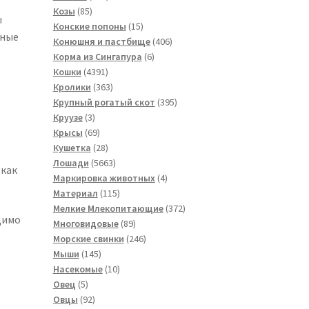
85
товара
Козы
85
ы
товаров
15
Конские попоны
15
нные
товаров
406
Конюшня и пастбище
406
6
товаров
Корма из Сингапура
6
4391
товаров
Кошки
4391
товар
363
Кролики
363
товара
395
Крупный рогатый скот
395
3
товаров
Круузе
3
товара
69
Крысы
69
товаров
28
Кушетка
28
товаров
5663
Лошади
5663
 как
товара
4
Маркировка животных
4
115
товара
Материал
115
товаров
372
Мелкие Млекопитающие
372
димо
89
товара
Многовидовые
89
товаров
246
Морские свинки
246
145
товаров
Мыши
145
товаров
10
Насекомые
10
5
товаров
Овец
5
товаров
92
Овцы
92