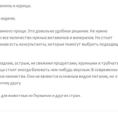
винины и курицы.
 неделю.
намного проще. Это довольно удобное решение. Не нужно
но все количество нужных витаминов и минералов. Но стоит
зинах есть консультанты, которые помогут выбрать подходя
сладким, острым, не свежими продуктами, куриными и трубча
мца стоит иногда баловать чем-нибудь вкусным. В современн
в лакомства. Они не являются основным видом питания, но э
гому другу.
для животных из Германии и других стран.