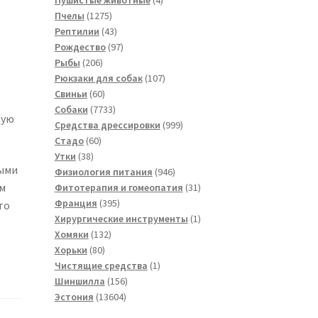
1275
товара
Пчелы
1275
товаров
43
Рептилии
43
товара
97
Рождество
97
206
товаров
Рыбы
206
товаров
107
Рюкзаки для собак
107
60
товаров
Свиньи
60
товаров
7733
Собаки
7733
щую
товара
999
Средства дрессировки
999
60
товаров
Стадо
60
38
товаров
Утки
38
тыми
товаров
946
Физиология питания
946
товаров
31
ом
Фитотерапия и гомеопатия
31
395
товар
Франция
395
то
товаров
1
Хирургические инструменты
1
132
товар
Хомяки
132
80
товара
Хорьки
80
товаров
1
Чистящие средства
1
156
товар
Шиншилла
156
13604
товаров
Эстония
13604
товара