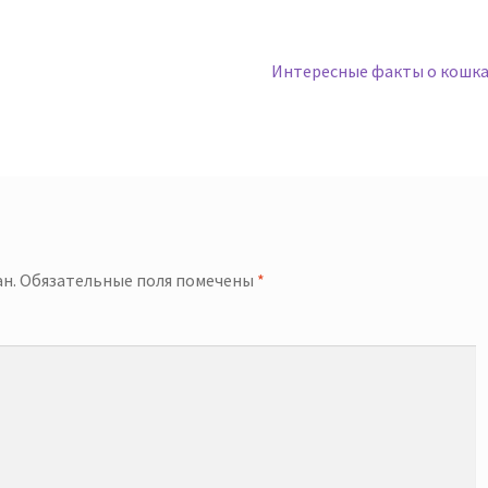
Следующая
Интересные факты о кошка
запись:
й
н.
Обязательные поля помечены
*