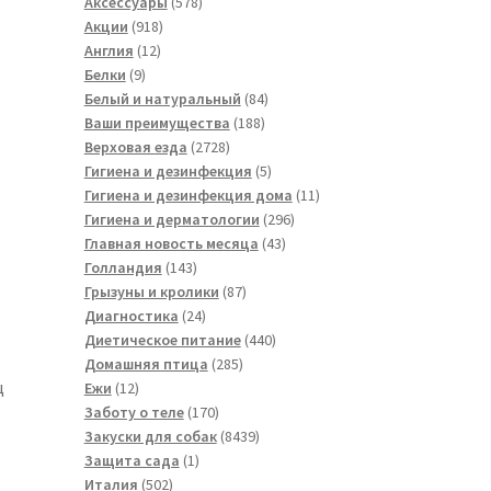
товара
578
Аксессуары
578
918
товаров
Акции
918
12
товаров
Англия
12
9
товаров
Белки
9
товаров
84
Белый и натуральный
84
188
товара
Ваши преимущества
188
2728
товаров
Верховая езда
2728
товаров
5
Гигиена и дезинфекция
5
товаров
11
Гигиена и дезинфекция дома
11
296
товаров
Гигиена и дерматологии
296
43
товаров
Главная новость месяца
43
143
товара
Голландия
143
товара
87
Грызуны и кролики
87
24
товаров
Диагностика
24
товара
440
Диетическое питание
440
285
товаров
Домашняя птица
285
ц
12
товаров
Ежи
12
товаров
170
Заботу о теле
170
товаров
8439
Закуски для собак
8439
1
товаров
Защита сада
1
502
товар
Италия
502