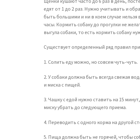
Щенки кушают часто до 6 раз в день, пос
едят от 1 до 2 раз. Нужно учитывать и об
быть большими и ни в коем случае нельзя 
часы. Кормить собаку до прогулки не жела
выгула собаки, то есть кормить собаку н
Существует определенный ряд правил при
1. Солить еду можно, но совсем чуть-чуть.
2. У собаки должна быть всегда свежая вод
и миска с пищей.
3. Чашку с едой нужно ставить на 15 мину
миску убрать до следующего приема.
4. Переводить с одного корма на другой с
5. Пища должна быть не горячей, чтобы соб