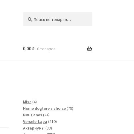
Искать:
Поиск
0,00
₽
0 товаров
и
4
Misc
4
товара
79
Home dogtore s choice
79
24
товаров
NBF Lanes
24
товара
210
Versele-Laga
210
33
товаров
Аквариумы
33