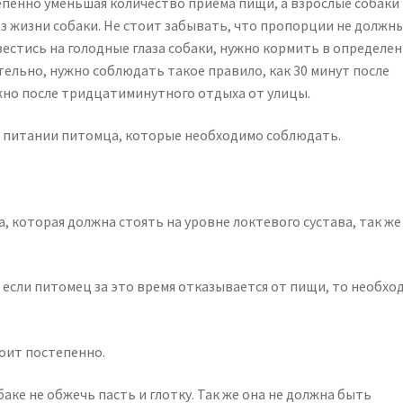
тепенно уменьшая количество приема пищи, а взрослые собаки
раз жизни собаки. Не стоит забывать, что пропорции не должн
вестись на голодные глаза собаки, нужно кормить в определе
тельно, нужно соблюдать такое правило, как 30 минут после
ужно после тридцатиминутного отдыха от улицы.
 питании питомца, которые необходимо соблюдать.
а, которая должна стоять на уровне локтевого сустава, так же
т, если питомец за это время отказывается от пищи, то необхо
тоит постепенно.
аке не обжечь пасть и глотку. Так же она не должна быть