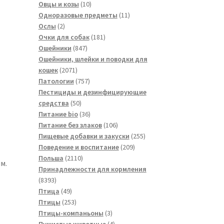
товара
10
Овцы и козы
10
товаров
11
Одноразовые предметы
11
2
товаров
Ослы
2
товара
181
Очки для собак
181
847
товар
Ошейники
847
товаров
Ошейники, шлейки и поводки для
2071
кошек
2071
товар
757
Патологии
757
товаров
Пестициды и дезинфицирующие
50
средства
50
товаров
36
Питание bio
36
товаров
106
Питание без злаков
106
товаров
255
Пищевые добавки и закуски
255
209
товаров
Поведение и воспитание
209
2110
товаров
Польша
2110
м.
товаров
Принадлежности для кормления
8393
8393
товара
49
Птица
49
товаров
253
Птицы
253
товара
3
Птицы-компаньоны
3
товара
4
Пушистые животные
4