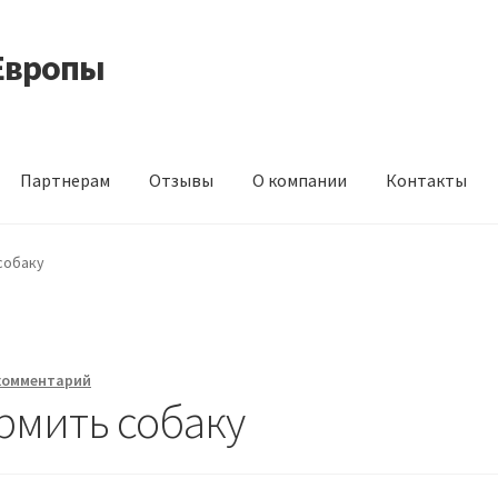
Европы
Партнерам
Отзывы
О компании
Контакты
 корма из Германии
Контакты
Корзина
Мой аккаунт
О компани
собаку
идки
комментарий
рмить собаку