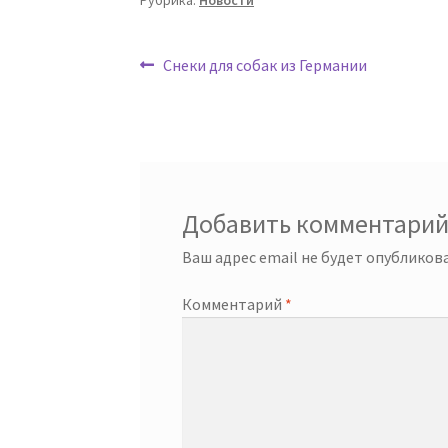
Рубрика:
Новости
Навигация
Предыдущая
Снеки для собак из Германии
запись:
по
записям
Добавить комментари
Ваш адрес email не будет опубликова
Комментарий
*