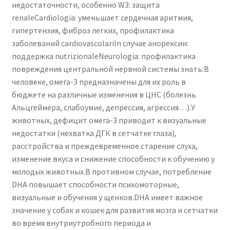
недостаточности, особенно W3: защита
renaleCardiologia: уменьшает сердечная аритмия,
гипертензия, фиброз легких, профилактика
заболеваний cardiovascolariIn случае анорексии:
поддержка nutrizionaleNeurologia: профилактика
повреждения центральной нервной системы знать:В
человеке, омега-3 предназначены для их роль в
бюджете на различные изменения в ЦНС (болезнь
Альцгеймера, слабоумие, депрессия, агрессия…).У
животных, дефицит омега-3 приводит к визуальные
недостатки (нехватка ДГК в сетчатке глаза),
расстройства и преждевременное старение слуха,
изменение вкуса и снижение способности к обучению у
молодых животных.В противном случае, потребление
DHA повышает способности психомоторные,
визуальные и обучения у щенков.DHA имеет важное
значение у собак и кошек для развития мозга и сетчатки
во время внутриутробного периода и