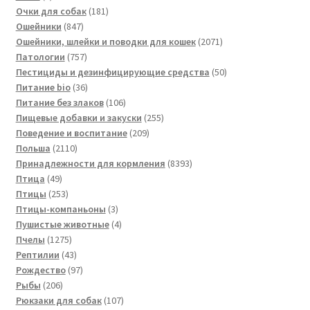
товара
181
Очки для собак
181
847
товар
Ошейники
847
товаров
2071
Ошейники, шлейки и поводки для кошек
2071
757
товар
Патологии
757
товаров
50
Пестициды и дезинфицирующие средства
50
36
товаров
Питание bio
36
товаров
106
Питание без злаков
106
товаров
255
Пищевые добавки и закуски
255
209
товаров
Поведение и воспитание
209
2110
товаров
Польша
2110
товаров
8393
Принадлежности для кормления
8393
49
товара
Птица
49
товаров
253
Птицы
253
товара
3
Птицы-компаньоны
3
товара
4
Пушистые животные
4
1275
товара
Пчелы
1275
товаров
43
Рептилии
43
товара
97
Рождество
97
206
товаров
Рыбы
206
товаров
107
Рюкзаки для собак
107