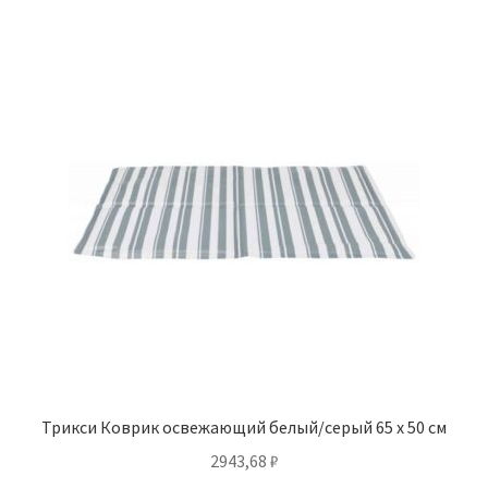
Трикси Коврик освежающий белый/серый 65 х 50 см
2943,68
₽