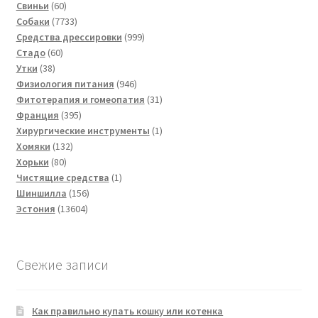
60
товаров
Свиньи
60
товаров
7733
Собаки
7733
товара
999
Средства дрессировки
999
60
товаров
Стадо
60
38
товаров
Утки
38
товаров
946
Физиология питания
946
товаров
31
Фитотерапия и гомеопатия
31
395
товар
Франция
395
товаров
1
Хирургические инструменты
1
132
товар
Хомяки
132
80
товара
Хорьки
80
товаров
1
Чистящие средства
1
156
товар
Шиншилла
156
13604
товаров
Эстония
13604
товара
Свежие записи
Как правильно купать кошку или котенка