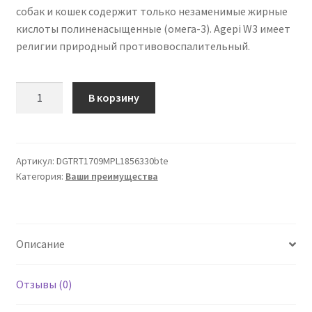
собак и кошек содержит только незаменимые жирные
кислоты полиненасыщенные (омега-3). Agepi W3 имеет
религии природный противовоспалительный.
Количество
В корзину
товара
Agepi
Омега-3
-
Артикул:
DGTRT1709MPL1856330bte
Категория:
Ваши преимущества
300
капсулы
Описание
Отзывы (0)