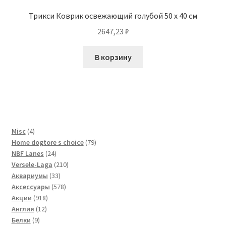
Трикси Коврик освежающий голубой 50 х 40 см
2647,23
₽
В корзину
4
Misc
4
товара
79
Home dogtore s choice
79
24
товаров
NBF Lanes
24
товара
210
Versele-Laga
210
33
товаров
Аквариумы
33
товара
578
Аксессуары
578
918
товаров
Акции
918
12
товаров
Англия
12
9
товаров
Белки
9