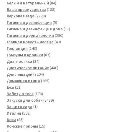
товаров
84
Белый и натуральный
84
188
товара
Ваши преимущества
188
2728
товаров
Верховая езда
2728
товаров
5
Гигиена и дезинфекция
5
товаров
11
Гигиена и дезинфекция дома
11
296
товаров
Гигиена и дерматологии
296
43
товаров
Главная новость месяца
43
143
товара
Голландия
143
товара
87
Грызуны и кролики
87
24
товаров
Диагностика
24
товара
440
Диетическое питание
440
3204
товаров
Для лошадей
3204
товара
285
Домашняя птица
285
12
товаров
Ежи
12
товаров
170
Заботу о теле
170
товаров
8439
Закуски для собак
8439
1
товаров
Защита сада
1
502
товар
Италия
502
85
товара
Козы
85
товаров
15
Конские попоны
15