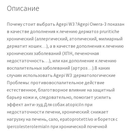
Описание
Почему стоит выбрать Agepi W3 ?Agepi Омега-3 показан
в качестве дополнения к лечению дерматоз pruritiche
хронический (аллергический, атопический, милиарный
дерматит кошек…), а в качестве дополнения к лечению
хронических заболеваний (ХПН, печеночная
недостаточность…), или как дополнение к лечению
воспалительных заболеваний (артроз…).В каких
случаях использовать Agepi W3 :дерматологические
Проблемы: противовоспалительное действие
естественное, благотворное влияние на защитный
барьер кожи и, следовательно, помогает усилить
эффект анти-зуд.Для собак atopiciIn при
недостаточности печени, хронический: снижает
нагрузку на печень, сало, epatoprotettivo и борется с
ipercolesterolemiaIn при хронической почечной