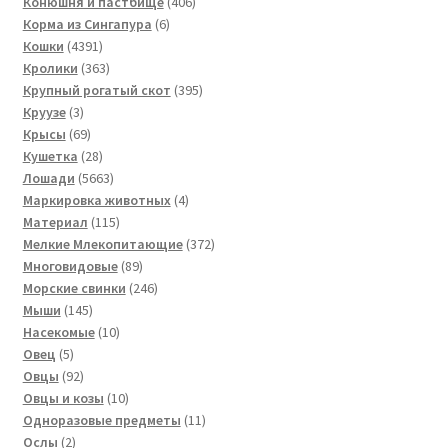
товаров
406
Конюшня и пастбище
406
6
товаров
Корма из Сингапура
6
4391
товаров
Кошки
4391
товар
363
Кролики
363
товара
395
Крупный рогатый скот
395
3
товаров
Круузе
3
товара
69
Крысы
69
товаров
28
Кушетка
28
товаров
5663
Лошади
5663
товара
4
Маркировка животных
4
115
товара
Материал
115
товаров
372
Мелкие Млекопитающие
372
89
товара
Многовидовые
89
товаров
246
Морские свинки
246
145
товаров
Мыши
145
товаров
10
Насекомые
10
5
товаров
Овец
5
товаров
92
Овцы
92
товара
10
Овцы и козы
10
товаров
11
Одноразовые предметы
11
2
товаров
Ослы
2