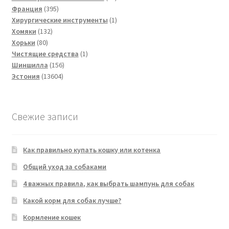
395
товар
Франция
395
товаров
1
Хирургические инструменты
1
132
товар
Хомяки
132
80
товара
Хорьки
80
товаров
1
Чистящие средства
1
156
товар
Шиншилла
156
13604
товаров
Эстония
13604
товара
Свежие записи
Как правильно купать кошку или котенка
Общий уход за собаками
4 важных правила, как выбрать шампунь для собак
Какой корм для собак лучше?
Кормление кошек