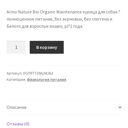
Almo Nature Bio Organic Maintenance курица для собак ?
полноценное питание, без зерновых, без глютена и
Белого для взрослых кошек, pi?1 года.
Количество
В корзину
товара
Almo
Nature
Bio
Артикул:
DGTRT729ALM262
Категория:
Физиология питания
Organic
Maintenance
курица
для
Описание
собак
32
х
Отзывы (0)