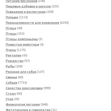
товаров
106
Питание без злаков
106
товаров
255
Пищевые добавки и закуски
255
209
товаров
Поведение и воспитание
209
2110
товаров
Польша
2110
товаров
8393
Принадлежности для кормления
8393
49
товара
Птица
49
товаров
253
Птицы
253
товара
3
Птицы-компаньоны
3
товара
4
Пушистые животные
4
1275
товара
Пчелы
1275
товаров
43
Рептилии
43
товара
97
Рождество
97
206
товаров
Рыбы
206
товаров
107
Рюкзаки для собак
107
60
товаров
Свиньи
60
товаров
7733
Собаки
7733
товара
999
Средства дрессировки
999
60
товаров
Стадо
60
38
товаров
Утки
38
товаров
946
Физиология питания
946
товаров
31
Фитотерапия и гомеопатия
31