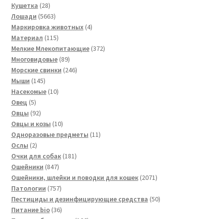
товаров
28
Кушетка
28
товаров
5663
Лошади
5663
товара
4
Маркировка животных
4
115
товара
Материал
115
товаров
372
Мелкие Млекопитающие
372
89
товара
Многовидовые
89
товаров
246
Морские свинки
246
145
товаров
Мыши
145
товаров
10
Насекомые
10
5
товаров
Овец
5
товаров
92
Овцы
92
товара
10
Овцы и козы
10
товаров
11
Одноразовые предметы
11
2
товаров
Ослы
2
товара
181
Очки для собак
181
847
товар
Ошейники
847
товаров
2071
Ошейники, шлейки и поводки для кошек
2071
757
товар
Патологии
757
товаров
50
Пестициды и дезинфицирующие средства
50
36
товаров
Питание bio
36