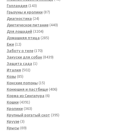
143
товара
Голландия
143
товара
87
Грызуны и кролики
87
24
товаров
Диагностика
24
товара
440
Диетическое питание
440
3204
товаров
Для лошадей
3204
товара
285
Домашняя птица
285
12
товаров
Ежи
12
товаров
170
Заботу о теле
170
товаров
8439
Закуски для собак
8439
1
товаров
Защита сада
1
502
товар
Италия
502
85
товара
Козы
85
товаров
15
Конские попоны
15
товаров
406
Конюшня и пастбище
406
6
товаров
Корма из Сингапура
6
4391
товаров
Кошки
4391
товар
363
Кролики
363
товара
395
Крупный рогатый скот
395
3
товаров
Круузе
3
товара
69
Крысы
69