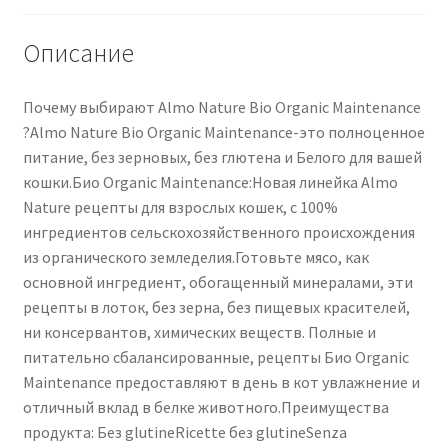
100
г
Описание
Почему выбирают Almo Nature Bio Organic Maintenance
?Almo Nature Bio Organic Maintenance-это полноценное
питание, без зерновых, без глютена и Белого для вашей
кошки.Био Organic Maintenance:Новая линейка Almo
Nature рецепты для взрослых кошек, с 100%
ингредиентов сельскохозяйственного происхождения
из органического земледелия.Готовьте мясо, как
основной ингредиент, обогащенный минералами, эти
рецепты в лоток, без зерна, без пищевых красителей,
ни консервантов, химических веществ. Полные и
питательно сбалансированные, рецепты Био Organic
Maintenance предоставляют в день в кот увлажнение и
отличный вклад в белке животного.Преимущества
продукта: Без glutineRicette без glutineSenza