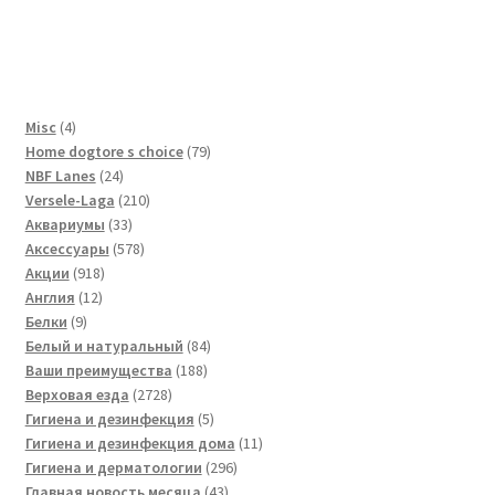
4
Misc
4
товара
79
Home dogtore s choice
79
24
товаров
NBF Lanes
24
товара
210
Versele-Laga
210
33
товаров
Аквариумы
33
товара
578
Аксессуары
578
918
товаров
Акции
918
12
товаров
Англия
12
9
товаров
Белки
9
товаров
84
Белый и натуральный
84
188
товара
Ваши преимущества
188
2728
товаров
Верховая езда
2728
товаров
5
Гигиена и дезинфекция
5
товаров
11
Гигиена и дезинфекция дома
11
296
товаров
Гигиена и дерматологии
296
43
товаров
Главная новость месяца
43