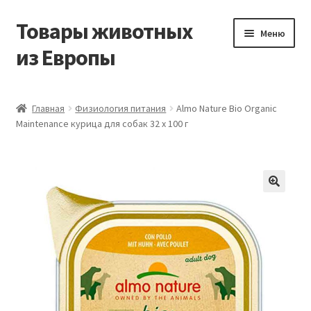
Товары животных
Перейти
Перейти
Меню
к
к
из Европы
навигации
содержимому
Главная
Главная
Физиология питания
Almo Nature Bio Organic
Maintenance курица для собак 32 х 100 г
Виды доставки
Заказать доставку корма из Германии
Контакты
Корзина
Мой аккаунт
О компании