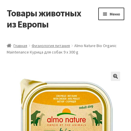
Товары животных
Перейти
Перейти
Меню
к
к
из Европы
навигации
содержимому
Главная
Главная
Физиология питания
Almo Nature Bio Organic
Maintenance Курица для собак 9 x 300 g
Виды доставки
Заказать доставку корма из Германии
Контакты
Корзина
Мой аккаунт
О компании