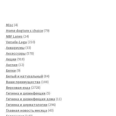
4
Misc
4
товара
79
Home dogtore s choice
79
24
товаров
NBF Lanes
24
товара
210
Versele-Laga
210
33
товаров
Аквариумы
33
товара
578
Аксессуары
578
918
товаров
Акции
918
12
товаров
Англия
12
9
товаров
Белки
9
товаров
84
Белый и натуральный
84
188
товара
Ваши преимущества
188
2728
товаров
Верховая езда
2728
товаров
5
Гигиена и дезинфекция
5
товаров
11
Гигиена и дезинфекция дома
11
296
товаров
Гигиена и дерматологии
296
43
товаров
Главная новость месяца
43
143
товара
Голландия
143