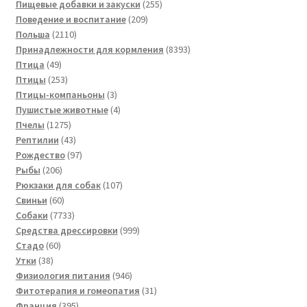
товаров
255
Пищевые добавки и закуски
255
209
товаров
Поведение и воспитание
209
2110
товаров
Польша
2110
товаров
8393
Принадлежности для кормления
8393
49
товара
Птица
49
товаров
253
Птицы
253
товара
3
Птицы-компаньоны
3
товара
4
Пушистые животные
4
1275
товара
Пчелы
1275
товаров
43
Рептилии
43
товара
97
Рождество
97
206
товаров
Рыбы
206
товаров
107
Рюкзаки для собак
107
60
товаров
Свиньи
60
товаров
7733
Собаки
7733
товара
999
Средства дрессировки
999
60
товаров
Стадо
60
38
товаров
Утки
38
товаров
946
Физиология питания
946
товаров
31
Фитотерапия и гомеопатия
31
395
товар
Франция
395