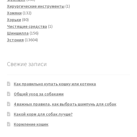
товаров
1
Хирургические инструменты
1
132
товар
Хомяки
132
80
товара
Хорьки
80
товаров
1
Чистящие средства
1
156
товар
Шиншилла
156
13604
товаров
Эстония
13604
товара
Свежие записи
Как правильно купать кошку или котенка
Общий уход за собаками
4 важных правила, как выбрать шампунь для собак
Какой корм для собак лучше?
Кормление кошек