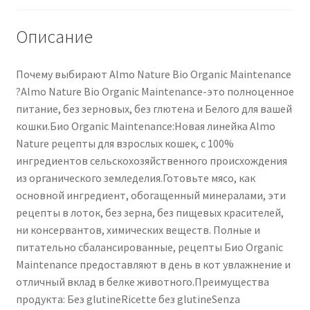
300
g
Описание
Почему выбирают Almo Nature Bio Organic Maintenance
?Almo Nature Bio Organic Maintenance-это полноценное
питание, без зерновых, без глютена и Белого для вашей
кошки.Био Organic Maintenance:Новая линейка Almo
Nature рецепты для взрослых кошек, с 100%
ингредиентов сельскохозяйственного происхождения
из органического земледелия.Готовьте мясо, как
основной ингредиент, обогащенный минералами, эти
рецепты в лоток, без зерна, без пищевых красителей,
ни консервантов, химических веществ. Полные и
питательно сбалансированные, рецепты Био Organic
Maintenance предоставляют в день в кот увлажнение и
отличный вклад в белке животного.Преимущества
продукта: Без glutineRicette без glutineSenza