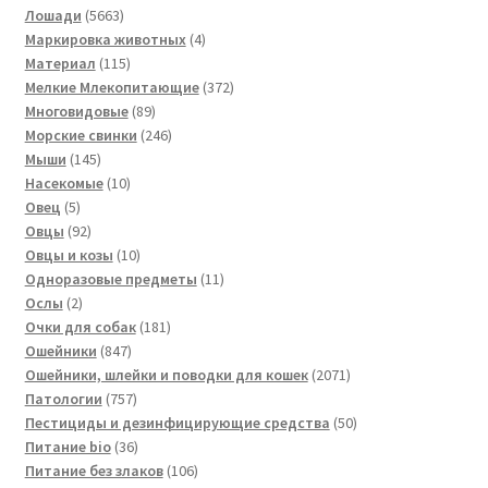
товаров
5663
Лошади
5663
товара
4
Маркировка животных
4
115
товара
Материал
115
товаров
372
Мелкие Млекопитающие
372
89
товара
Многовидовые
89
товаров
246
Морские свинки
246
145
товаров
Мыши
145
товаров
10
Насекомые
10
5
товаров
Овец
5
товаров
92
Овцы
92
товара
10
Овцы и козы
10
товаров
11
Одноразовые предметы
11
2
товаров
Ослы
2
товара
181
Очки для собак
181
847
товар
Ошейники
847
товаров
2071
Ошейники, шлейки и поводки для кошек
2071
757
товар
Патологии
757
товаров
50
Пестициды и дезинфицирующие средства
50
36
товаров
Питание bio
36
товаров
106
Питание без злаков
106