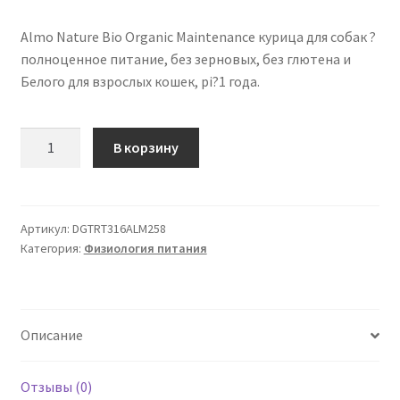
Almo Nature Bio Organic Maintenance курица для собак ?
полноценное питание, без зерновых, без глютена и
Белого для взрослых кошек, pi?1 года.
Количество
В корзину
товара
Almo
Nature
Bio
Артикул:
DGTRT316ALM258
Категория:
Физиология питания
Organic
Maintenance
Курица
для
Описание
собак
9
x
Отзывы (0)