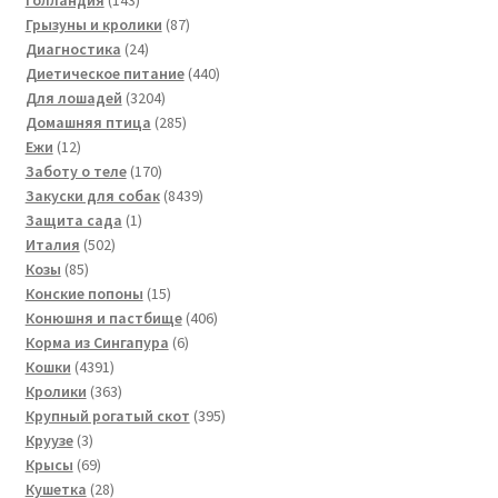
товара
87
Грызуны и кролики
87
24
товаров
Диагностика
24
товара
440
Диетическое питание
440
3204
товаров
Для лошадей
3204
товара
285
Домашняя птица
285
12
товаров
Ежи
12
товаров
170
Заботу о теле
170
товаров
8439
Закуски для собак
8439
1
товаров
Защита сада
1
502
товар
Италия
502
85
товара
Козы
85
товаров
15
Конские попоны
15
товаров
406
Конюшня и пастбище
406
6
товаров
Корма из Сингапура
6
4391
товаров
Кошки
4391
товар
363
Кролики
363
товара
395
Крупный рогатый скот
395
3
товаров
Круузе
3
товара
69
Крысы
69
товаров
28
Кушетка
28