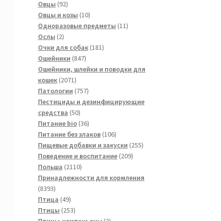
товаров
92
Овцы
92
товара
10
Овцы и козы
10
товаров
11
Одноразовые предметы
11
2
товаров
Ослы
2
товара
181
Очки для собак
181
847
товар
Ошейники
847
товаров
Ошейники, шлейки и поводки для
2071
кошек
2071
товар
757
Патологии
757
товаров
Пестициды и дезинфицирующие
50
средства
50
товаров
36
Питание bio
36
товаров
106
Питание без злаков
106
товаров
255
Пищевые добавки и закуски
255
209
товаров
Поведение и воспитание
209
2110
товаров
Польша
2110
товаров
Принадлежности для кормления
8393
8393
товара
49
Птица
49
товаров
253
Птицы
253
товара
3
Птицы-компаньоны
3