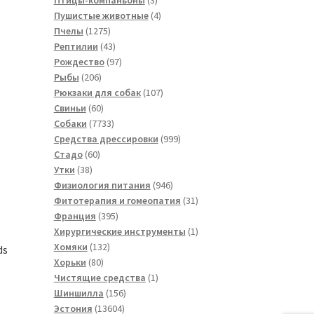
товара
4
Пушистые животные
4
1275
товара
Пчелы
1275
товаров
43
Рептилии
43
товара
97
Рождество
97
206
товаров
Рыбы
206
товаров
107
Рюкзаки для собак
107
60
товаров
Свиньи
60
товаров
7733
Собаки
7733
товара
999
Средства дрессировки
999
60
товаров
Стадо
60
38
товаров
Утки
38
товаров
946
Физиология питания
946
товаров
31
Фитотерапия и гомеопатия
31
395
товар
Франция
395
товаров
1
Хирургические инструменты
1
132
товар
Хомяки
132
ds
80
товара
Хорьки
80
товаров
1
Чистящие средства
1
156
товар
Шиншилла
156
13604
товаров
Эстония
13604