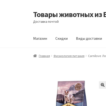
Товары животных из 
Перейти
Перейти
к
к
Доставка почтой
навигации
содержимому
Магазин
Скидки
Виды доставки
Главная
Виды доставки
Заказать доставку
Главная
Физиология питания
Carnilove Л
Отзывы
Оформление заказа
Партнерам
Ск