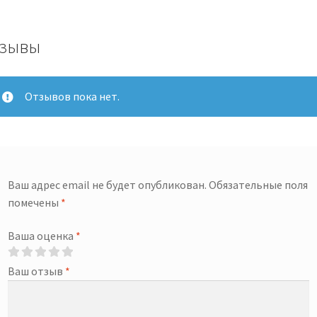
12
кг
зывы
Отзывов пока нет.
Ваш адрес email не будет опубликован.
Обязательные поля
помечены
*
Ваша оценка
*
Ваш отзыв
*