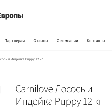
Европы
Партнерам
Отзывы
О компании
Контакты
 корма из Германии
Контакты
Корзина
Мой аккаунт
О компани
осось и Индейка Puppy 12 кг
идки
Carnilove Лосось и
Индейка Puppy 12 кг