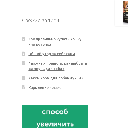
товара
Свежие записи
Как правильно купать кошку
или котенка
Общий уход за собаками
4 важных правила, как выбрать
шампунь для собак
Какой корм для собак лучше?
Кормление кошек