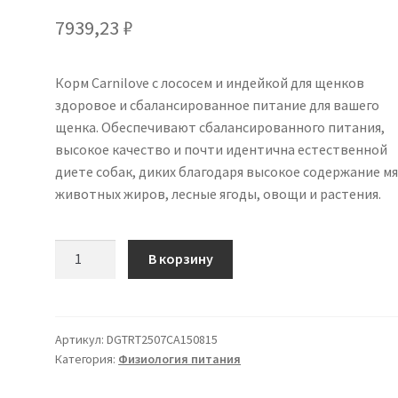
7939,23
₽
Корм Carnilove с лососем и индейкой для щенков
здоровое и сбалансированное питание для вашего
щенка. Обеспечивают сбалансированного питания,
высокое качество и почти идентична естественной
диете собак, диких благодаря высокое содержание мя
животных жиров, лесные ягоды, овощи и растения.
Количество
В корзину
товара
Carnilove
Лосось
и
Артикул:
DGTRT2507CA150815
Категория:
Физиология питания
Индейка
Puppy