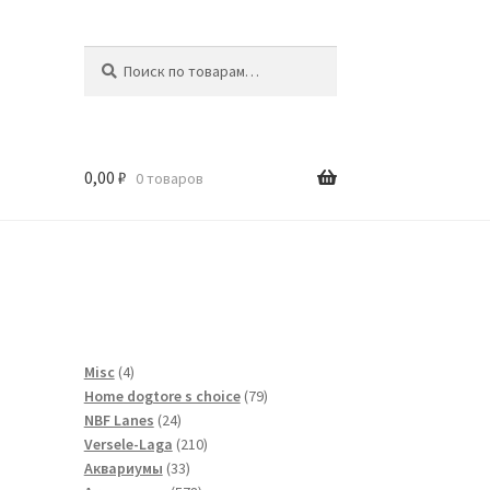
Искать:
Поиск
0,00
₽
0 товаров
и
4
Misc
4
товара
79
Home dogtore s choice
79
24
товаров
NBF Lanes
24
товара
210
Versele-Laga
210
33
товаров
Аквариумы
33