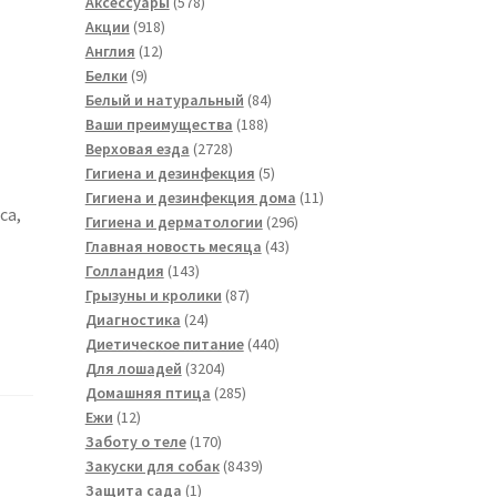
товара
578
Аксессуары
578
918
товаров
Акции
918
12
товаров
Англия
12
9
товаров
Белки
9
товаров
84
Белый и натуральный
84
188
товара
Ваши преимущества
188
2728
товаров
Верховая езда
2728
товаров
5
Гигиена и дезинфекция
5
товаров
11
Гигиена и дезинфекция дома
11
са,
296
товаров
Гигиена и дерматологии
296
43
товаров
Главная новость месяца
43
143
товара
Голландия
143
товара
87
Грызуны и кролики
87
24
товаров
Диагностика
24
товара
440
Диетическое питание
440
3204
товаров
Для лошадей
3204
товара
285
Домашняя птица
285
12
товаров
Ежи
12
товаров
170
Заботу о теле
170
товаров
8439
Закуски для собак
8439
1
товаров
Защита сада
1