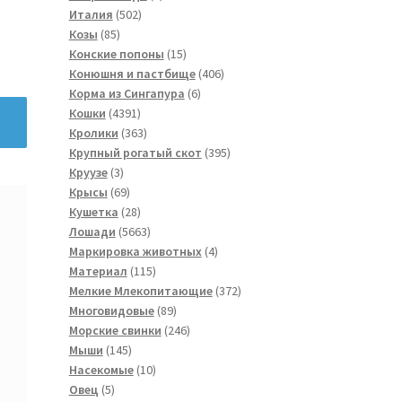
502
товар
Италия
502
85
товара
Козы
85
товаров
15
Конские попоны
15
товаров
406
Конюшня и пастбище
406
6
товаров
Корма из Сингапура
6
4391
товаров
Кошки
4391
товар
363
Кролики
363
товара
395
Крупный рогатый скот
395
3
товаров
Круузе
3
товара
69
Крысы
69
товаров
28
Кушетка
28
товаров
5663
Лошади
5663
товара
4
Маркировка животных
4
115
товара
Материал
115
товаров
372
Мелкие Млекопитающие
372
89
товара
Многовидовые
89
товаров
246
Морские свинки
246
145
товаров
Мыши
145
товаров
10
Насекомые
10
5
товаров
Овец
5