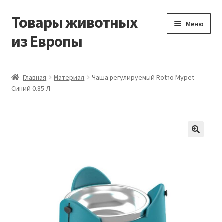
Товары животных
Перейти
Перейти
Меню
к
к
из Европы
навигации
содержимому
Главная
Главная
Материал
Чаша регулируемый Rotho Mypet
Синий 0.85 Л
Виды доставки
Заказать доставку корма из Германии
Контакты
Корзина
Мой аккаунт
О компании