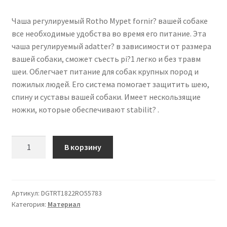
Чаша регулируемый Rotho Mypet fornir? вашей собаке
все необходимые удобства во время его питание. Эта
чаша регулируемый adatter? в зависимости от размера
вашей собаки, сможет съесть pi?1 легко и без травм
шеи. Облегчает питание для собак крупных пород и
пожилых людей. Его система помогает защитить шею,
спину и суставы вашей собаки. Имеет нескользящие
ножки, которые обеспечивают stabilit? .
Количество
В корзину
товара
Чаша
регулируемый
Rotho
Артикул:
DGTRT1822RO55783
Категория:
Материал
Mypet
Синий