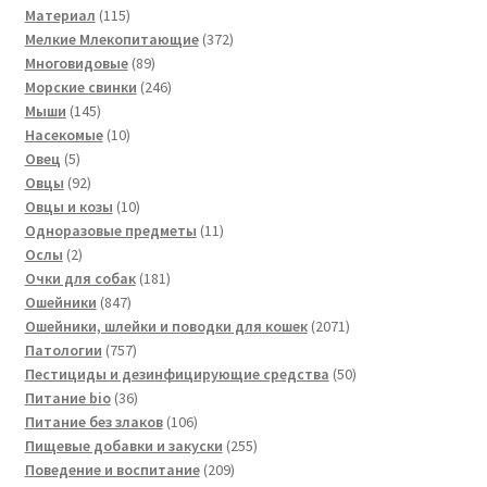
115
товара
Материал
115
товаров
372
Мелкие Млекопитающие
372
89
товара
Многовидовые
89
товаров
246
Морские свинки
246
145
товаров
Мыши
145
товаров
10
Насекомые
10
5
товаров
Овец
5
товаров
92
Овцы
92
товара
10
Овцы и козы
10
товаров
11
Одноразовые предметы
11
2
товаров
Ослы
2
товара
181
Очки для собак
181
847
товар
Ошейники
847
товаров
2071
Ошейники, шлейки и поводки для кошек
2071
757
товар
Патологии
757
товаров
50
Пестициды и дезинфицирующие средства
50
36
товаров
Питание bio
36
товаров
106
Питание без злаков
106
товаров
255
Пищевые добавки и закуски
255
209
товаров
Поведение и воспитание
209