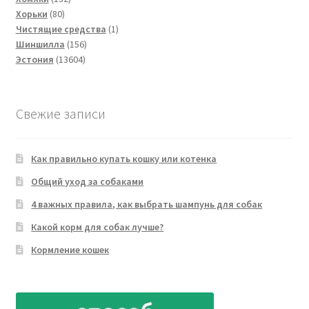
80
товара
Хорьки
80
товаров
1
Чистящие средства
1
156
товар
Шиншилла
156
13604
товаров
Эстония
13604
товара
Свежие записи
Как правильно купать кошку или котенка
Общий уход за собаками
4 важных правила, как выбрать шампунь для собак
Какой корм для собак лучше?
Кормление кошек