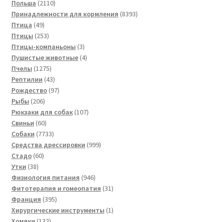
2110
товаров
Польша
2110
товаров
8393
Принадлежности для кормления
8393
49
товара
Птица
49
товаров
253
Птицы
253
товара
3
Птицы-компаньоны
3
товара
4
Пушистые животные
4
1275
товара
Пчелы
1275
товаров
43
Рептилии
43
товара
97
Рождество
97
206
товаров
Рыбы
206
товаров
107
Рюкзаки для собак
107
60
товаров
Свиньи
60
товаров
7733
Собаки
7733
товара
999
Средства дрессировки
999
60
товаров
Стадо
60
38
товаров
Утки
38
товаров
946
Физиология питания
946
товаров
31
Фитотерапия и гомеопатия
31
395
товар
Франция
395
товаров
1
Хирургические инструменты
1
132
товар
Хомяки
132