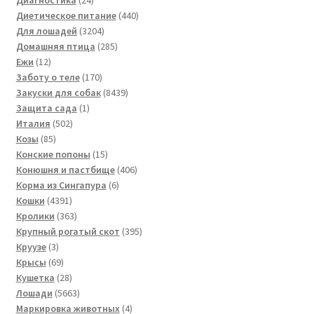
товара
440
Диетическое питание
440
3204
товаров
Для лошадей
3204
товара
285
Домашняя птица
285
12
товаров
Ежи
12
товаров
170
Заботу о теле
170
товаров
8439
Закуски для собак
8439
1
товаров
Защита сада
1
502
товар
Италия
502
85
товара
Козы
85
товаров
15
Конские попоны
15
товаров
406
Конюшня и пастбище
406
6
товаров
Корма из Сингапура
6
4391
товаров
Кошки
4391
товар
363
Кролики
363
товара
395
Крупный рогатый скот
395
3
товаров
Круузе
3
товара
69
Крысы
69
товаров
28
Кушетка
28
товаров
5663
Лошади
5663
товара
4
Маркировка животных
4