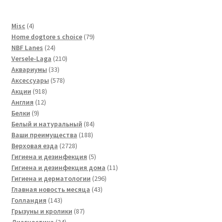
4
Misc
4
товара
79
Home dogtore s choice
79
24
товаров
NBF Lanes
24
товара
210
Versele-Laga
210
33
товаров
Аквариумы
33
товара
578
Аксессуары
578
918
товаров
Акции
918
12
товаров
Англия
12
9
товаров
Белки
9
товаров
84
Белый и натуральный
84
188
товара
Ваши преимущества
188
2728
товаров
Верховая езда
2728
товаров
5
Гигиена и дезинфекция
5
товаров
11
Гигиена и дезинфекция дома
11
296
товаров
Гигиена и дерматологии
296
43
товаров
Главная новость месяца
43
143
товара
Голландия
143
товара
87
Грызуны и кролики
87
24
товаров
Диагностика
24