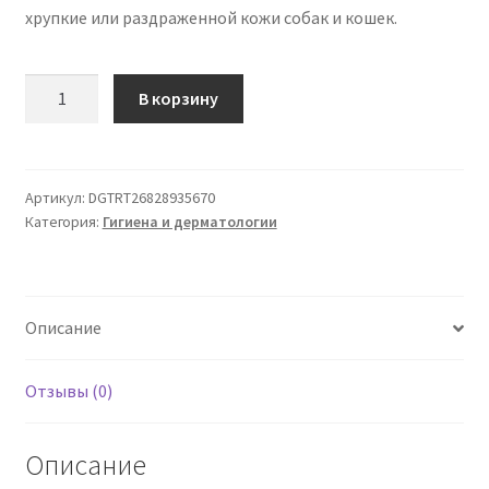
хрупкие или раздраженной кожи собак и кошек.
Количество
В корзину
товара
Dermoscent
Cicafolia
Кошек
Артикул:
DGTRT26828935670
Категория:
Гигиена и дерматологии
и
Собак
30
мл
Описание
Отзывы (0)
Описание