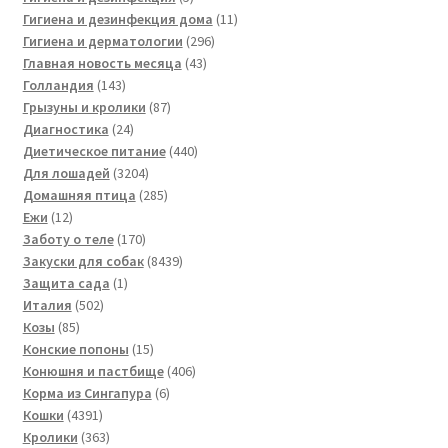
товаров
11
Гигиена и дезинфекция дома
11
296
товаров
Гигиена и дерматологии
296
43
товаров
Главная новость месяца
43
143
товара
Голландия
143
товара
87
Грызуны и кролики
87
24
товаров
Диагностика
24
товара
440
Диетическое питание
440
3204
товаров
Для лошадей
3204
товара
285
Домашняя птица
285
12
товаров
Ежи
12
товаров
170
Заботу о теле
170
товаров
8439
Закуски для собак
8439
1
товаров
Защита сада
1
502
товар
Италия
502
85
товара
Козы
85
товаров
15
Конские попоны
15
товаров
406
Конюшня и пастбище
406
6
товаров
Корма из Сингапура
6
4391
товаров
Кошки
4391
товар
363
Кролики
363