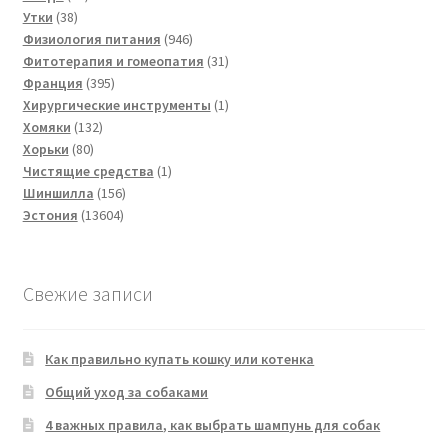
38
товаров
Утки
38
товаров
946
Физиология питания
946
товаров
31
Фитотерапия и гомеопатия
31
395
товар
Франция
395
товаров
1
Хирургические инструменты
1
132
товар
Хомяки
132
80
товара
Хорьки
80
товаров
1
Чистящие средства
1
156
товар
Шиншилла
156
13604
товаров
Эстония
13604
товара
Свежие записи
Как правильно купать кошку или котенка
Общий уход за собаками
4 важных правила, как выбрать шампунь для собак