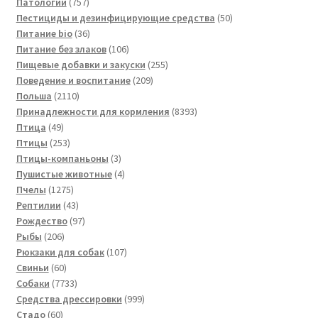
757
товар
Патологии
757
товаров
50
Пестициды и дезинфицирующие средства
50
36
товаров
Питание bio
36
товаров
106
Питание без злаков
106
товаров
255
Пищевые добавки и закуски
255
209
товаров
Поведение и воспитание
209
2110
товаров
Польша
2110
товаров
8393
Принадлежности для кормления
8393
49
товара
Птица
49
товаров
253
Птицы
253
товара
3
Птицы-компаньоны
3
товара
4
Пушистые животные
4
1275
товара
Пчелы
1275
товаров
43
Рептилии
43
товара
97
Рождество
97
206
товаров
Рыбы
206
товаров
107
Рюкзаки для собак
107
60
товаров
Свиньи
60
товаров
7733
Собаки
7733
товара
999
Средства дрессировки
999
60
товаров
Стадо
60