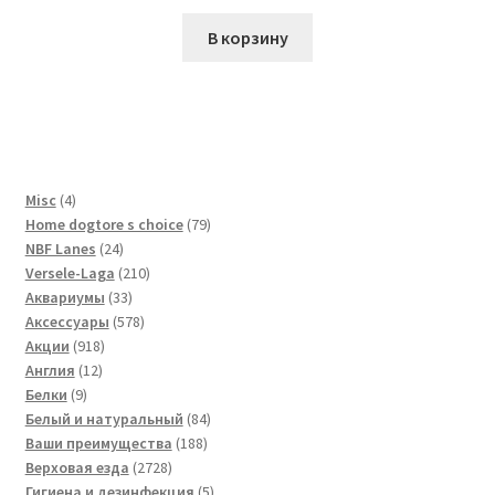
В корзину
4
Misc
4
товара
79
Home dogtore s choice
79
24
товаров
NBF Lanes
24
товара
210
Versele-Laga
210
33
товаров
Аквариумы
33
товара
578
Аксессуары
578
918
товаров
Акции
918
12
товаров
Англия
12
9
товаров
Белки
9
товаров
84
Белый и натуральный
84
188
товара
Ваши преимущества
188
2728
товаров
Верховая езда
2728
товаров
5
Гигиена и дезинфекция
5