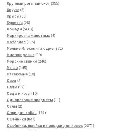
товара
395
Крупный рогатый скот
395
3
товаров
Круузе
3
товара
69
Крысы
69
товаров
28
Кушетка
28
товаров
5663
Лошади
5663
товара
4
Маркировка животных
4
115
товара
Материал
115
товаров
372
Мелкие Млекопитающие
372
89
товара
Многовидовые
89
товаров
246
Морские свинки
246
145
товаров
Мыши
145
товаров
10
Насекомые
10
5
товаров
Овец
5
товаров
92
Овцы
92
товара
10
Овцы и козы
10
товаров
11
Одноразовые предметы
11
2
товаров
Ослы
2
товара
181
Очки для собак
181
847
товар
Ошейники
847
товаров
2071
Ошейники, шлейки и поводки для кошек
2071