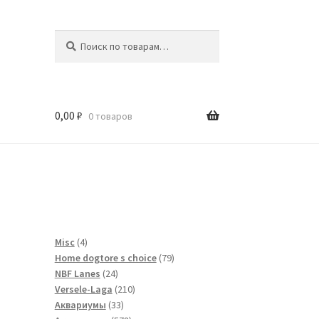
Искать:
Поиск
0,00
₽
0 товаров
и
4
Misc
4
товара
79
Home dogtore s choice
79
24
товаров
NBF Lanes
24
товара
210
Versele-Laga
210
33
товаров
Аквариумы
33