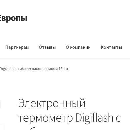
Европы
Партнерам
Отзывы
О компании
Контакты
 корма из Германии
Контакты
Корзина
Мой аккаунт
О компани
giflash с гибким наконечником 15 см
идки
Электронный
термометр Digiflash с