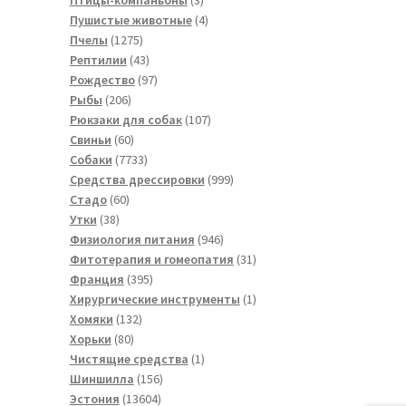
товара
4
Пушистые животные
4
1275
товара
Пчелы
1275
товаров
43
Рептилии
43
товара
97
Рождество
97
206
товаров
Рыбы
206
товаров
107
Рюкзаки для собак
107
60
товаров
Свиньи
60
товаров
7733
Собаки
7733
товара
999
Средства дрессировки
999
60
товаров
Стадо
60
38
товаров
Утки
38
товаров
946
Физиология питания
946
товаров
31
Фитотерапия и гомеопатия
31
395
товар
Франция
395
товаров
1
Хирургические инструменты
1
132
товар
Хомяки
132
80
товара
Хорьки
80
товаров
1
Чистящие средства
1
156
товар
Шиншилла
156
13604
товаров
Эстония
13604