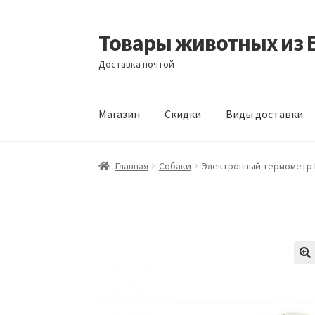
Товары животных из 
Перейти
Перейти
к
к
Доставка почтой
навигации
содержимому
Магазин
Скидки
Виды доставки
Главная
Виды доставки
Заказать доставку
Главная
Собаки
Электронный термометр Di
Отзывы
Оформление заказа
Партнерам
Ск