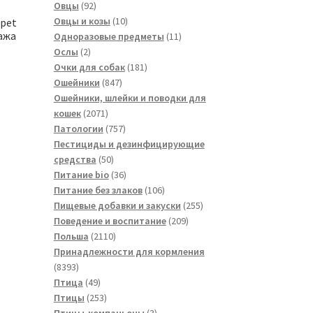
товаров
92
Овцы
92
товара
10
Овцы и козы
10
rpet
ажа
товаров
11
Одноразовые предметы
11
2
товаров
Ослы
2
товара
181
Очки для собак
181
847
товар
Ошейники
847
товаров
Ошейники, шлейки и поводки для
2071
кошек
2071
товар
757
Патологии
757
товаров
Пестициды и дезинфицирующие
50
средства
50
товаров
36
Питание bio
36
товаров
106
Питание без злаков
106
товаров
255
Пищевые добавки и закуски
255
209
товаров
Поведение и воспитание
209
2110
товаров
Польша
2110
товаров
Принадлежности для кормления
8393
8393
товара
49
Птица
49
товаров
253
Птицы
253
товара
3
Птицы-компаньоны
3