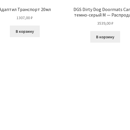
Адаптил Транспорт 20мл
DGS Dirty Dog Doormats Ca
темно-серый M — Распрод
1307,00
₽
3539,00
₽
В корзину
В корзину