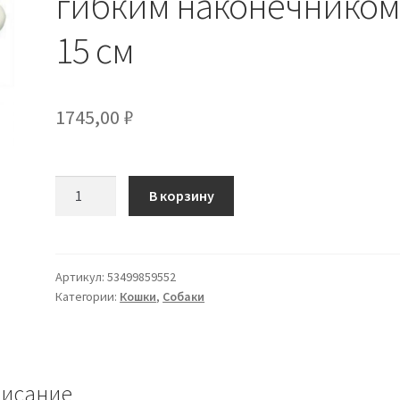
гибким наконечнико
15 см
1745,00
₽
Количество
В корзину
товара
Электронный
термометр
Digiflash
Артикул:
53499859552
Категории:
Кошки
,
Собаки
с
гибким
наконечником
15
см
исание