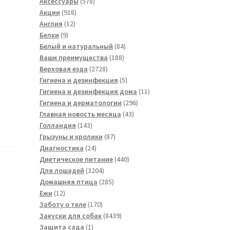
м
товара
578
Аксессуары
578
918
товаров
Акции
918
12
товаров
Англия
12
9
товаров
Белки
9
товаров
84
Белый и натуральный
84
188
товара
Ваши преимущества
188
2728
товаров
Верховая езда
2728
товаров
5
Гигиена и дезинфекция
5
товаров
11
Гигиена и дезинфекция дома
11
296
товаров
Гигиена и дерматологии
296
43
товаров
Главная новость месяца
43
143
товара
Голландия
143
товара
87
Грызуны и кролики
87
24
товаров
Диагностика
24
товара
440
Диетическое питание
440
3204
товаров
Для лошадей
3204
товара
285
Домашняя птица
285
12
товаров
Ежи
12
товаров
170
Заботу о теле
170
товаров
8439
Закуски для собак
8439
1
товаров
Защита сада
1