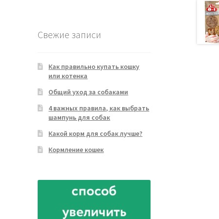
товара
Свежие записи
Как правильно купать кошку
или котенка
Общий уход за собаками
4 важных правила, как выбрать
шампунь для собак
Какой корм для собак лучше?
Кормление кошек