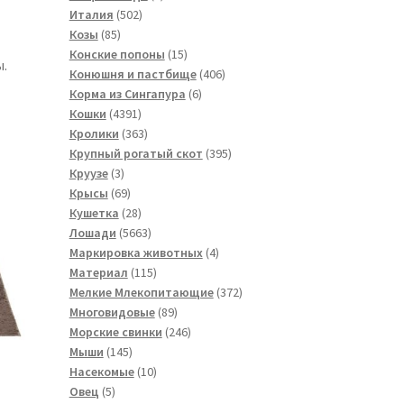
502
товар
Италия
502
85
товара
Козы
85
товаров
15
Конские попоны
15
.
товаров
406
Конюшня и пастбище
406
6
товаров
Корма из Сингапура
6
4391
товаров
Кошки
4391
товар
363
Кролики
363
товара
395
Крупный рогатый скот
395
3
товаров
Круузе
3
товара
69
Крысы
69
товаров
28
Кушетка
28
товаров
5663
Лошади
5663
товара
4
Маркировка животных
4
115
товара
Материал
115
товаров
372
Мелкие Млекопитающие
372
89
товара
Многовидовые
89
товаров
246
Морские свинки
246
145
товаров
Мыши
145
товаров
10
Насекомые
10
5
товаров
Овец
5