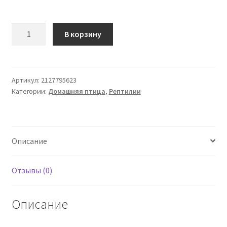
Количество
В корзину
товара
Ferme
de
Beaumont
Артикул:
2127795623
Категории:
Домашняя птица
,
Рептилии
Обезвоженные
сверчки
100
г
Описание
Отзывы (0)
Описание