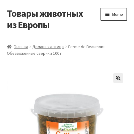
Товары животных
Перейти
Перейти
Меню
к
к
из Европы
навигации
содержимому
Главная
Главная
Домашняя птица
Ferme de Beaumont
Обезвоженные сверчки 100 г
Виды доставки
Заказать доставку корма из Германии
Контакты
Корзина
Мой аккаунт
О компании