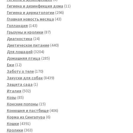
товаров
11
Гигиена и дезинфекция дома
11
296
товаров
Гигиена и дерматологии
296
43
товаров
Главная новость месяца
43
143
товара
Голландия
143
товара
87
Грызуны и кролики
87
24
товаров
Диагностика
24
товара
440
Диетическое питание
440
3204
товаров
Для лошадей
3204
товара
285
Домашняя птица
285
12
товаров
Ежи
12
товаров
170
Заботу о теле
170
товаров
8439
Закуски для собак
8439
1
товаров
Защита сада
1
502
товар
Италия
502
85
товара
Козы
85
товаров
15
Конские попоны
15
товаров
406
Конюшня и пастбище
406
6
товаров
Корма из Сингапура
6
4391
товаров
Кошки
4391
товар
363
Кролики
363