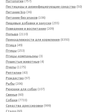
757
товар
Патологии
757
товаров
50
Пестициды и дезинфицирующие средства
50
36
товаров
Питание bio
36
товаров
106
Питание без злаков
106
товаров
255
Пищевые добавки и закуски
255
209
товаров
Поведение и воспитание
209
2110
товаров
Польша
2110
товаров
8393
Принадлежности для кормления
8393
49
товара
Птица
49
товаров
253
Птицы
253
товара
3
Птицы-компаньоны
3
товара
4
Пушистые животные
4
1275
товара
Пчелы
1275
товаров
43
Рептилии
43
товара
97
Рождество
97
206
товаров
Рыбы
206
товаров
107
Рюкзаки для собак
107
60
товаров
Свиньи
60
товаров
7733
Собаки
7733
товара
999
Средства дрессировки
999
60
товаров
Стадо
60