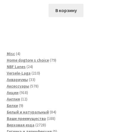
В корзину
4
Misc
4
товара
79
Home dogtore s choice
79
24
товаров
NBF Lanes
24
товара
210
Versele-Laga
210
33
товаров
Аквариумы
33
товара
578
Аксессуары
578
918
товаров
Акции
918
12
товаров
Англия
12
9
товаров
Белки
9
товаров
84
Белый и натуральный
84
188
товара
Ваши преимущества
188
2728
товаров
Верховая езда
2728
товаров
5
Гигиена и дезинфекция
5