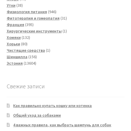
38
товаров
Утки
38
товаров
946
Физиология питания
946
товаров
31
Фитотерапия и гомеопатия
31
395
товар
Франция
395
товаров
1
Хирургические инструменты
1
132
товар
Хомяки
132
80
товара
Хорьки
80
товаров
1
Чистящие средства
1
156
товар
Шиншилла
156
13604
товаров
Эстония
13604
товара
Свежие записи
Как правильно купать кошку или котенка
Общий уход за собаками
4 важных правила, как выбрать шампунь для собак