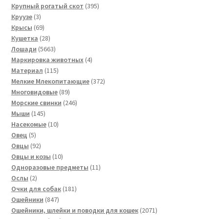
товара
395
Крупный рогатый скот
395
3
товаров
Круузе
3
товара
69
Крысы
69
товаров
28
Кушетка
28
товаров
5663
Лошади
5663
товара
4
Маркировка животных
4
115
товара
Материал
115
товаров
372
Мелкие Млекопитающие
372
89
товара
Многовидовые
89
товаров
246
Морские свинки
246
145
товаров
Мыши
145
товаров
10
Насекомые
10
5
товаров
Овец
5
товаров
92
Овцы
92
товара
10
Овцы и козы
10
товаров
11
Одноразовые предметы
11
2
товаров
Ослы
2
товара
181
Очки для собак
181
847
товар
Ошейники
847
товаров
2071
Ошейники, шлейки и поводки для кошек
2071