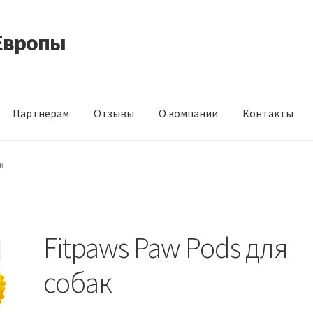
Европы
Партнерам
Отзывы
О компании
Контакты
 корма из Германии
Контакты
Корзина
Мой аккаунт
О компани
к
идки
Fitpaws Paw Pods для
собак