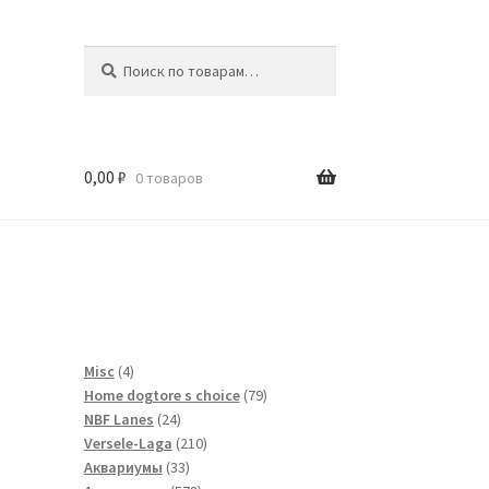
Искать:
Поиск
0,00
₽
0 товаров
и
4
Misc
4
товара
79
Home dogtore s choice
79
24
товаров
NBF Lanes
24
товара
210
Versele-Laga
210
33
товаров
Аквариумы
33