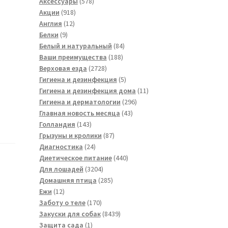
товара
578
Аксессуары
578
918
товаров
Акции
918
12
товаров
Англия
12
9
товаров
Белки
9
товаров
84
Белый и натуральный
84
188
товара
Ваши преимущества
188
2728
товаров
Верховая езда
2728
товаров
5
Гигиена и дезинфекция
5
товаров
11
Гигиена и дезинфекция дома
11
296
товаров
Гигиена и дерматологии
296
43
товаров
Главная новость месяца
43
143
товара
Голландия
143
товара
87
Грызуны и кролики
87
24
товаров
Диагностика
24
товара
440
Диетическое питание
440
3204
товаров
Для лошадей
3204
товара
285
Домашняя птица
285
12
товаров
Ежи
12
товаров
170
Заботу о теле
170
товаров
8439
Закуски для собак
8439
1
товаров
Защита сада
1