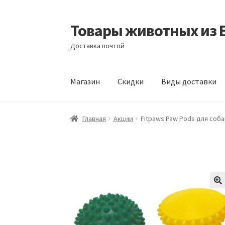
Товары животных из 
Перейти
Перейти
к
к
Доставка почтой
навигации
содержимому
Магазин
Скидки
Виды доставки
Главная
Виды доставки
Заказать доставку
Главная
Акции
Fitpaws Paw Pods для соба
Отзывы
Оформление заказа
Партнерам
Ск