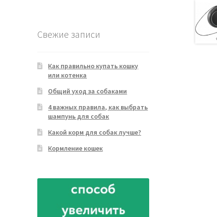
товара
Свежие записи
Как правильно купать кошку
или котенка
Общий уход за собаками
4 важных правила, как выбрать
шампунь для собак
Какой корм для собак лучше?
Кормление кошек