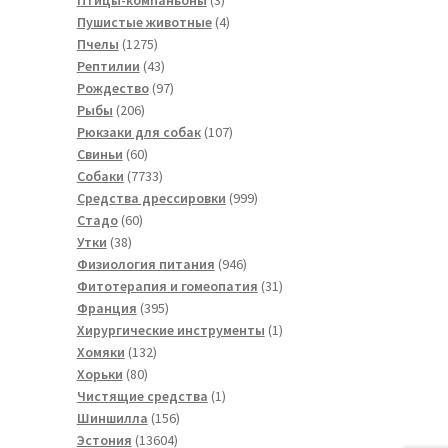
товара
4
Пушистые животные
4
1275
товара
Пчелы
1275
товаров
43
Рептилии
43
товара
97
Рождество
97
206
товаров
Рыбы
206
товаров
107
Рюкзаки для собак
107
60
товаров
Свиньи
60
товаров
7733
Собаки
7733
товара
999
Средства дрессировки
999
60
товаров
Стадо
60
38
товаров
Утки
38
товаров
946
Физиология питания
946
товаров
31
Фитотерапия и гомеопатия
31
395
товар
Франция
395
товаров
1
Хирургические инструменты
1
132
товар
Хомяки
132
80
товара
Хорьки
80
товаров
1
Чистящие средства
1
156
товар
Шиншилла
156
13604
товаров
Эстония
13604