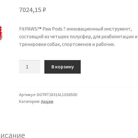
7024,15
₽
FitPAWS?® Paw Pods ? инновационный инструмент,
состоящий из четырех полусфер, для реабилитации и
тренировки собак, спортсменов и рабочих.
Количество
В корзину
товара
Fitpaws
Paw
Pods
Артикул:
DGTRT2831AL1036500
Категория:
Акции
для
собак
исание