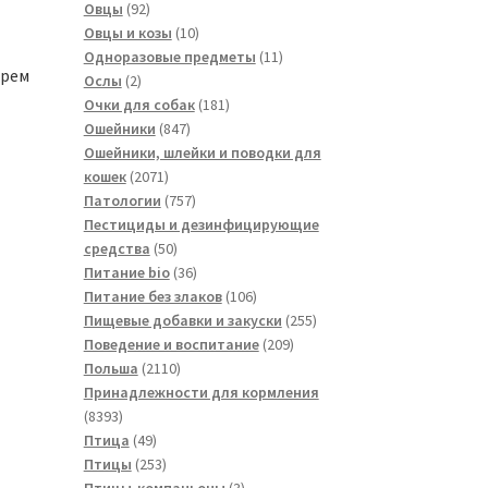
товаров
92
Овцы
92
товара
10
Овцы и козы
10
товаров
11
Одноразовые предметы
11
Крем
2
товаров
Ослы
2
товара
181
Очки для собак
181
847
товар
Ошейники
847
товаров
Ошейники, шлейки и поводки для
2071
кошек
2071
товар
757
Патологии
757
товаров
Пестициды и дезинфицирующие
50
средства
50
товаров
36
Питание bio
36
товаров
106
Питание без злаков
106
товаров
255
Пищевые добавки и закуски
255
209
товаров
Поведение и воспитание
209
2110
товаров
Польша
2110
товаров
Принадлежности для кормления
8393
8393
товара
49
Птица
49
товаров
253
Птицы
253
товара
3
Птицы-компаньоны
3