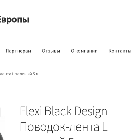
Европы
Партнерам
Отзывы
О компании
Контакты
 корма из Германии
Контакты
Корзина
Мой аккаунт
О компани
-лента L зеленый 5 м
идки
Flexi Black Design
Поводок-лента L