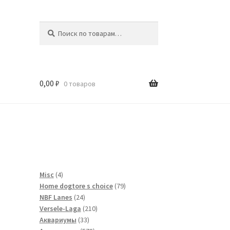
Искать:
Поиск
0,00
₽
0 товаров
и
4
Misc
4
товара
79
Home dogtore s choice
79
24
товаров
NBF Lanes
24
товара
210
Versele-Laga
210
33
товаров
Аквариумы
33