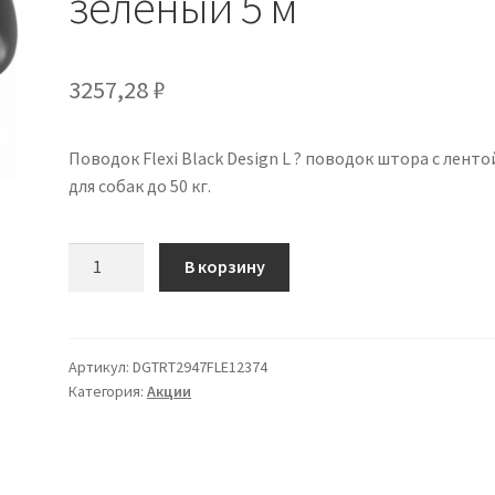
зеленый 5 м
3257,28
₽
Поводок Flexi Black Design L ? поводок штора с лентой
для собак до 50 кг.
Количество
В корзину
товара
Flexi
Black
Design
Артикул:
DGTRT2947FLE12374
Категория:
Акции
Поводок-
лента
L
зеленый