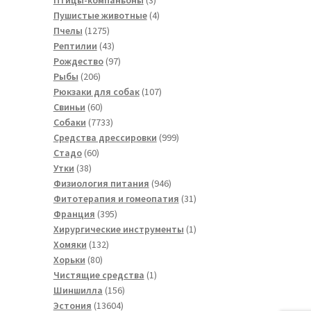
товара
4
Пушистые животные
4
1275
товара
Пчелы
1275
товаров
43
Рептилии
43
товара
97
Рождество
97
206
товаров
Рыбы
206
товаров
107
Рюкзаки для собак
107
60
товаров
Свиньи
60
товаров
7733
Собаки
7733
товара
999
Средства дрессировки
999
60
товаров
Стадо
60
38
товаров
Утки
38
товаров
946
Физиология питания
946
товаров
31
Фитотерапия и гомеопатия
31
395
товар
Франция
395
товаров
1
Хирургические инструменты
1
132
товар
Хомяки
132
80
товара
Хорьки
80
товаров
1
Чистящие средства
1
156
товар
Шиншилла
156
13604
товаров
Эстония
13604