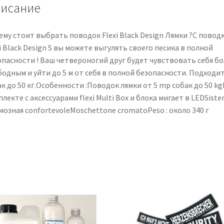
5
исание
м
ему стоит выбрать поводок Flexi Black Design Лямки ?С повод
i Black Design S вы можете выгулять своего песика в полной
опасности ! Ваш четвероногий друг будет чувствовать себя бо
одным и уйти до 5 м от себя в полной безопасности. Подходит
к до 50 кг.Особенности :Поводок лямки от 5 mp собак до 50 kg
лекте с аксессуарами flexi Multi Box и блока мигает в LEDSist
озная confortevoleMoschettone cromatoPeso : около 340 г