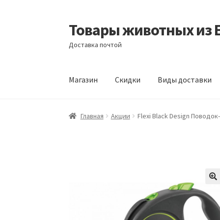
Товары животных из 
Перейти
Перейти
к
к
Доставка почтой
навигации
содержимому
Магазин
Скидки
Виды доставки
Главная
Виды доставки
Заказать доставку
Главная
Акции
Flexi Black Design Поводок
Отзывы
Оформление заказа
Партнерам
Ск