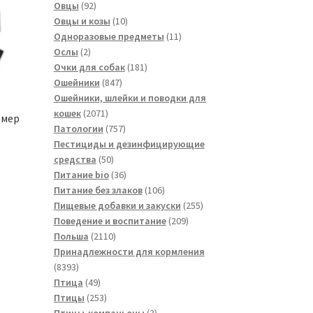
товаров
92
Овцы
92
товара
10
Овцы и козы
10
товаров
11
Одноразовые предметы
11
2
товаров
Ослы
2
товара
181
Очки для собак
181
847
товар
Ошейники
847
товаров
Ошейники, шлейки и поводки для
2071
кошек
2071
змер
товар
757
Патологии
757
товаров
Пестициды и дезинфицирующие
50
средства
50
товаров
36
Питание bio
36
товаров
106
Питание без злаков
106
товаров
255
Пищевые добавки и закуски
255
209
товаров
Поведение и воспитание
209
2110
товаров
Польша
2110
товаров
Принадлежности для кормления
8393
8393
товара
49
Птица
49
товаров
253
Птицы
253
товара
3
Птицы-компаньоны
3