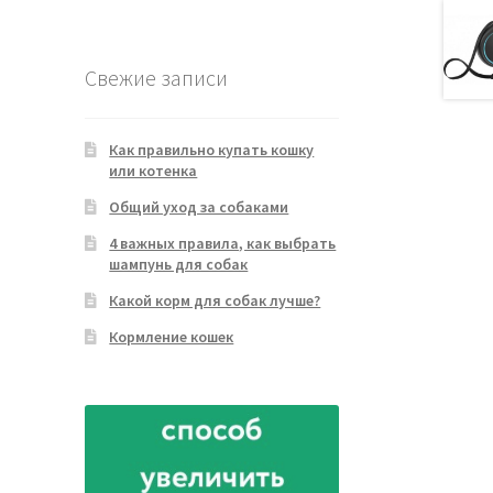
товара
Свежие записи
Как правильно купать кошку
или котенка
Общий уход за собаками
4 важных правила, как выбрать
шампунь для собак
Какой корм для собак лучше?
Кормление кошек