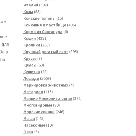
502
товар
Италия
502
85
товара
Козы
85
товаров
15
Конские попоны
15
ком
товаров
406
Конюшня и пастбище
406
6
товаров
Корма из Сингапура
6
лее
4391
товаров
Кошки
4391
 для
товар
363
Кролики
363
товара
395
Da в
Крупный рогатый скот
395
3
товаров
Круузе
3
ema
товара
69
Крысы
69
товаров
28
Кушетка
28
товаров
5663
Лошади
5663
товара
4
Маркировка животных
4
115
товара
Материал
115
товаров
372
Мелкие Млекопитающие
372
89
товара
Многовидовые
89
товаров
246
Морские свинки
246
145
товаров
Мыши
145
товаров
10
Насекомые
10
5
товаров
Овец
5