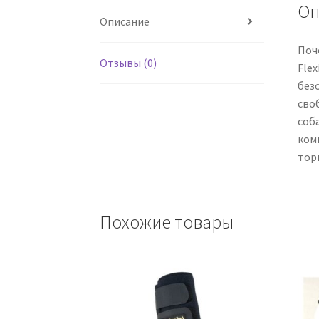
Оп
Описание
Поч
Отзывы (0)
Flex
без
своб
соба
комп
торм
Похожие товары