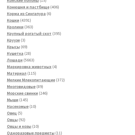
Конские попоны
15
товаров
406
Конюшня и пастбище
406
6
товаров
Корма из Сингапура
6
4391
товаров
Кошки
4391
товар
363
Кролики
363
товара
395
Крупный рогатый скот
395
3
товаров
Круузе
3
товара
69
Крысы
69
товаров
28
Кушетка
28
товаров
5663
Лошади
5663
товара
4
Маркировка животных
4
115
товара
Материал
115
товаров
372
Мелкие Млекопитающие
372
89
товара
Многовидовые
89
товаров
246
Морские свинки
246
145
товаров
Мыши
145
товаров
10
Насекомые
10
5
товаров
Овец
5
товаров
92
Овцы
92
товара
10
Овцы и козы
10
товаров
11
Одноразовые предметы
11