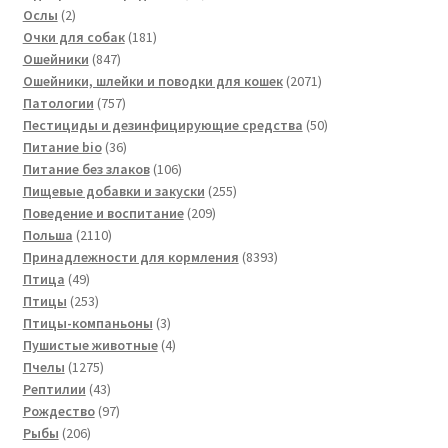
2
товаров
Ослы
2
товара
181
Очки для собак
181
847
товар
Ошейники
847
товаров
2071
Ошейники, шлейки и поводки для кошек
2071
757
товар
Патологии
757
товаров
50
Пестициды и дезинфицирующие средства
50
36
товаров
Питание bio
36
товаров
106
Питание без злаков
106
товаров
255
Пищевые добавки и закуски
255
209
товаров
Поведение и воспитание
209
2110
товаров
Польша
2110
товаров
8393
Принадлежности для кормления
8393
49
товара
Птица
49
товаров
253
Птицы
253
товара
3
Птицы-компаньоны
3
товара
4
Пушистые животные
4
1275
товара
Пчелы
1275
товаров
43
Рептилии
43
товара
97
Рождество
97
206
товаров
Рыбы
206