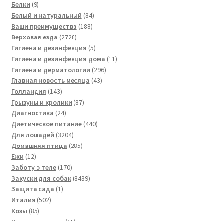
9
товаров
Белки
9
товаров
84
Белый и натуральный
84
188
товара
Ваши преимущества
188
2728
товаров
Верховая езда
2728
товаров
5
Гигиена и дезинфекция
5
товаров
11
Гигиена и дезинфекция дома
11
296
товаров
Гигиена и дерматологии
296
43
товаров
Главная новость месяца
43
143
товара
Голландия
143
товара
87
Грызуны и кролики
87
24
товаров
Диагностика
24
товара
440
Диетическое питание
440
3204
товаров
Для лошадей
3204
товара
285
Домашняя птица
285
12
товаров
Ежи
12
товаров
170
Заботу о теле
170
товаров
8439
Закуски для собак
8439
1
товаров
Защита сада
1
502
товар
Италия
502
85
товара
Козы
85
товаров
15