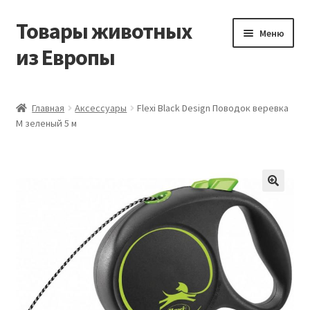
Товары животных
Перейти
Перейти
Меню
к
к
из Европы
навигации
содержимому
Главная
Главная
Аксессуары
Flexi Black Design Поводок веревка
M зеленый 5 м
Виды доставки
Заказать доставку корма из Германии
Контакты
Корзина
Мой аккаунт
О компании