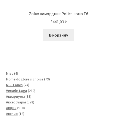
Zolux намордник Police кожа T6
3441,03
₽
В корзину
4
Misc
4
товара
79
Home dogtore s choice
79
24
товаров
NBF Lanes
24
товара
210
Versele-Laga
210
33
товаров
Аквариумы
33
товара
578
Аксессуары
578
918
товаров
Акции
918
12
товаров
Англия
12