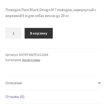
Поводок Flexi Black Design M ? поводок, завернутый с
веревкой 5 м для собак весом до 20 кг.
Количество
В корзину
товара
Flexi
Black
Design
Артикул:
DGTRT3667FLE12264
Категория:
Аксессуары
Поводок
веревка
M
зеленый
Описание
5
м
Отзывы (0)