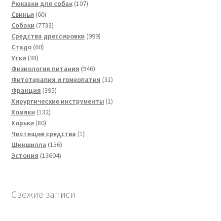
товаров
107
Рюкзаки для собак
107
60
товаров
Свиньи
60
товаров
7733
Собаки
7733
товара
999
Средства дрессировки
999
60
товаров
Стадо
60
38
товаров
Утки
38
товаров
946
Физиология питания
946
товаров
31
Фитотерапия и гомеопатия
31
395
товар
Франция
395
товаров
1
Хирургические инструменты
1
132
товар
Хомяки
132
80
товара
Хорьки
80
товаров
1
Чистящие средства
1
156
товар
Шиншилла
156
13604
товаров
Эстония
13604
товара
Свежие записи