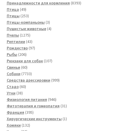
товаров
8393
Принадлежности для кормления
8393
49
товара
Птица
49
товаров
253
Птицы
253
товара
3
Птицы-компаньоны
3
товара
4
Пушистые животные
4
1275
товара
Пчелы
1275
товаров
43
Рептилии
43
товара
97
Рождество
97
206
товаров
Рыбы
206
товаров
107
Рюкзаки для собак
107
60
товаров
Свиньи
60
товаров
7733
Собаки
7733
товара
999
Средства дрессировки
999
60
товаров
Стадо
60
38
товаров
Утки
38
товаров
946
Физиология питания
946
товаров
31
Фитотерапия и гомеопатия
31
395
товар
Франция
395
товаров
1
Хирургические инструменты
1
132
товар
Хомяки
132