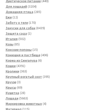
товара
440
Диетическое питание
440
3204
товаров
Для лошадей
3204
товара
285
Домашняя птица
285
12
товаров
Ежи
12
товаров
170
Заботу о теле
170
товаров
8439
Закуски для собак
8439
1
товаров
Защита сада
1
502
товар
Италия
502
85
товара
Козы
85
товаров
15
Конские попоны
15
товаров
406
Конюшня и пастбище
406
6
товаров
Корма из Сингапура
6
4391
товаров
Кошки
4391
товар
363
Кролики
363
товара
395
Крупный рогатый скот
395
3
товаров
Круузе
3
товара
69
Крысы
69
товаров
28
Кушетка
28
товаров
5663
Лошади
5663
товара
4
Маркировка животных
4
115
товара
Материал
115