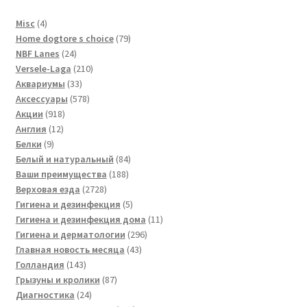
4
Misc
4
товара
79
Home dogtore s choice
79
24
товаров
NBF Lanes
24
товара
210
Versele-Laga
210
33
товаров
Аквариумы
33
товара
578
Аксессуары
578
918
товаров
Акции
918
12
товаров
Англия
12
9
товаров
Белки
9
товаров
84
Белый и натуральный
84
188
товара
Ваши преимущества
188
2728
товаров
Верховая езда
2728
товаров
5
Гигиена и дезинфекция
5
товаров
11
Гигиена и дезинфекция дома
11
296
товаров
Гигиена и дерматологии
296
43
товаров
Главная новость месяца
43
143
товара
Голландия
143
товара
87
Грызуны и кролики
87
24
товаров
Диагностика
24