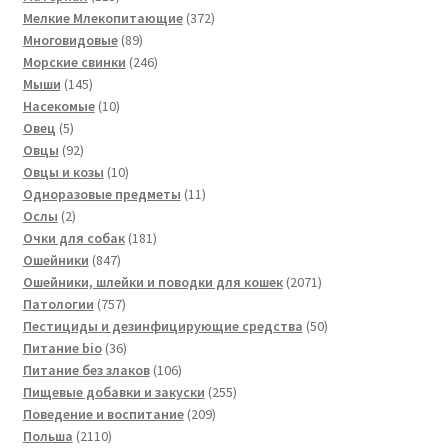
товаров
372
Мелкие Млекопитающие
372
89
товара
Многовидовые
89
товаров
246
Морские свинки
246
145
товаров
Мыши
145
товаров
10
Насекомые
10
5
товаров
Овец
5
товаров
92
Овцы
92
товара
10
Овцы и козы
10
товаров
11
Одноразовые предметы
11
2
товаров
Ослы
2
товара
181
Очки для собак
181
847
товар
Ошейники
847
товаров
2071
Ошейники, шлейки и поводки для кошек
2071
757
товар
Патологии
757
товаров
50
Пестициды и дезинфицирующие средства
50
36
товаров
Питание bio
36
товаров
106
Питание без злаков
106
товаров
255
Пищевые добавки и закуски
255
209
товаров
Поведение и воспитание
209
2110
товаров
Польша
2110