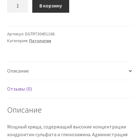
Количество
В корзину
товара
Flexivet
Start
20
Артикул:
DGTRT30451166
Категория:
Патологии
х
10
кпп
Описание
Отзывы (0)
Описание
Мощный хряща, содержащий высокие концентрации
хондроитин сульфата и глюкозамина. Администрация