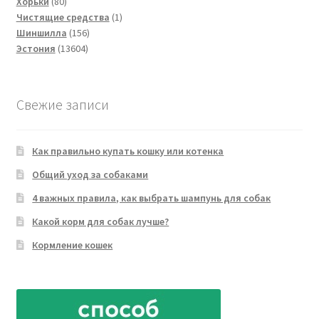
80
товара
Хорьки
80
товаров
1
Чистящие средства
1
156
товар
Шиншилла
156
13604
товаров
Эстония
13604
товара
Свежие записи
Как правильно купать кошку или котенка
Общий уход за собаками
4 важных правила, как выбрать шампунь для собак
Какой корм для собак лучше?
Кормление кошек