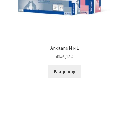
Anxitane M и L
4046,18
₽
В корзину