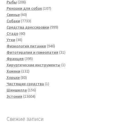
206
товаров
Рыбы
206
товаров
107
Рюкзаки для собак
107
60
товаров
Свиньи
60
товаров
7733
Собаки
7733
товара
999
Средства дрессировки
999
60
товаров
Стадо
60
38
товаров
Утки
38
товаров
946
Физиология питания
946
товаров
31
Фитотерапия и гомеопатия
31
395
товар
Франция
395
товаров
1
Хирургические инструменты
1
132
товар
Хомяки
132
80
товара
Хорьки
80
товаров
1
Чистящие средства
1
156
товар
Шиншилла
156
13604
товаров
Эстония
13604
товара
Свежие записи