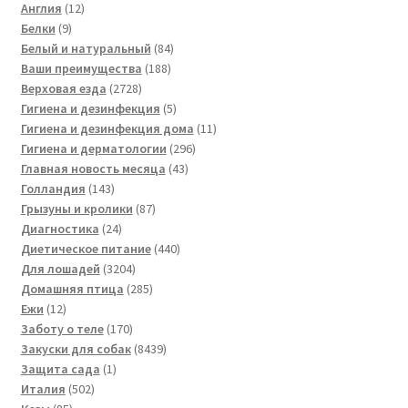
12
товаров
Англия
12
9
товаров
Белки
9
товаров
84
Белый и натуральный
84
188
товара
Ваши преимущества
188
2728
товаров
Верховая езда
2728
товаров
5
Гигиена и дезинфекция
5
товаров
11
Гигиена и дезинфекция дома
11
296
товаров
Гигиена и дерматологии
296
43
товаров
Главная новость месяца
43
143
товара
Голландия
143
товара
87
Грызуны и кролики
87
24
товаров
Диагностика
24
товара
440
Диетическое питание
440
3204
товаров
Для лошадей
3204
товара
285
Домашняя птица
285
12
товаров
Ежи
12
товаров
170
Заботу о теле
170
товаров
8439
Закуски для собак
8439
1
товаров
Защита сада
1
502
товар
Италия
502
85
товара