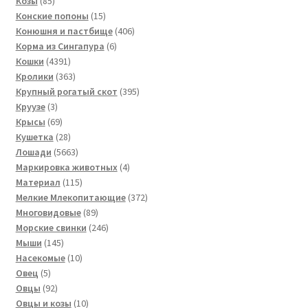
Козы
85
товаров
15
Конские попоны
15
товаров
406
Конюшня и пастбище
406
6
товаров
Корма из Сингапура
6
4391
товаров
Кошки
4391
товар
363
Кролики
363
товара
395
Крупный рогатый скот
395
3
товаров
Круузе
3
товара
69
Крысы
69
товаров
28
Кушетка
28
товаров
5663
Лошади
5663
товара
4
Маркировка животных
4
115
товара
Материал
115
товаров
372
Мелкие Млекопитающие
372
89
товара
Многовидовые
89
товаров
246
Морские свинки
246
145
товаров
Мыши
145
товаров
10
Насекомые
10
5
товаров
Овец
5
товаров
92
Овцы
92
товара
10
Овцы и козы
10