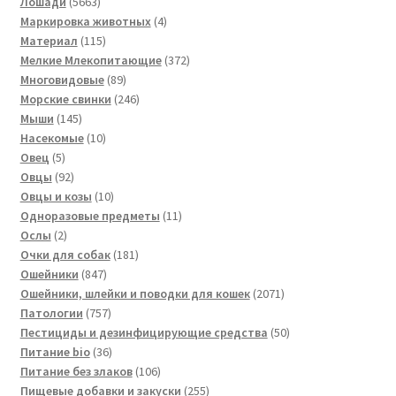
товаров
5663
Лошади
5663
товара
4
Маркировка животных
4
115
товара
Материал
115
товаров
372
Мелкие Млекопитающие
372
89
товара
Многовидовые
89
товаров
246
Морские свинки
246
145
товаров
Мыши
145
товаров
10
Насекомые
10
5
товаров
Овец
5
товаров
92
Овцы
92
товара
10
Овцы и козы
10
товаров
11
Одноразовые предметы
11
2
товаров
Ослы
2
товара
181
Очки для собак
181
847
товар
Ошейники
847
товаров
2071
Ошейники, шлейки и поводки для кошек
2071
757
товар
Патологии
757
товаров
50
Пестициды и дезинфицирующие средства
50
36
товаров
Питание bio
36
товаров
106
Питание без злаков
106
товаров
255
Пищевые добавки и закуски
255