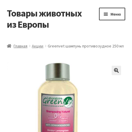
Товары животных
Перейти
Перейти
Меню
к
к
из Европы
навигации
содержимому
Главная
Главная
Акции
Greenvet шампунь противозудное 250 мл
Виды доставки
Заказать доставку корма из Германии
Контакты
Корзина
Мой аккаунт
О компании