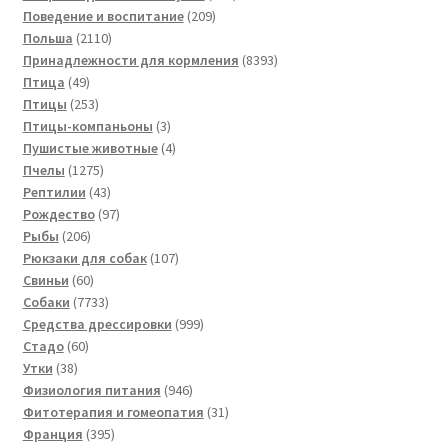
209
товаров
Поведение и воспитание
209
2110
товаров
Польша
2110
товаров
8393
Принадлежности для кормления
8393
49
товара
Птица
49
товаров
253
Птицы
253
товара
3
Птицы-компаньоны
3
товара
4
Пушистые животные
4
1275
товара
Пчелы
1275
товаров
43
Рептилии
43
товара
97
Рождество
97
206
товаров
Рыбы
206
товаров
107
Рюкзаки для собак
107
60
товаров
Свиньи
60
товаров
7733
Собаки
7733
товара
999
Средства дрессировки
999
60
товаров
Стадо
60
38
товаров
Утки
38
товаров
946
Физиология питания
946
товаров
31
Фитотерапия и гомеопатия
31
395
товар
Франция
395