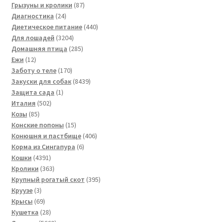
товара
87
Грызуны и кролики
87
24
товаров
Диагностика
24
товара
440
Диетическое питание
440
3204
товаров
Для лошадей
3204
товара
285
Домашняя птица
285
12
товаров
Ежи
12
товаров
170
Заботу о теле
170
товаров
8439
Закуски для собак
8439
1
товаров
Защита сада
1
502
товар
Италия
502
85
товара
Козы
85
товаров
15
Конские попоны
15
товаров
406
Конюшня и пастбище
406
6
товаров
Корма из Сингапура
6
4391
товаров
Кошки
4391
товар
363
Кролики
363
товара
395
Крупный рогатый скот
395
3
товаров
Круузе
3
товара
69
Крысы
69
товаров
28
Кушетка
28