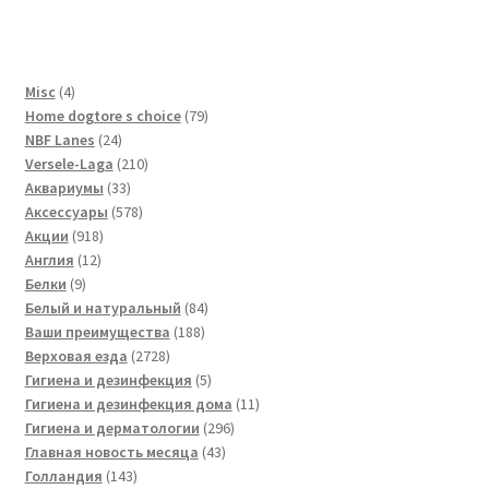
4
Misc
4
товара
79
Home dogtore s choice
79
24
товаров
NBF Lanes
24
товара
210
Versele-Laga
210
33
товаров
Аквариумы
33
товара
578
Аксессуары
578
918
товаров
Акции
918
12
товаров
Англия
12
9
товаров
Белки
9
товаров
84
Белый и натуральный
84
188
товара
Ваши преимущества
188
2728
товаров
Верховая езда
2728
товаров
5
Гигиена и дезинфекция
5
товаров
11
Гигиена и дезинфекция дома
11
296
товаров
Гигиена и дерматологии
296
43
товаров
Главная новость месяца
43
143
товара
Голландия
143