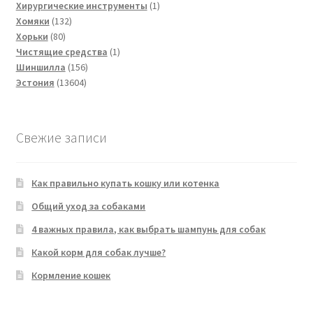
товаров
1
Хирургические инструменты
1
132
товар
Хомяки
132
80
товара
Хорьки
80
товаров
1
Чистящие средства
1
156
товар
Шиншилла
156
13604
товаров
Эстония
13604
товара
Свежие записи
Как правильно купать кошку или котенка
Общий уход за собаками
4 важных правила, как выбрать шампунь для собак
Какой корм для собак лучше?
Кормление кошек