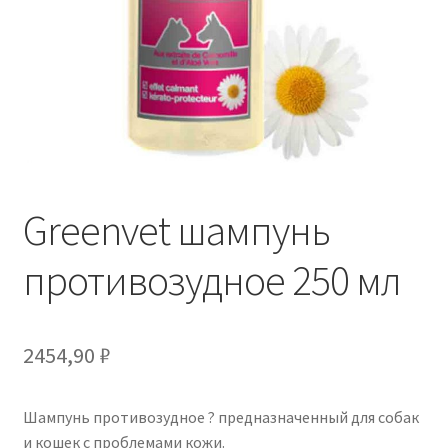
Отзывы
Оформление заказа
Партнерам
Скидки
Greenvet шампунь
противозудное 250 мл
2454,90
₽
Шампунь противозудное ? предназначенный для собак
и кошек с проблемами кожи.