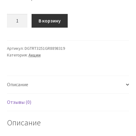
Количество
В корзину
товара
Greenvet
шампунь
противозудное
Артикул:
DGTRT3251GR8898319
Категория:
Акции
250
мл
Описание
Отзывы (0)
Описание