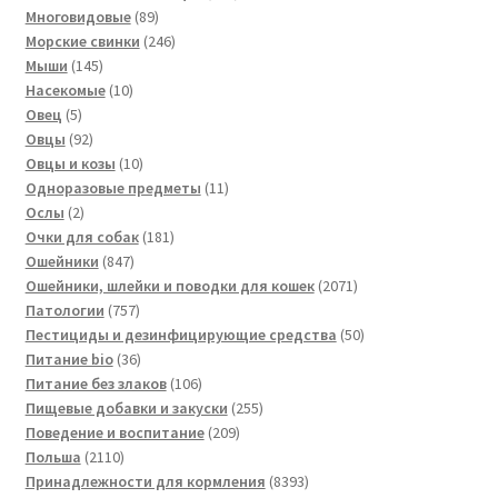
89
товара
Многовидовые
89
товаров
246
Морские свинки
246
145
товаров
Мыши
145
товаров
10
Насекомые
10
5
товаров
Овец
5
товаров
92
Овцы
92
товара
10
Овцы и козы
10
товаров
11
Одноразовые предметы
11
2
товаров
Ослы
2
товара
181
Очки для собак
181
847
товар
Ошейники
847
товаров
2071
Ошейники, шлейки и поводки для кошек
2071
757
товар
Патологии
757
товаров
50
Пестициды и дезинфицирующие средства
50
36
товаров
Питание bio
36
товаров
106
Питание без злаков
106
товаров
255
Пищевые добавки и закуски
255
209
товаров
Поведение и воспитание
209
2110
товаров
Польша
2110
товаров
8393
Принадлежности для кормления
8393