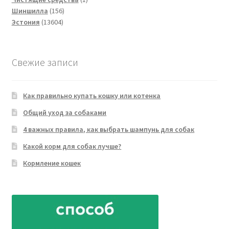
156
товар
Шиншилла
156
13604
товаров
Эстония
13604
товара
Свежие записи
Как правильно купать кошку или котенка
Общий уход за собаками
4 важных правила, как выбрать шампунь для собак
Какой корм для собак лучше?
Кормление кошек