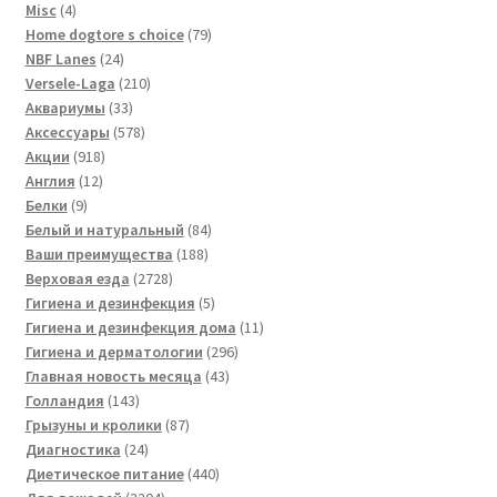
4
Misc
4
товара
79
Home dogtore s choice
79
24
товаров
NBF Lanes
24
товара
210
Versele-Laga
210
33
товаров
Аквариумы
33
товара
578
Аксессуары
578
918
товаров
Акции
918
12
товаров
Англия
12
9
товаров
Белки
9
товаров
84
Белый и натуральный
84
188
товара
Ваши преимущества
188
2728
товаров
Верховая езда
2728
товаров
5
Гигиена и дезинфекция
5
товаров
11
Гигиена и дезинфекция дома
11
296
товаров
Гигиена и дерматологии
296
43
товаров
Главная новость месяца
43
143
товара
Голландия
143
товара
87
Грызуны и кролики
87
24
товаров
Диагностика
24
товара
440
Диетическое питание
440
3204
товаров