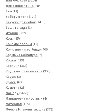
Для лошадей
3204
товара
285
Домашняя птица
285
12
товаров
Ежи
12
товаров
170
Заботу о теле
170
товаров
8439
Закуски для собак
8439
1
товаров
Защита сада
1
502
товар
Италия
502
85
товара
Козы
85
товаров
15
Конские попоны
15
товаров
406
Конюшня и пастбище
406
6
товаров
Корма из Сингапура
6
4391
товаров
Кошки
4391
товар
363
Кролики
363
товара
395
Крупный рогатый скот
395
3
товаров
Круузе
3
товара
69
Крысы
69
товаров
28
Кушетка
28
товаров
5663
Лошади
5663
товара
4
Маркировка животных
4
115
товара
Материал
115
товаров
372
Мелкие Млекопитающие
372