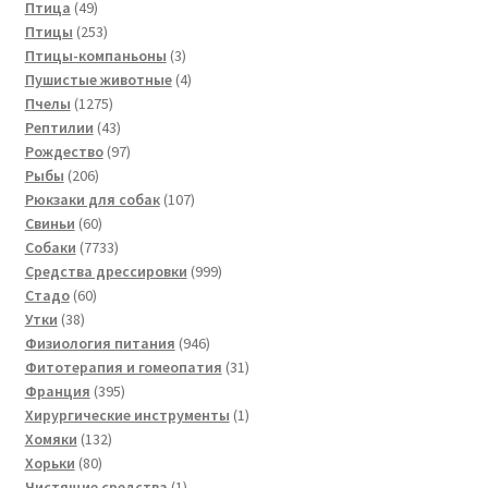
49
товара
Птица
49
товаров
253
Птицы
253
товара
3
Птицы-компаньоны
3
товара
4
Пушистые животные
4
1275
товара
Пчелы
1275
товаров
43
Рептилии
43
товара
97
Рождество
97
206
товаров
Рыбы
206
товаров
107
Рюкзаки для собак
107
60
товаров
Свиньи
60
товаров
7733
Собаки
7733
товара
999
Средства дрессировки
999
60
товаров
Стадо
60
38
товаров
Утки
38
товаров
946
Физиология питания
946
товаров
31
Фитотерапия и гомеопатия
31
395
товар
Франция
395
товаров
1
Хирургические инструменты
1
132
товар
Хомяки
132
80
товара
Хорьки
80
товаров
1
Чистящие средства
1