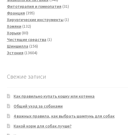
товаров
31
Фитотерапия и гомеопатия
31
395
товар
Франция
395
товаров
1
Хирургические инструменты
1
132
товар
Хомяки
132
80
товара
Хорьки
80
товаров
1
Чистящие средства
1
156
товар
Шиншилла
156
13604
товаров
Эстония
13604
товара
Свежие записи
Как правильно купать кошку или котенка
Общий уход за собаками
4 важных правила, как выбрать шампунь для собак
Какой корм для собак лучше?