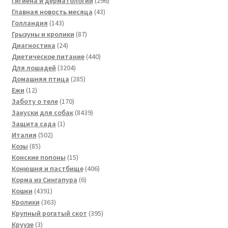
Гигиена и дерматологии
296
43
товаров
Главная новость месяца
43
143
товара
Голландия
143
товара
87
Грызуны и кролики
87
24
товаров
Диагностика
24
товара
440
Диетическое питание
440
3204
товаров
Для лошадей
3204
товара
285
Домашняя птица
285
12
товаров
Ежи
12
товаров
170
Заботу о теле
170
товаров
8439
Закуски для собак
8439
1
товаров
Защита сада
1
502
товар
Италия
502
85
товара
Козы
85
товаров
15
Конские попоны
15
товаров
406
Конюшня и пастбище
406
6
товаров
Корма из Сингапура
6
4391
товаров
Кошки
4391
товар
363
Кролики
363
товара
395
Крупный рогатый скот
395
3
товаров
Круузе
3