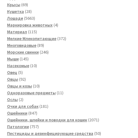
товара
69
Крысы
69
товаров
28
Кушетка
28
товаров
5663
Лошади
5663
товара
4
Маркировка животных
4
115
товара
Материал
115
товаров
372
Мелкие Млекопитающие
372
89
товара
Многовидовые
89
товаров
246
Морские свинки
246
145
товаров
Мыши
145
товаров
10
Насекомые
10
5
товаров
Овец
5
товаров
92
Овцы
92
товара
10
Овцы и козы
10
товаров
11
Одноразовые предметы
11
2
товаров
Ослы
2
товара
181
Очки для собак
181
847
товар
Ошейники
847
товаров
2071
Ошейники, шлейки и поводки для кошек
2071
757
товар
Патологии
757
товаров
50
Пестициды и дезинфицирующие средства
50