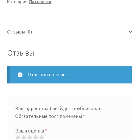
Категория:
Патологии
Feline
C/D
Multicare
рагу
Отзывы (0)
с
курицей
и
Отзывы
овощами
24
x
Отзывов пока нет.
82
g
Ваш адрес email не будет опубликован.
Обязательные поля помечены
*
Ваша оценка
*