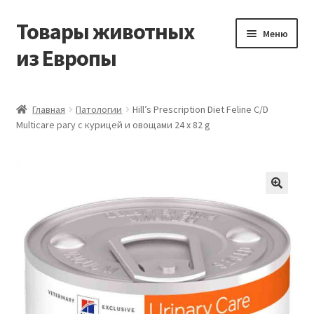
Товары животных
Перейти
Перейти
Меню
к
к
из Европы
навигации
содержимому
Главная
Главная
Патологии
Hill’s Prescription Diet Feline C/D
Multicare рагу с курицей и овощами 24 x 82 g
Виды доставки
Заказать доставку корма из Германии
Контакты
Корзина
Мой аккаунт
О компании