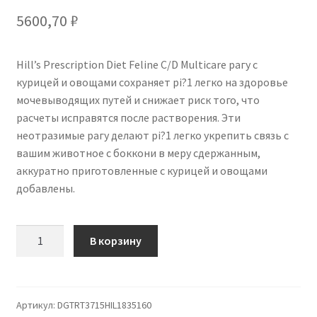
5600,70
₽
Hill’s Prescription Diet Feline C/D Multicare рагу с
курицей и овощами сохраняет pi?1 легко на здоровье
мочевыводящих путей и снижает риск того, что
расчеты исправятся после растворения. Эти
неотразимые рагу делают pi?1 легко укрепить связь с
вашим животное с боккони в меру сдержанным,
аккуратно приготовленные с курицей и овощами
добавлены.
Количество
В корзину
товара
Hill's
Prescription
Diet
Артикул:
DGTRT3715HIL1835160