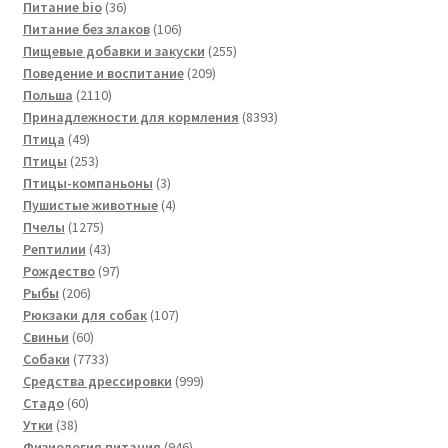
36
товаров
Питание bio
36
товаров
106
Питание без злаков
106
товаров
255
Пищевые добавки и закуски
255
209
товаров
Поведение и воспитание
209
2110
товаров
Польша
2110
товаров
8393
Принадлежности для кормления
8393
49
товара
Птица
49
товаров
253
Птицы
253
товара
3
Птицы-компаньоны
3
товара
4
Пушистые животные
4
1275
товара
Пчелы
1275
товаров
43
Рептилии
43
товара
97
Рождество
97
206
товаров
Рыбы
206
товаров
107
Рюкзаки для собак
107
60
товаров
Свиньи
60
товаров
7733
Собаки
7733
товара
999
Средства дрессировки
999
60
товаров
Стадо
60
38
товаров
Утки
38
товаров
946
Физиология питания
946