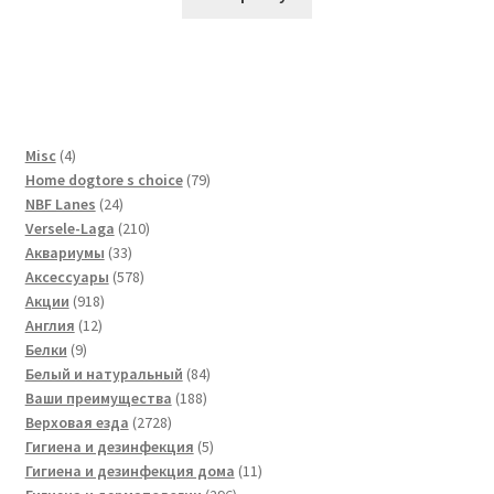
4
Misc
4
товара
79
Home dogtore s choice
79
24
товаров
NBF Lanes
24
товара
210
Versele-Laga
210
33
товаров
Аквариумы
33
товара
578
Аксессуары
578
918
товаров
Акции
918
12
товаров
Англия
12
9
товаров
Белки
9
товаров
84
Белый и натуральный
84
188
товара
Ваши преимущества
188
2728
товаров
Верховая езда
2728
товаров
5
Гигиена и дезинфекция
5
товаров
11
Гигиена и дезинфекция дома
11
296
товаров