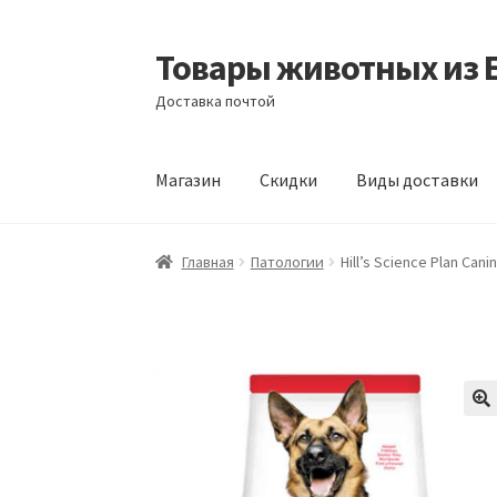
Товары животных из 
Перейти
Перейти
к
к
Доставка почтой
навигации
содержимому
Магазин
Скидки
Виды доставки
Главная
Виды доставки
Заказать доставку
Главная
Патологии
Hill’s Science Plan Can
Отзывы
Оформление заказа
Партнерам
Ск