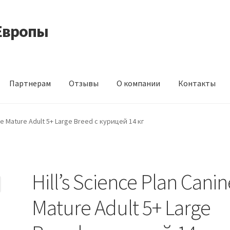
Европы
Партнерам
Отзывы
О компании
Контакты
 корма из Германии
Контакты
Корзина
Мой аккаунт
О компани
ine Mature Adult 5+ Large Breed с курицей 14 кг
идки
Hill’s Science Plan Canin
Mature Adult 5+ Large