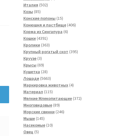
502
товар
Италия
502
85
товара
Козы
85
товаров
15
Конские попоны
15
товаров
406
Конюшня и пастбище
406
6
товаров
Корма из Сингапура
6
4391
товаров
Кошки
4391
товар
363
Кролики
363
товара
395
Крупный рогатый скот
395
3
товаров
Круузе
3
товара
69
Крысы
69
товаров
28
Кушетка
28
товаров
5663
Лошади
5663
товара
4
Маркировка животных
4
115
товара
Материал
115
товаров
372
Мелкие Млекопитающие
372
89
товара
Многовидовые
89
товаров
246
Морские свинки
246
145
товаров
Мыши
145
товаров
10
Насекомые
10
5
товаров
Овец
5