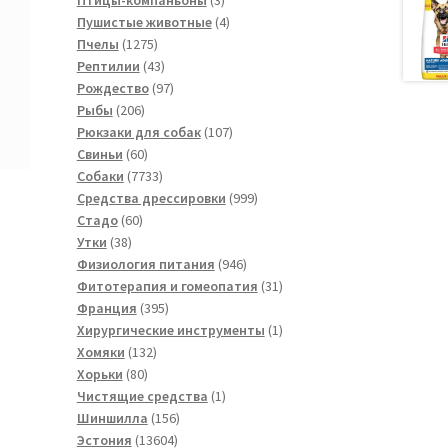
товара
4
Пушистые животные
4
1275
товара
Пчелы
1275
товаров
43
Рептилии
43
товара
97
Рождество
97
206
товаров
Рыбы
206
товаров
107
Рюкзаки для собак
107
60
товаров
Свиньи
60
товаров
7733
Собаки
7733
товара
999
Средства дрессировки
999
60
товаров
Стадо
60
38
товаров
Утки
38
товаров
946
Физиология питания
946
товаров
31
Фитотерапия и гомеопатия
31
395
товар
Франция
395
товаров
1
Хирургические инструменты
1
132
товар
Хомяки
132
80
товара
Хорьки
80
товаров
1
Чистящие средства
1
156
товар
Шиншилла
156
13604
товаров
Эстония
13604