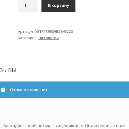
Количество
В корзину
товара
Hill's
Science
Plan
Артикул:
DGTRT3990HIL1843220
Категория:
Патологии
Canine
Mature
Adult
5+
Large
зывы
Breed
с
курицей
Отзывов пока нет.
14
кг
Ваш адрес email не будет опубликован.
Обязательные поля