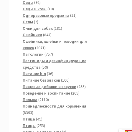
товаров
92
Овцы
92
товара
10
Овцы и козы
10
товаров
11
Одноразовые предметы
11
2
товаров
Ослы
2
товара
181
Очки для собак
181
847
товар
Ошейники
847
товаров
Ошейники, шлейки и поводки для
2071
кошек
2071
товар
757
Патологии
757
товаров
Пестициды и дезинфицирующие
50
средства
50
товаров
36
Питание bio
36
товаров
106
Питание без злаков
106
товаров
255
Пищевые добавки и закуски
255
209
товаров
Поведение и воспитание
209
2110
товаров
Польша
2110
товаров
Принадлежности для кормления
8393
8393
товара
49
Птица
49
товаров
253
Птицы
253
товара
3
Птицы-компаньоны
3