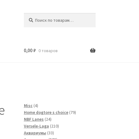
Искать:
Поиск
0,00
₽
0 товаров
и
e
4
Misc
4
товара
79
Home dogtore s choice
79
24
товаров
NBF Lanes
24
товара
210
Versele-Laga
210
33
товаров
Аквариумы
33