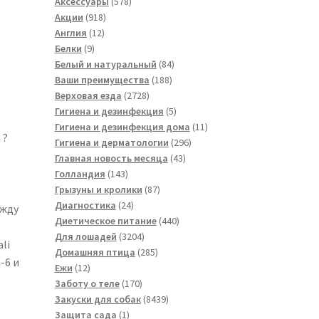
товара
578
Аксессуары
578
918
товаров
Акции
918
12
товаров
Англия
12
9
товаров
Белки
9
товаров
84
Белый и натуральный
84
188
товара
Ваши преимущества
188
2728
товаров
Верховая езда
2728
товаров
5
Гигиена и дезинфекция
5
товаров
11
Гигиена и дезинфекция дома
11
 ?
296
товаров
Гигиена и дерматологии
296
43
товаров
Главная новость месяца
43
143
товара
Голландия
143
товара
87
Грызуны и кролики
87
24
товаров
Диагностика
24
ежду
товара
440
Диетическое питание
440
3204
товаров
Для лошадей
3204
li
товара
285
Домашняя птица
285
-6 и
12
товаров
Ежи
12
товаров
170
Заботу о теле
170
товаров
8439
Закуски для собак
8439
1
товаров
Защита сада
1