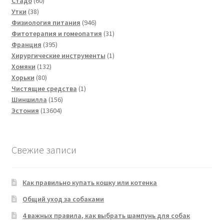
Стадо
60
38
товаров
Утки
38
товаров
946
Физиология питания
946
товаров
31
Фитотерапия и гомеопатия
31
395
товар
Франция
395
товаров
1
Хирургические инструменты
1
132
товар
Хомяки
132
80
товара
Хорьки
80
товаров
1
Чистящие средства
1
156
товар
Шиншилла
156
13604
товаров
Эстония
13604
товара
Свежие записи
Как правильно купать кошку или котенка
Общий уход за собаками
4 важных правила, как выбрать шампунь для собак