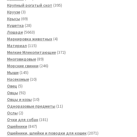
товара
395
Крупный рогатый скот
395
3
товаров
Круузе
3
товара
69
Крысы
69
товаров
28
Кушетка
28
товаров
5663
Лошади
5663
товара
4
Маркировка животных
4
115
товара
Материал
115
товаров
372
Мелкие Млекопитающие
372
89
товара
Многовидовые
89
товаров
246
Морские свинки
246
145
товаров
Мыши
145
товаров
10
Насекомые
10
5
товаров
Овец
5
товаров
92
Овцы
92
товара
10
Овцы и козы
10
товаров
11
Одноразовые предметы
11
2
товаров
Ослы
2
товара
181
Очки для собак
181
847
товар
Ошейники
847
товаров
2071
Ошейники, шлейки и поводки для кошек
2071