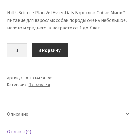
Hill’s Science Plan VetEssentials Взрослых Собак Мини ?
питание для взрослых собак породы очень небольшое,
малого и среднего, в возрасте от 1 до 7 лет.
Количество
В корзину
товара
Hill's
VetEssentials
Canine
Артикул:
DGTRT41541780
Категория:
Патологии
Adult
Mini
Dental
Health
Описание
7
кг
Отзывы (0)