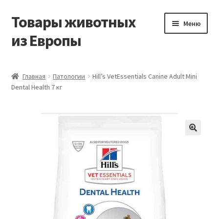
Товары животных
Перейти
Перейти
Меню
к
к
из Европы
навигации
содержимому
Главная
Главная
Патологии
Hill’s VetEssentials Canine Adult Mini
Dental Health 7 кг
Виды доставки
Заказать доставку корма из Германии
Контакты
Корзина
Мой аккаунт
О компании