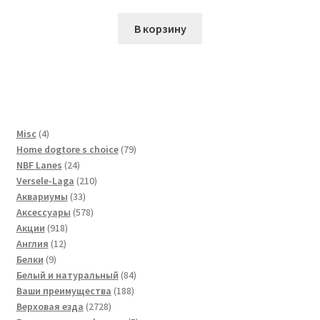
В корзину
4
Misc
4
товара
79
Home dogtore s choice
79
24
товаров
NBF Lanes
24
товара
210
Versele-Laga
210
33
товаров
Аквариумы
33
товара
578
Аксессуары
578
918
товаров
Акции
918
12
товаров
Англия
12
9
товаров
Белки
9
товаров
84
Белый и натуральный
84
188
товара
Ваши преимущества
188
2728
товаров
Верховая езда
2728