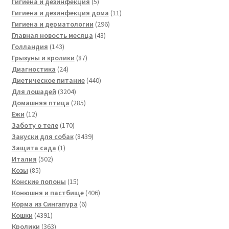
товаров
5
Гигиена и дезинфекция
5
товаров
11
Гигиена и дезинфекция дома
11
296
товаров
Гигиена и дерматологии
296
43
товаров
Главная новость месяца
43
143
товара
Голландия
143
товара
87
Грызуны и кролики
87
24
товаров
Диагностика
24
товара
440
Диетическое питание
440
3204
товаров
Для лошадей
3204
товара
285
Домашняя птица
285
12
товаров
Ежи
12
товаров
170
Заботу о теле
170
товаров
8439
Закуски для собак
8439
1
товаров
Защита сада
1
502
товар
Италия
502
85
товара
Козы
85
товаров
15
Конские попоны
15
товаров
406
Конюшня и пастбище
406
6
товаров
Корма из Сингапура
6
4391
товаров
Кошки
4391
товар
363
Кролики
363