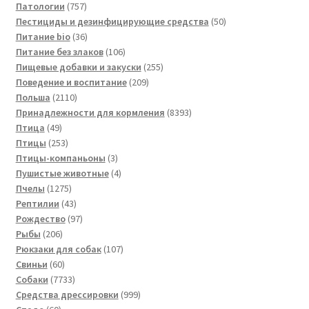
757
товар
Патологии
757
товаров
50
Пестициды и дезинфицирующие средства
50
36
товаров
Питание bio
36
товаров
106
Питание без злаков
106
товаров
255
Пищевые добавки и закуски
255
209
товаров
Поведение и воспитание
209
2110
товаров
Польша
2110
товаров
8393
Принадлежности для кормления
8393
49
товара
Птица
49
товаров
253
Птицы
253
товара
3
Птицы-компаньоны
3
товара
4
Пушистые животные
4
1275
товара
Пчелы
1275
товаров
43
Рептилии
43
товара
97
Рождество
97
206
товаров
Рыбы
206
товаров
107
Рюкзаки для собак
107
60
товаров
Свиньи
60
товаров
7733
Собаки
7733
товара
999
Средства дрессировки
999
60
товаров