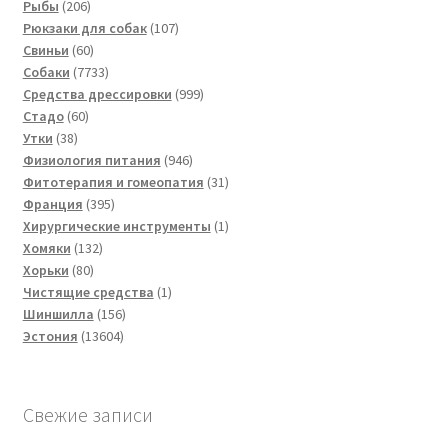
206
товаров
Рыбы
206
товаров
107
Рюкзаки для собак
107
60
товаров
Свиньи
60
товаров
7733
Собаки
7733
товара
999
Средства дрессировки
999
60
товаров
Стадо
60
38
товаров
Утки
38
товаров
946
Физиология питания
946
товаров
31
Фитотерапия и гомеопатия
31
395
товар
Франция
395
товаров
1
Хирургические инструменты
1
132
товар
Хомяки
132
80
товара
Хорьки
80
товаров
1
Чистящие средства
1
156
товар
Шиншилла
156
13604
товаров
Эстония
13604
товара
Свежие записи