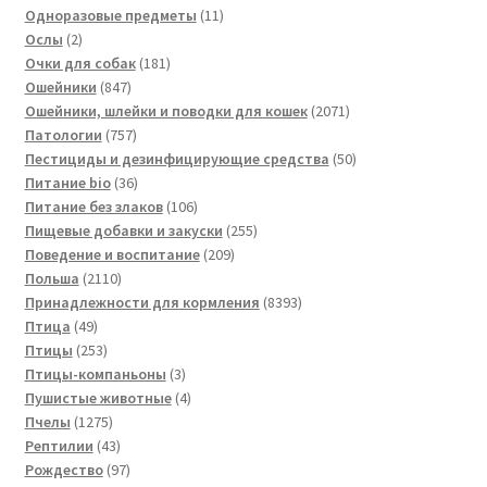
товаров
11
Одноразовые предметы
11
2
товаров
Ослы
2
товара
181
Очки для собак
181
847
товар
Ошейники
847
товаров
2071
Ошейники, шлейки и поводки для кошек
2071
757
товар
Патологии
757
товаров
50
Пестициды и дезинфицирующие средства
50
36
товаров
Питание bio
36
товаров
106
Питание без злаков
106
товаров
255
Пищевые добавки и закуски
255
209
товаров
Поведение и воспитание
209
2110
товаров
Польша
2110
товаров
8393
Принадлежности для кормления
8393
49
товара
Птица
49
товаров
253
Птицы
253
товара
3
Птицы-компаньоны
3
товара
4
Пушистые животные
4
1275
товара
Пчелы
1275
товаров
43
Рептилии
43
товара
97
Рождество
97