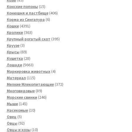
товаров
15
Конские попоны
15
товаров
406
Конюшня и пастбище
406
6
товаров
Корма из Сингапура
6
4391
товаров
Кошки
4391
товар
363
Кролики
363
товара
395
Крупный рогатый скот
395
3
товаров
Круузе
3
товара
69
Крысы
69
товаров
28
Кушетка
28
товаров
5663
Лошади
5663
товара
4
Маркировка животных
4
115
товара
Материал
115
товаров
372
Мелкие Млекопитающие
372
89
товара
Многовидовые
89
товаров
246
Морские свинки
246
145
товаров
Мыши
145
товаров
10
Насекомые
10
5
товаров
Овец
5
товаров
92
Овцы
92
товара
10
Овцы и козы
10