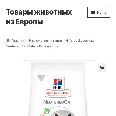
Товары животных
Перейти
Перейти
Меню
к
к
из Европы
навигации
содержимому
Главная
Главная
Физиология питания
Hill’s VetEssentials
Neutered Cat Mature Курица 2.5 кг
Виды доставки
Заказать доставку корма из Германии
Контакты
Корзина
Мой аккаунт
О компании