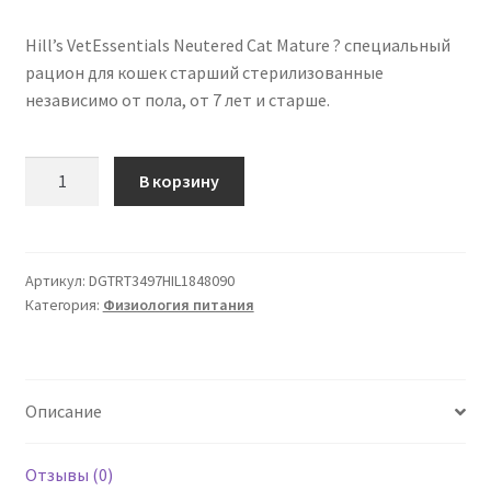
Hill’s VetEssentials Neutered Cat Mature ? специальный
рацион для кошек старший стерилизованные
независимо от пола, от 7 лет и старше.
Количество
В корзину
товара
Hill's
VetEssentials
Neutered
Артикул:
DGTRT3497HIL1848090
Категория:
Физиология питания
Cat
Mature
Курица
2.5
Описание
кг
Отзывы (0)