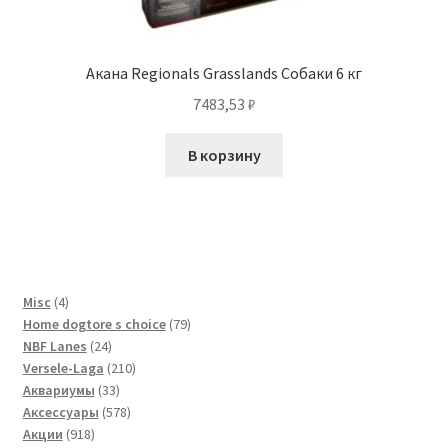
Акана Regionals Grasslands Собаки 6 кг
7483,53
₽
В корзину
4
Misc
4
товара
79
Home dogtore s choice
79
24
товаров
NBF Lanes
24
товара
210
Versele-Laga
210
33
товаров
Аквариумы
33
товара
578
Аксессуары
578
918
товаров
Акции
918