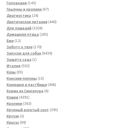
143
товара
Голландия
143
товара
87
Грызуны и кролики
87
24
товаров
Диагностика
24
товара
440
Диетическое питание
440
3204
товаров
Для лошадей
3204
товара
285
Домашняя птица
285
12
товаров
Ежи
12
товаров
170
Заботу о теле
170
товаров
8439
Закуски для собак
8439
1
товаров
Защита сада
1
502
товар
Италия
502
85
товара
Козы
85
товаров
15
Конские попоны
15
товаров
406
Конюшня и пастбище
406
6
товаров
Корма из Сингапура
6
4391
товаров
Кошки
4391
товар
363
Кролики
363
товара
395
Крупный рогатый скот
395
3
товаров
Круузе
3
товара
69
Крысы
69