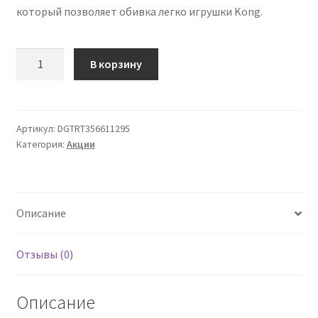
который позволяет обивка легко игрушки Kong.
Количество
В корзину
товара
KONG
Специальной
пасты
Артикул:
DGTRT356611295
Категория:
Акции
щенок
с
курицей
Описание
Отзывы (0)
Описание