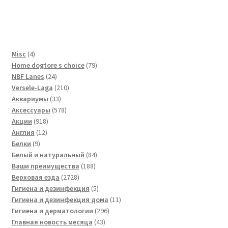
4
Misc
4
товара
79
Home dogtore s choice
79
24
товаров
NBF Lanes
24
товара
210
Versele-Laga
210
33
товаров
Аквариумы
33
товара
578
Аксессуары
578
918
товаров
Акции
918
12
товаров
Англия
12
9
товаров
Белки
9
товаров
84
Белый и натуральный
84
188
товара
Ваши преимущества
188
2728
товаров
Верховая езда
2728
товаров
5
Гигиена и дезинфекция
5
товаров
11
Гигиена и дезинфекция дома
11
296
товаров
Гигиена и дерматологии
296
43
товаров
Главная новость месяца
43