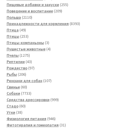
товаров
255
Пищевые добавки и закуски
255
209
товаров
Поведение и воспитание
209
2110
товаров
Польша
2110
товаров
8393
Принадлежности для кормления
8393
49
товара
Птица
49
товаров
253
Птицы
253
товара
3
Птицы-компаньоны
3
товара
4
Пушистые животные
4
1275
товара
Пчелы
1275
товаров
43
Рептилии
43
товара
97
Рождество
97
206
товаров
Рыбы
206
товаров
107
Рюкзаки для собак
107
60
товаров
Свиньи
60
товаров
7733
Собаки
7733
товара
999
Средства дрессировки
999
60
товаров
Стадо
60
38
товаров
Утки
38
товаров
946
Физиология питания
946
товаров
31
Фитотерапия и гомеопатия
31