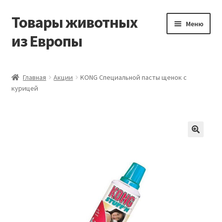
Товары животных
Перейти
Перейти
Меню
к
к
из Европы
навигации
содержимому
Главная
Главная
Акции
KONG Специальной пасты щенок с
курицей
Виды доставки
Заказать доставку корма из Германии
Контакты
Корзина
Мой аккаунт
О компании