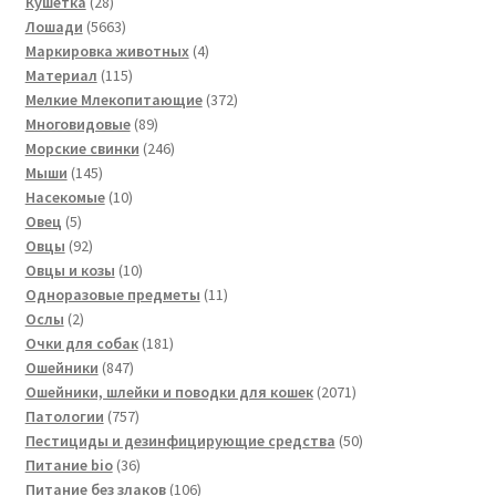
товаров
28
Кушетка
28
товаров
5663
Лошади
5663
товара
4
Маркировка животных
4
115
товара
Материал
115
товаров
372
Мелкие Млекопитающие
372
89
товара
Многовидовые
89
товаров
246
Морские свинки
246
145
товаров
Мыши
145
товаров
10
Насекомые
10
5
товаров
Овец
5
товаров
92
Овцы
92
товара
10
Овцы и козы
10
товаров
11
Одноразовые предметы
11
2
товаров
Ослы
2
товара
181
Очки для собак
181
847
товар
Ошейники
847
товаров
2071
Ошейники, шлейки и поводки для кошек
2071
757
товар
Патологии
757
товаров
50
Пестициды и дезинфицирующие средства
50
36
товаров
Питание bio
36
товаров
106
Питание без злаков
106