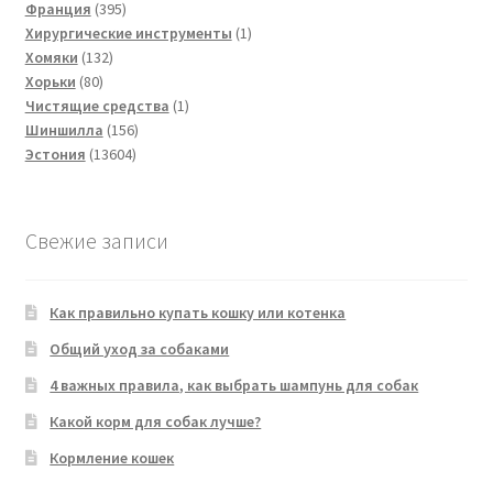
395
товар
Франция
395
товаров
1
Хирургические инструменты
1
132
товар
Хомяки
132
80
товара
Хорьки
80
товаров
1
Чистящие средства
1
156
товар
Шиншилла
156
13604
товаров
Эстония
13604
товара
Свежие записи
Как правильно купать кошку или котенка
Общий уход за собаками
4 важных правила, как выбрать шампунь для собак
Какой корм для собак лучше?
Кормление кошек